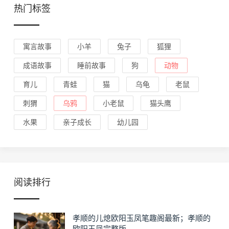
热门标签
寓言故事
小羊
兔子
狐狸
成语故事
睡前故事
狗
动物
育儿
青蛙
猫
乌龟
老鼠
刺猬
乌鸦
小老鼠
猫头鹰
水果
亲子成长
幼儿园
阅读排行
孝顺的儿熄欧阳玉凤笔趣阁最新；孝顺的
欧阳玉凤完整版