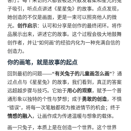
客厅。每个来访的人都会被这只散发着柔和星光的兔
子吸引，听点点讲述《星星兔》的故事。点点发现，
她创造的不仅是画面，更是一束可以照亮他人的微
光。
创作启示
：认可和分享是创作的最终闭环。将作
品展示出来，讲述它的故事。这个过程会极大地鼓舞
创作者，并让“如何画”的经验内化为一种充满自信的
创造力。
你的画笔，就是故事的起点
回到最初的问题——
“有关兔子的儿童画怎么画”
？通
过点点与《星星兔》的故事，我们看到，真正的答案
远超越步骤与技巧。它始于
用心的观察
，赋予一个普
通形象以独特的个性与梦想；成于
勇敢的创造
，不惧
“错误”，将每一次笔触都视为推进情节的机会；终于
情感的融入
，让画作成为传递温暖与想象的载体。
画一只兔子，本质上是在创造一个世界。这个世界