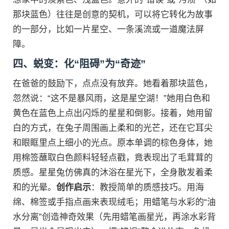
那块蓝色）往往是创意的契机，可以将它转化为故事
的一部分，比如一片星空、一条溪流或一道魔法屏
障。
四、蜕变：化“阻碍”为“奇迹”
在爸爸的鼓励下，点点没有放弃。她看着那块蓝色，
忽然说：“这不是暴风雨，这是星空湖！”她用白色和
黄色在蓝色上点出闪烁的星星和倒影。接着，她用留
白的方式，在兔子周围画上柔和的光芒，还在它耳尖
和眼眶里点上细小的光点。原本单调的棕色身体，她
用棉签蘸取白色颜料轻轻点戳，竟表现出了毛茸茸的
质感。星星兔仿佛真的沐浴在星光下，全身散发着柔
和的光晕。
创作启示
：教授简单的质感技巧。用海
绵、棉签或手指点画来表现绒毛；用蜡笔与水彩的“油
水分离”创造神奇效果（先用蜡笔画星光，再涂水彩背