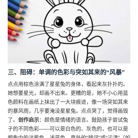
三、阻碍：单调的色彩与突如其来的“风暴”
点点用棕色涂满了星星兔的身体，看起来灰扑扑的。
她想要星光，却画不出来。更糟的是，她不小心用蓝
色颜料在画纸上抹出了一大块痕迹，像一场突如其来
的暴风雨，几乎要淹没星星兔。点点哭了，觉得画毁
了。
创作启示
：颜色是情绪的语言。鼓励孩子尝试兔
子的不同色彩——可以是白色的、灰色的，也可以是
想象中的淡紫色、浅蓝色。意外的“错误”或“污渍”（如