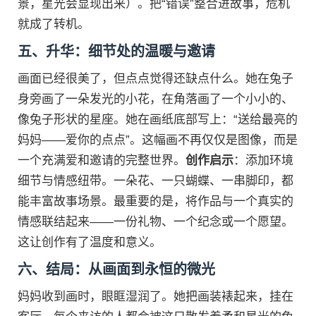
景，星光会显现出来）。把“错误”整合进故事，危机
就成了转机。
五、升华：细节处的温暖与邀请
画面已经很美了，但点点觉得还缺点什么。她在兔子
身旁画了一朵发光的小花，在角落画了一个小小的、
像兔子形状的星座。她在画纸底部写上：“送给最亮的
妈妈——爱你的点点”。这幅画不再仅仅是图像，而是
一个充满爱和邀请的完整世界。
创作启示
：添加环境
细节与情感纽带。一朵花、一只蝴蝶、一串脚印，都
能丰富故事场景。最重要的是，将作品与一个真实的
情感联结起来——一份礼物、一个纪念或一个愿望。
这让创作有了温度和意义。
六、结局：从画面到永恒的微光
妈妈收到画时，眼眶湿润了。她把画装裱起来，挂在