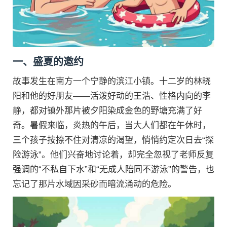
一、盛夏的邀约
故事发生在南方一个宁静的滨江小镇。十二岁的林晓
阳和他的好朋友——活泼好动的王浩、性格内向的李
静，都对镇外那片被夕阳染成金色的野塘充满了好
奇。暑假来临，炎热的午后，当大人们都在午休时，
三个孩子按捺不住对清凉的渴望，悄悄约定次日去“探
险游泳”。他们兴奋地讨论着，却完全忽视了老师反复
强调的“不私自下水”和“无成人陪同不游泳”的警告，也
忘记了那片水域因采砂而暗流涌动的危险。