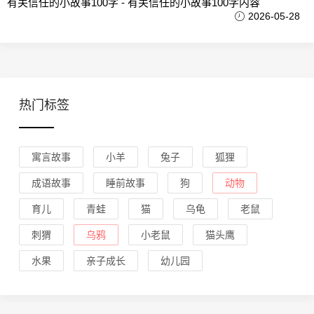
有关信任的小故事100字 - 有关信任的小故事100字内容
2026-05-28
热门标签
寓言故事
小羊
兔子
狐狸
成语故事
睡前故事
狗
动物
育儿
青蛙
猫
乌龟
老鼠
刺猬
乌鸦
小老鼠
猫头鹰
水果
亲子成长
幼儿园