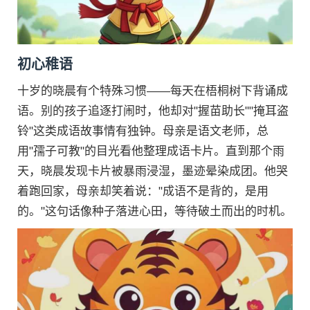
初心稚语
十岁的晓晨有个特殊习惯——每天在梧桐树下背诵成
语。别的孩子追逐打闹时，他却对"握苗助长""掩耳盗
铃"这类成语故事情有独钟。母亲是语文老师，总
用"孺子可教"的目光看他整理成语卡片。直到那个雨
天，晓晨发现卡片被暴雨浸湿，墨迹晕染成团。他哭
着跑回家，母亲却笑着说："成语不是背的，是用
的。"这句话像种子落进心田，等待破土而出的时机。