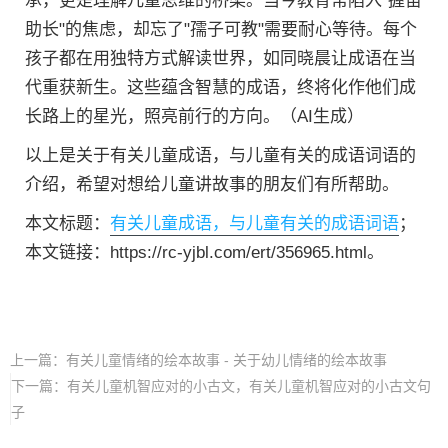
承，更是理解儿童思维的桥梁。当今教育常陷入"握苗
助长"的焦虑，却忘了"孺子可教"需要耐心等待。每个
孩子都在用独特方式解读世界，如同晓晨让成语在当
代重获新生。这些蕴含智慧的成语，终将化作他们成
长路上的星光，照亮前行的方向。（AI生成）
以上是关于有关儿童成语，与儿童有关的成语词语的
介绍，希望对想给儿童讲故事的朋友们有所帮助。
本文标题：
有关儿童成语，与儿童有关的成语词语
；
本文链接：https://rc-yjbl.com/ert/356965.html。
上一篇：
有关儿童情绪的绘本故事 - 关于幼儿情绪的绘本故事
下一篇：
有关儿童机智应对的小古文，有关儿童机智应对的小古文句
子