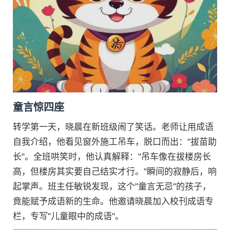
童言惊四座
转学第一天，晓晨在新班级闹了笑话。老师让用成语
自我介绍，他看见窗外施工吊车，脱口而出："拔苗助
长"。全班哄笑时，他认真解释："吊车像在拔楼房长
高，但楼房其实要自己结实才行。"瞬间的寂静后，响
起掌声。班主任敏锐发现，这个"童言无忌"的孩子，
竟能赋予成语新的生命。他邀请晓晨加入校刊成语专
栏，专写"儿童眼中的成语"。