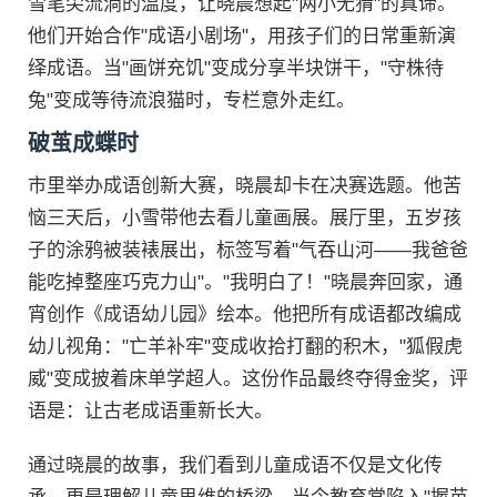
雪笔尖流淌的温度，让晓晨想起"两小无猜"的真谛。
他们开始合作"成语小剧场"，用孩子们的日常重新演
绎成语。当"画饼充饥"变成分享半块饼干，"守株待
兔"变成等待流浪猫时，专栏意外走红。
破茧成蝶时
市里举办成语创新大赛，晓晨却卡在决赛选题。他苦
恼三天后，小雪带他去看儿童画展。展厅里，五岁孩
子的涂鸦被装裱展出，标签写着"气吞山河——我爸爸
能吃掉整座巧克力山"。"我明白了！"晓晨奔回家，通
宵创作《成语幼儿园》绘本。他把所有成语都改编成
幼儿视角："亡羊补牢"变成收拾打翻的积木，"狐假虎
威"变成披着床单学超人。这份作品最终夺得金奖，评
语是：让古老成语重新长大。
通过晓晨的故事，我们看到儿童成语不仅是文化传