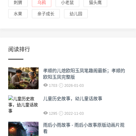
刺猬
乌鸦
小老鼠
猫头鹰
水果
亲子成长
幼儿园
阅读排行
孝顺的儿熄欧阳玉凤笔趣阁最新；孝顺的
欧阳玉凤完整版
1703
2026-01-03
儿童历史故事，幼儿童话故事
1295
2022-11-03
雨后小雨故事 - 雨后小故事原版动画片观
看