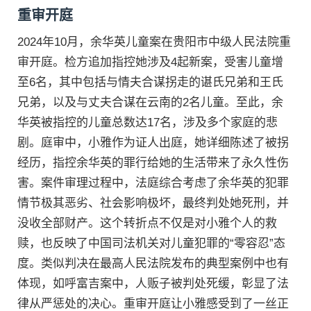
重审开庭
2024年10月，余华英儿童案在贵阳市中级人民法院重
审开庭。检方追加指控她涉及4起新案，受害儿童增
至6名，其中包括与情夫合谋拐走的谌氏兄弟和王氏
兄弟，以及与丈夫合谋在云南的2名儿童。至此，余
华英被指控的儿童总数达17名，涉及多个家庭的悲
剧。庭审中，小雅作为证人出庭，她详细陈述了被拐
经历，指控余华英的罪行给她的生活带来了永久性伤
害。案件审理过程中，法庭综合考虑了余华英的犯罪
情节极其恶劣、社会影响极坏，最终判处她死刑，并
没收全部财产。这个转折点不仅是对小雅个人的救
赎，也反映了中国司法机关对儿童犯罪的“零容忍”态
度。类似判决在最高人民法院发布的典型案例中也有
体现，如呼富吉案中，人贩子被判处死缓，彰显了法
律从严惩处的决心。重审开庭让小雅感受到了一丝正