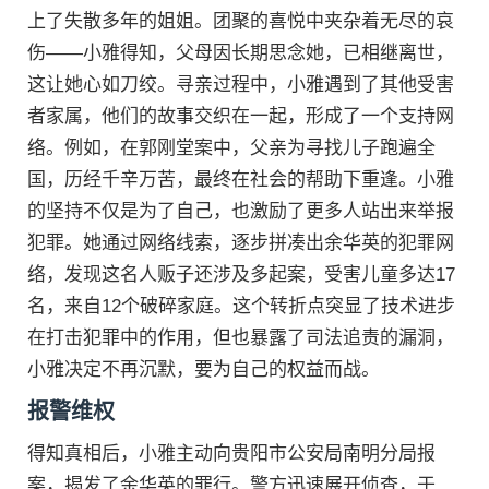
上了失散多年的姐姐。团聚的喜悦中夹杂着无尽的哀
伤——小雅得知，父母因长期思念她，已相继离世，
这让她心如刀绞。寻亲过程中，小雅遇到了其他受害
者家属，他们的故事交织在一起，形成了一个支持网
络。例如，在郭刚堂案中，父亲为寻找儿子跑遍全
国，历经千辛万苦，最终在社会的帮助下重逢。小雅
的坚持不仅是为了自己，也激励了更多人站出来举报
犯罪。她通过网络线索，逐步拼凑出余华英的犯罪网
络，发现这名人贩子还涉及多起案，受害儿童多达17
名，来自12个破碎家庭。这个转折点突显了技术进步
在打击犯罪中的作用，但也暴露了司法追责的漏洞，
小雅决定不再沉默，要为自己的权益而战。
报警维权
得知真相后，小雅主动向贵阳市公安局南明分局报
案，揭发了余华英的罪行。警方迅速展开侦查，于