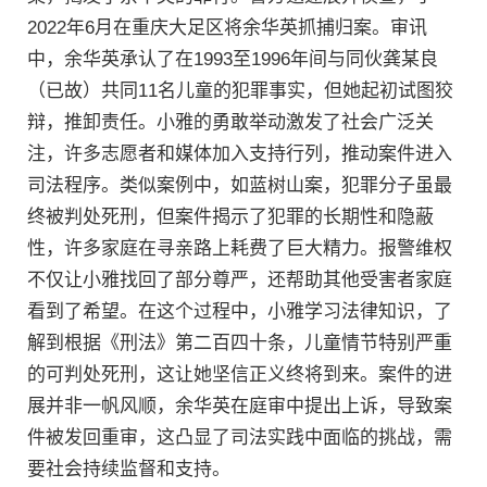
2022年6月在重庆大足区将余华英抓捕归案。审讯
中，余华英承认了在1993至1996年间与同伙龚某良
（已故）共同11名儿童的犯罪事实，但她起初试图狡
辩，推卸责任。小雅的勇敢举动激发了社会广泛关
注，许多志愿者和媒体加入支持行列，推动案件进入
司法程序。类似案例中，如蓝树山案，犯罪分子虽最
终被判处死刑，但案件揭示了犯罪的长期性和隐蔽
性，许多家庭在寻亲路上耗费了巨大精力。报警维权
不仅让小雅找回了部分尊严，还帮助其他受害者家庭
看到了希望。在这个过程中，小雅学习法律知识，了
解到根据《刑法》第二百四十条，儿童情节特别严重
的可判处死刑，这让她坚信正义终将到来。案件的进
展并非一帆风顺，余华英在庭审中提出上诉，导致案
件被发回重审，这凸显了司法实践中面临的挑战，需
要社会持续监督和支持。