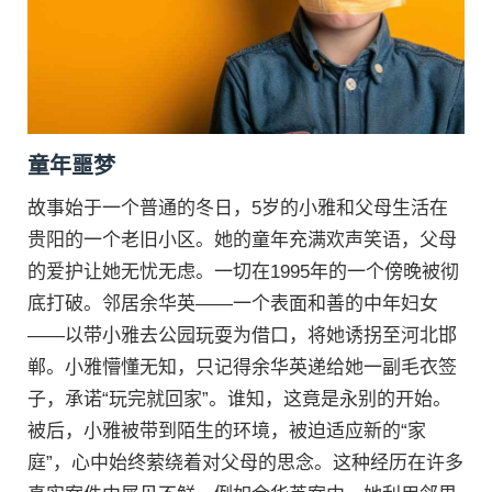
童年噩梦
故事始于一个普通的冬日，5岁的小雅和父母生活在
贵阳的一个老旧小区。她的童年充满欢声笑语，父母
的爱护让她无忧无虑。一切在1995年的一个傍晚被彻
底打破。邻居余华英——一个表面和善的中年妇女
——以带小雅去公园玩耍为借口，将她诱拐至河北邯
郸。小雅懵懂无知，只记得余华英递给她一副毛衣签
子，承诺“玩完就回家”。谁知，这竟是永别的开始。
被后，小雅被带到陌生的环境，被迫适应新的“家
庭”，心中始终萦绕着对父母的思念。这种经历在许多