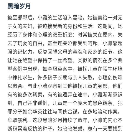
黑暗岁月
被至邯郸后，小雅的生活陷入黑暗。她被卖给一对无
子女的夫妇，被迫接受新的身份和生活。这期间，她
经历了身体和心理的双重折磨：时常被关在屋内，失
去了玩耍的自由，甚至连哭泣都受到呵斥。小雅靠超
强的记忆力，反复回想父母的容貌和家乡的细节，这
让她在绝望中保持了一丝希望。类似的情况在多个典
型案例中出现，如李凤英案中，被拐儿童在陌生环境
中挣扎求生，许多孩子长期与亲人失散，心理创伤难
以愈合。与此小雅观察到其他被拐儿童的身影，他们
有的被多次转卖，有的被遗弃在途中。小雅渐渐意识
到，自己并非孤例，儿童是一个庞大的黑色链条，犯
罪分子如余华英往往与同伙合谋，在多地流动作案，
牟取暴利。这段黑暗岁月持续了数年，小雅的内心不
断积累着反抗的种子，她暗暗发誓，总有一天要找到