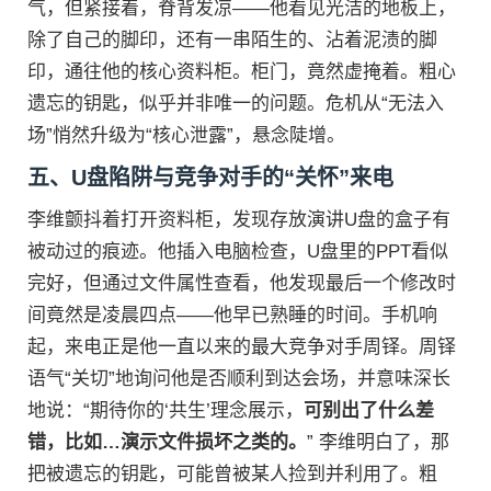
气，但紧接着，脊背发凉——他看见光洁的地板上，
除了自己的脚印，还有一串陌生的、沾着泥渍的脚
印，通往他的核心资料柜。柜门，竟然虚掩着。粗心
遗忘的钥匙，似乎并非唯一的问题。危机从“无法入
场”悄然升级为“核心泄露”，悬念陡增。
五、U盘陷阱与竞争对手的“关怀”来电
李维颤抖着打开资料柜，发现存放演讲U盘的盒子有
被动过的痕迹。他插入电脑检查，U盘里的PPT看似
完好，但通过文件属性查看，他发现最后一个修改时
间竟然是凌晨四点——他早已熟睡的时间。手机响
起，来电正是他一直以来的最大竞争对手周铎。周铎
语气“关切”地询问他是否顺利到达会场，并意味深长
地说：“期待你的‘共生’理念展示，
可别出了什么差
错，比如…演示文件损坏之类的。
” 李维明白了，那
把被遗忘的钥匙，可能曾被某人捡到并利用了。粗