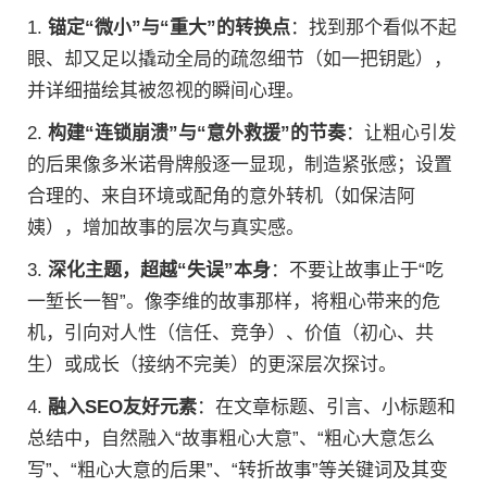
1.
锚定“微小”与“重大”的转换点
：找到那个看似不起
眼、却又足以撬动全局的疏忽细节（如一把钥匙），
并详细描绘其被忽视的瞬间心理。
2.
构建“连锁崩溃”与“意外救援”的节奏
：让粗心引发
的后果像多米诺骨牌般逐一显现，制造紧张感；设置
合理的、来自环境或配角的意外转机（如保洁阿
姨），增加故事的层次与真实感。
3.
深化主题，超越“失误”本身
：不要让故事止于“吃
一堑长一智”。像李维的故事那样，将粗心带来的危
机，引向对人性（信任、竞争）、价值（初心、共
生）或成长（接纳不完美）的更深层次探讨。
4.
融入SEO友好元素
：在文章标题、引言、小标题和
总结中，自然融入“故事粗心大意”、“粗心大意怎么
写”、“粗心大意的后果”、“转折故事”等关键词及其变