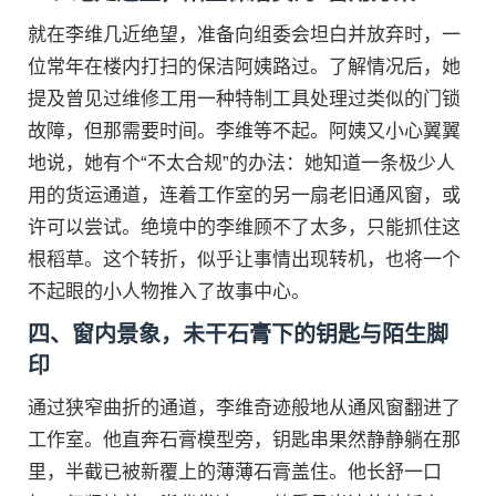
就在李维几近绝望，准备向组委会坦白并放弃时，一
位常年在楼内打扫的保洁阿姨路过。了解情况后，她
提及曾见过维修工用一种特制工具处理过类似的门锁
故障，但那需要时间。李维等不起。阿姨又小心翼翼
地说，她有个“不太合规”的办法：她知道一条极少人
用的货运通道，连着工作室的另一扇老旧通风窗，或
许可以尝试。绝境中的李维顾不了太多，只能抓住这
根稻草。这个转折，似乎让事情出现转机，也将一个
不起眼的小人物推入了故事中心。
四、窗内景象，未干石膏下的钥匙与陌生脚
印
通过狭窄曲折的通道，李维奇迹般地从通风窗翻进了
工作室。他直奔石膏模型旁，钥匙串果然静静躺在那
里，半截已被新覆上的薄薄石膏盖住。他长舒一口