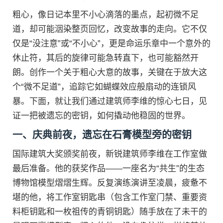
粗心，像日记本里不小心滴落的墨点，起初微不足
道，却可能洇染整页回忆，改变故事的走向。它不仅
仅是“没注意”或“不小心”，更是命运乐章中一个意外的
休止符，其后的旋律可能急转直下，也可能豁然开
朗。创作一个关于粗心大意的故事，关键在于放大这
个“微不足道”，追踪它如蝴蝶效应般扇动的连锁风
暴。下面，就让我们通过建筑师李维的惊心七日，见
证一把被遗忘的密钥，如何撬动他稳固的世界。
一、庆典前夜，遗忘在石膏模型旁的密钥
国际建筑大奖颁奖前夜，新锐建筑师李维在工作室做
最后准备。他的获奖作品——一座名为“共生”的生态
博物馆模型熠熠生辉。反复演练演讲至凌晨，疲惫不
堪的他，将工作室钥匙串（包含工作室门禁、重要资
料柜钥匙和一枚祖传的青铜钥匙）随手放在了未干的