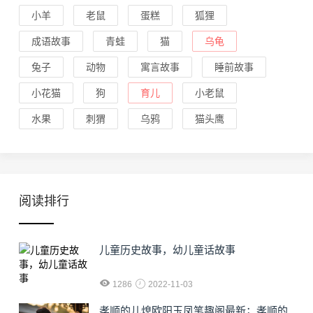
小羊
老鼠
蛋糕
狐狸
成语故事
青蛙
猫
乌龟
兔子
动物
寓言故事
睡前故事
小花猫
狗
育儿
小老鼠
水果
刺猬
乌鸦
猫头鹰
阅读排行
儿童历史故事，幼儿童话故事
1286
2022-11-03
孝顺的儿熄欧阳玉凤笔趣阁最新；孝顺的