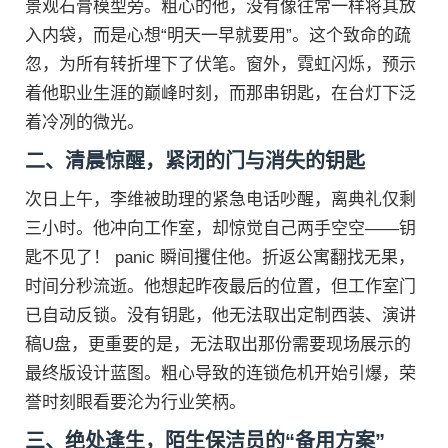
景观石膏模型旁。粗心的他，没有像往常一样将其放
入内袋，而是心想“明天一早就要用”。这个致命的疏
忽，为所有转折埋下了伏笔。窗外，霓虹闪烁，预示
着他职业生涯的巅峰时刻，而那串钥匙，在台灯下泛
着冷冽的微光。
二、清晨惊醒，紧闭的门与消失的钥匙
次日上午，李维被助理的紧急电话吵醒，离典礼仅剩
三小时。他冲向工作室，却惊觉自己两手空空——钥
匙不见了！ panic 瞬间攫住他。折返公寓翻找无果，
时间分秒流逝。他想起昨夜最后的位置，但工作室门
已自动反锁。没有钥匙，他无法取出定制西装、演讲
稿U盘，更重要的是，无法取出那份需要现场展示的
最终版设计蓝图。粗心导致的连锁危机开始引爆，荣
誉时刻眼看要沦为行业笑柄。
三、绝处逢生，陌生保洁员的“备用方案”