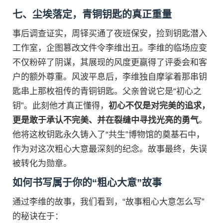
七、尘埃落定，青铜钥匙的真正重量
事后调查证实，周铎买通了夜班保安，捡到钥匙潜入
工作室，企图篡改文件令李维出丑。李维的临场应变
不仅粉碎了阴谋，其展现的风度更赢得了评委会和客
户的额外尊重。风波平息后，李维独自摩挲着那串钥
匙串上那枚祖传的青铜钥匙。父亲曾说它是“初心之
钥”。此刻他才真正懂得，
初心不仅是对完美的追求，
更是敢于承认不完美、并在裂缝中寻找光亮的勇气
。
他将这枚钥匙永久铸入了“共生”博物馆的奠基石中，
作为对这次粗心大意最深刻的纪念。故事最终，失误
被转化为勋章。
如何书写属于你的“粗心大意”故事
通过李维的故事，我们看到，“故事粗心大意怎么写”
的秘诀在于：