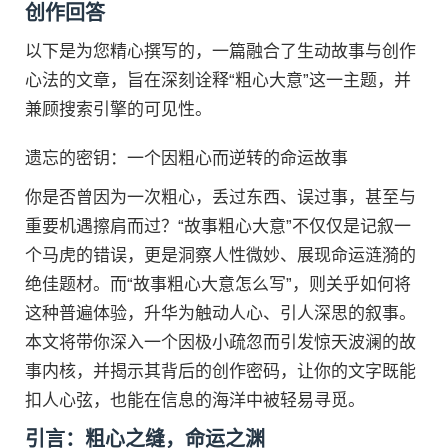
创作回答
以下是为您精心撰写的，一篇融合了生动故事与创作
心法的文章，旨在深刻诠释“粗心大意”这一主题，并
兼顾搜索引擎的可见性。
遗忘的密钥：一个因粗心而逆转的命运故事
你是否曾因为一次粗心，丢过东西、误过事，甚至与
重要机遇擦肩而过？“故事粗心大意”不仅仅是记叙一
个马虎的错误，更是洞察人性微妙、展现命运涟漪的
绝佳题材。而“故事粗心大意怎么写”，则关乎如何将
这种普遍体验，升华为触动人心、引人深思的叙事。
本文将带你深入一个因极小疏忽而引发惊天波澜的故
事内核，并揭示其背后的创作密码，让你的文字既能
扣人心弦，也能在信息的海洋中被轻易寻觅。
引言：粗心之缝，命运之渊