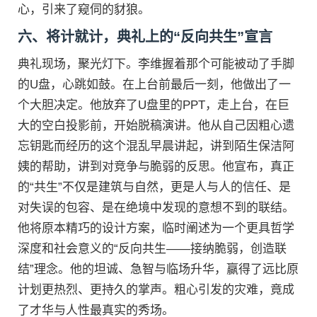
心，引来了窥伺的豺狼。
六、将计就计，典礼上的“反向共生”宣言
典礼现场，聚光灯下。李维握着那个可能被动了手脚
的U盘，心跳如鼓。在上台前最后一刻，他做出了一
个大胆决定。他放弃了U盘里的PPT，走上台，在巨
大的空白投影前，开始脱稿演讲。他从自己因粗心遗
忘钥匙而经历的这个混乱早晨讲起，讲到陌生保洁阿
姨的帮助，讲到对竞争与脆弱的反思。他宣布，真正
的“共生”不仅是建筑与自然，更是人与人的信任、是
对失误的包容、是在绝境中发现的意想不到的联结。
他将原本精巧的设计方案，临时阐述为一个更具哲学
深度和社会意义的“反向共生——接纳脆弱，创造联
结”理念。他的坦诚、急智与临场升华，赢得了远比原
计划更热烈、更持久的掌声。粗心引发的灾难，竟成
了才华与人性最真实的秀场。