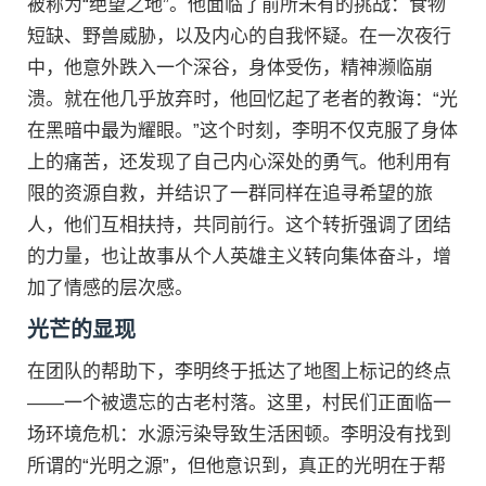
被称为“绝望之地”。他面临了前所未有的挑战：食物
短缺、野兽威胁，以及内心的自我怀疑。在一次夜行
中，他意外跌入一个深谷，身体受伤，精神濒临崩
溃。就在他几乎放弃时，他回忆起了老者的教诲：“光
在黑暗中最为耀眼。”这个时刻，李明不仅克服了身体
上的痛苦，还发现了自己内心深处的勇气。他利用有
限的资源自救，并结识了一群同样在追寻希望的旅
人，他们互相扶持，共同前行。这个转折强调了团结
的力量，也让故事从个人英雄主义转向集体奋斗，增
加了情感的层次感。
光芒的显现
在团队的帮助下，李明终于抵达了地图上标记的终点
——一个被遗忘的古老村落。这里，村民们正面临一
场环境危机：水源污染导致生活困顿。李明没有找到
所谓的“光明之源”，但他意识到，真正的光明在于帮