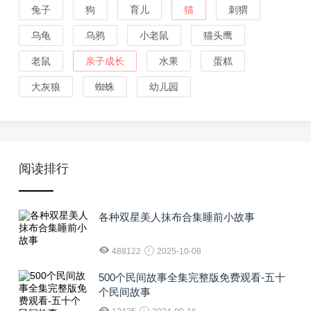
兔子
狗
育儿
猫
刺猬
乌龟
乌鸦
小老鼠
猫头鹰
老鼠
亲子成长
水果
蛋糕
大灰狼
蜘蛛
幼儿园
阅读排行
各种双星美人抹布合集睡前小故事
488122
2025-10-08
500个民间故事全集完整版免费观看-五十
个民间故事