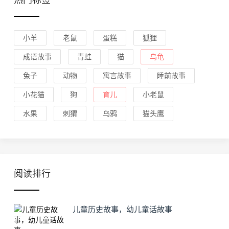
热门标签
小羊
老鼠
蛋糕
狐狸
成语故事
青蛙
猫
乌龟
兔子
动物
寓言故事
睡前故事
小花猫
狗
育儿
小老鼠
水果
刺猬
乌鸦
猫头鹰
阅读排行
儿童历史故事，幼儿童话故事