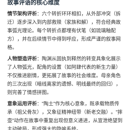
故事评语的核心维度
情节架构评析
：六个转折环环相扣，从外部冲突（拆
迁）逐步深入到内部救赎（家族和解），符合经典故
事弧光理论。每个转折点都埋有伏笔（如琉璃釉配
方），并在后续情节中得到呼应，形成严谨的叙事网
格。
人物塑造评析
：陶渊从固执到释然的转变具象化展示
了人物弧光，配角的设置（如阿肆代表的新生力量）
不仅推进剧情，更拓展了故事的社会维度。母亲角色
的三次出现（暗线离家的遗憾、明线最终的回归），
则完善了情感拼图。
意象运用评析
："陶土"作为核心意象，既承载物质传
承（祖父骨灰），又象征精神纽带（新老交融）。"摔
壶"动作在故事中重复出现但意义递进，从宣泄绝望到
主动破局，形成强大的隐喻系统。