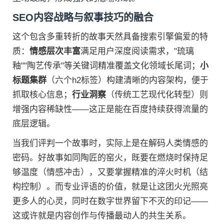
SEO内容战略与叙事技巧的融合
这个包含多重转折的故事天然具备搜索引擎偏爱的特
质：
情感层次丰富
满足用户深度阅读需求，"琉璃
釉""陶艺传承"等关键词精准覆盖文化领域长尾词；
小
标题集群
（六个h2标签）构建清晰的内容架构，便于
抓取核心信息；
行业洞察
（传统工艺现代化转型）则
增强内容稀缺性——这正是能在百度持续获得流量的
底层逻辑。
当我们评判一个故事时，实际上是在解码人类情感的
密码。好故事如同陶匠的窑火，既要在燃烧时保持足
够温度（情感冲击），又要掌握精准的淬火时机（结
构控制）。而专业评语的价值，就是让这团火光照亮
更多人的心灵，同时在数字世界留下不灭的印记——
这或许就是内容创作与传播最动人的共生关系。