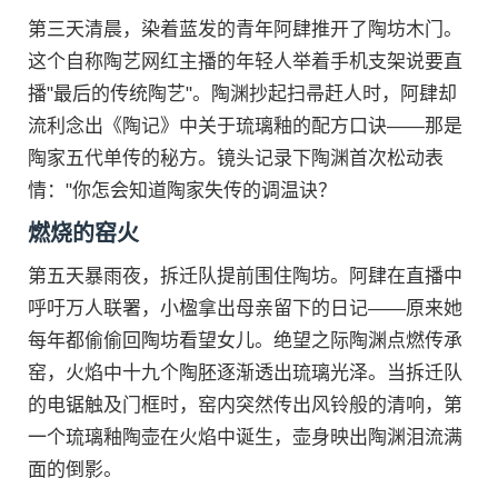
第三天清晨，染着蓝发的青年阿肆推开了陶坊木门。
这个自称陶艺网红主播的年轻人举着手机支架说要直
播"最后的传统陶艺"。陶渊抄起扫帚赶人时，阿肆却
流利念出《陶记》中关于琉璃釉的配方口诀——那是
陶家五代单传的秘方。镜头记录下陶渊首次松动表
情："你怎会知道陶家失传的调温诀？
燃烧的窑火
第五天暴雨夜，拆迁队提前围住陶坊。阿肆在直播中
呼吁万人联署，小楹拿出母亲留下的日记——原来她
每年都偷偷回陶坊看望女儿。绝望之际陶渊点燃传承
窑，火焰中十九个陶胚逐渐透出琉璃光泽。当拆迁队
的电锯触及门框时，窑内突然传出风铃般的清响，第
一个琉璃釉陶壶在火焰中诞生，壶身映出陶渊泪流满
面的倒影。