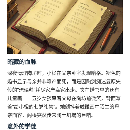
暗藏的血脉
深夜清理陶坊时，小楹在父亲卧室发现暗格。褪色的
婚书显示母亲并非难产而死，而是因陶渊痴迷复原失
传的"琉璃釉"耗尽家产离家出走。夹在婚书里的还有
儿童画——五岁女孩牵着父母在陶坊前微笑，背面写
着"给小楹的七岁礼物"。她颤抖着触碰画中陌生的母
亲面容，阁楼突然传来陶土坍塌的巨响。
意外的学徒