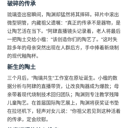
破碎的传承
琉璃壶出窑瞬间，陶渊却猛然将其摔碎。碎片中滚出
微型铜管，内藏祖父遗嘱："真正的传承不是器物，是
让陶艺活在当下。"阿肆直播镜头记录着，老人将最后
一把陶土交给小楹："该创造你们的陶艺了。"这时失
踪多年的母亲突然出现在人群后方，手中捧着新烧制
的现代釉陶杯。
新生的陶土
三个月后，"陶璃共生"工作室在原址诞生。小楹的数
据分析与阿肆的直播带货，让改良陶器成为爆款；母
亲带着现代烧制技术回归团队；陶渊则专注教学残障
儿童陶艺。在首届国际陶艺展上，陶渊将获奖证书垫
在拉坯机下，轻声对女儿说："你祖父若见到这种活着
的传承，定会欣慰。