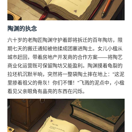
陶渊的执念
六十岁的老陶匠陶渊守护着即将拆迁的百年陶坊，限
期七天的搬迁通知被他揉成团塞进陶土。女儿小楹从
城市赶回，带着房地产开发商的合作方案——将陶艺
商业化运营既可保留陶坊又能盈利。陶渊摸着龟裂的
拉坯机沉默半晌，突然将一整袋陶土摔在地上："这泥
里掺着祖父的骨灰！你们不懂！"飞溅的泥点中，小楹
看见父亲眼角有晶亮的东西在闪烁。