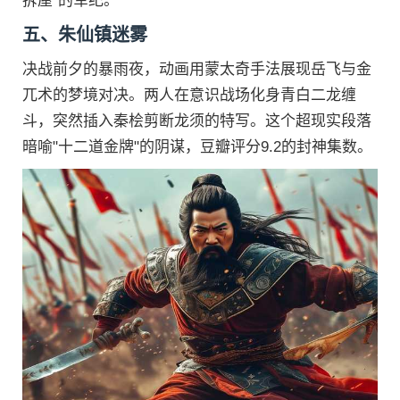
拆屋"的军纪。
五、朱仙镇迷雾
决战前夕的暴雨夜，动画用蒙太奇手法展现岳飞与金
兀术的梦境对决。两人在意识战场化身青白二龙缠
斗，突然插入秦桧剪断龙须的特写。这个超现实段落
暗喻"十二道金牌"的阴谋，豆瓣评分9.2的封神集数。