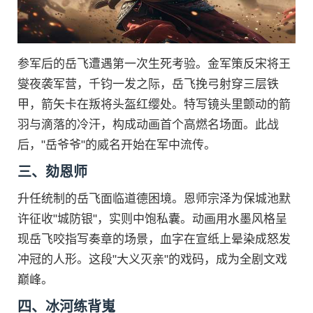
参军后的岳飞遭遇第一次生死考验。金军策反宋将王
燮夜袭军营，千钧一发之际，岳飞挽弓射穿三层铁
甲，箭矢卡在叛将头盔红缨处。特写镜头里颤动的箭
羽与滴落的冷汗，构成动画首个高燃名场面。此战
后，"岳爷爷"的威名开始在军中流传。
三、劾恩师
升任统制的岳飞面临道德困境。恩师宗泽为保城池默
许征收"城防银"，实则中饱私囊。动画用水墨风格呈
现岳飞咬指写奏章的场景，血字在宣纸上晕染成怒发
冲冠的人形。这段"大义灭亲"的戏码，成为全剧文戏
巅峰。
四、冰河练背嵬