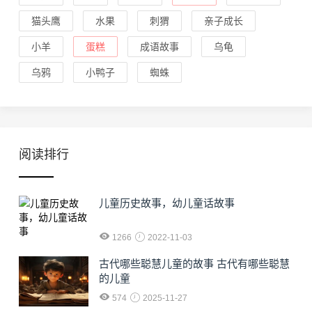
猫头鹰
水果
刺猬
亲子成长
小羊
蛋糕
成语故事
乌龟
乌鸦
小鸭子
蜘蛛
阅读排行
儿童历史故事，幼儿童话故事
1266
2022-11-03
古代哪些聪慧儿童的故事 古代有哪些聪慧
的儿童
574
2025-11-27