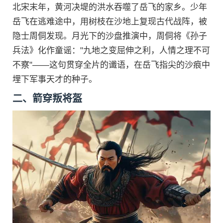
北宋末年，黄河决堤的洪水吞噬了岳飞的家乡。少年
岳飞在逃难途中，用树枝在沙地上复现古代战阵，被
隐士周侗发现。月光下的沙盘推演中，周侗将《孙子
兵法》化作童谣："九地之变屈伸之利，人情之理不可
不察"——这句贯穿全片的谶语，在岳飞指尖的沙痕中
埋下军事天才的种子。
二、箭穿叛将盔