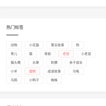
热门标签
动物
小花猫
寓言故事
狗
育儿
猫
青蛙
老鼠
小老鼠
猫头鹰
水果
刺猬
亲子成长
小羊
蛋糕
成语故事
乌龟
乌鸦
小鸭子
蜘蛛