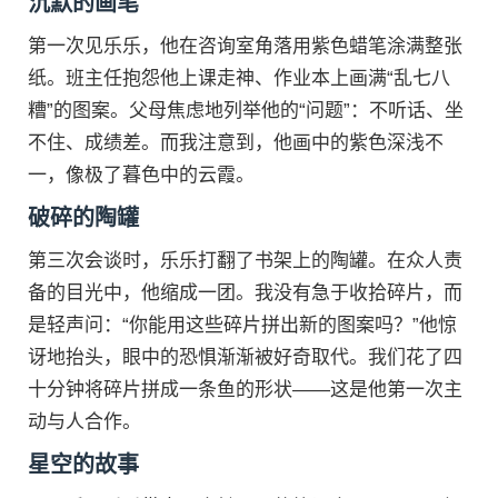
沉默的画笔
第一次见乐乐，他在咨询室角落用紫色蜡笔涂满整张
纸。班主任抱怨他上课走神、作业本上画满“乱七八
糟”的图案。父母焦虑地列举他的“问题”：不听话、坐
不住、成绩差。而我注意到，他画中的紫色深浅不
一，像极了暮色中的云霞。
破碎的陶罐
第三次会谈时，乐乐打翻了书架上的陶罐。在众人责
备的目光中，他缩成一团。我没有急于收拾碎片，而
是轻声问：“你能用这些碎片拼出新的图案吗？”他惊
讶地抬头，眼中的恐惧渐渐被好奇取代。我们花了四
十分钟将碎片拼成一条鱼的形状——这是他第一次主
动与人合作。
星空的故事