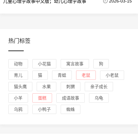
儿童心理学故事中文版；幼儿心理学故事
2026-03-15
热门标签
动物
小花猫
寓言故事
狗
育儿
猫
青蛙
老鼠
小老鼠
猫头鹰
水果
刺猬
亲子成长
小羊
蛋糕
成语故事
乌龟
乌鸦
小鸭子
蜘蛛