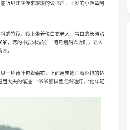
，能听见江底传来琅琅的读书声。十岁的小渔童阿
..
倾斜的竹筏。筏上坐着位白衣老人，雪白的长须沾
爷爷，您的书要淋湿啦！"阿舟划船靠近时，老人
药方。
只见一片荷叶包着绢布，上面用炭笔画着歪扭的楚
是屈大夫的笔迹！"爷爷颤抖着点燃油灯，"他年轻