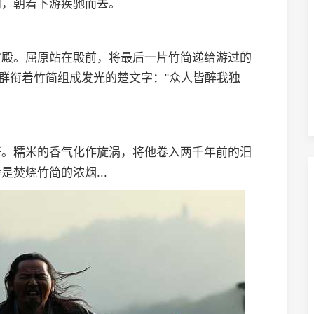
向，朝着下游疾驰而去。
宫殿。屈原站在殿前，将最后一片竹简递给游过的
鱼群衔着竹简组成发光的楚文字："众人皆醉我独
开。糯米的香气化作旋涡，将他卷入两千年前的汨
焚烧竹简的浓烟...