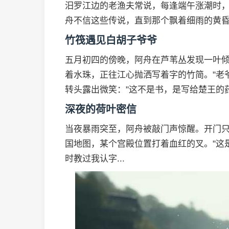
汨罗江边的老渔夫常说，每逢端午涨潮时
舟不信这些传说，直到那个飘着细雨的黄昏.
竹筏遇见白胡子爷爷
五月初四的傍晚，阿舟在芦苇丛发现一叶
着水珠，正往江心抛洒写着字的竹简。"老
转头露出微笑："这不是书，是写给楚王的
深夜的荷叶密信
当夜暴雨突至，阿舟被敲门声惊醒。开门
国地图，某个宫殿位置打着血红的叉。"这
时教过我认字...