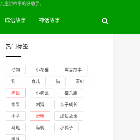
儿童讲故事的好助手。
成语故事
神话故事
热门标签
动物
小花猫
寓言故事
狗
育儿
猫
青蛙
老鼠
小老鼠
猫头鹰
水果
刺猬
亲子成长
小羊
蛋糕
成语故事
乌龟
乌鸦
小鸭子
蜘蛛