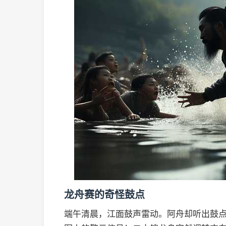
龙舟赛的奇怪鼓点
端午清晨，江面鼓声雷动。阿舟却听出鼓