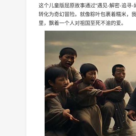
这个儿童版屈原故事通过"遇见-解密-追寻
转化为奇幻冒险。就像粽叶包裹着糯米，
里，飘着一个人对祖国至死不渝的爱。