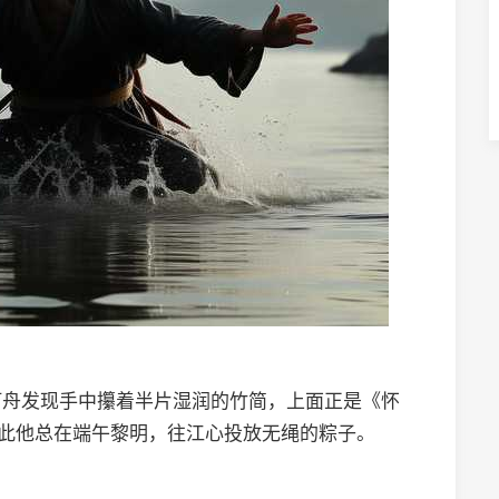
阿舟发现手中攥着半片湿润的竹简，上面正是《怀
从此他总在端午黎明，往江心投放无绳的粽子。