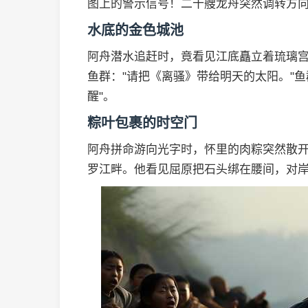
图上的警示信号！二十艘龙舟突然调转方
水底的金色城池
阿舟潜水追赶时，竟看见江底矗立着琉璃
鱼群："请把《离骚》带给明天的太阳。"
醒"。
粽叶包裹的时空门
阿舟拼命游向光字时，怀里的肉粽突然散
罗江畔。他看见屈原把石头绑在腰间，对岸是