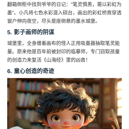
翻箱倒柜中找到爷爷的日记："笔灵惧黑，需以彩虹为
墨"。小凡将七色水彩混入砚台，画出的彩虹桥竟穿透
窗户伸向夜空，尽头是座倒悬的墨水城堡。
5. 影子画师的阴谋
城堡里，全身缠着画布的怪人正用吸墨器抽取笔灵能
量。原来他是百年前被封印的临摹师，专门窃取孩童
的创造力来复活《山海经》里的凶兽！
6. 童心创造的奇迹