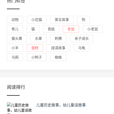
热门标签
动物
小花猫
寓言故事
狗
育儿
猫
青蛙
老鼠
小老鼠
猫头鹰
水果
刺猬
亲子成长
小羊
蛋糕
成语故事
乌龟
乌鸦
小鸭子
蜘蛛
阅读排行
儿童历史故事，幼儿童话故事