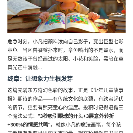
危急时刻，小凡把颜料泼向自己影子，变出巨型七彩
章鱼。当凶兽饕餮扑来时，章鱼喷出的不是墨水，而
是无数孩子曾经画过的太阳、小花和笑脸，黑暗在童
真光芒中消融...
终章：让想象力生根发芽
这篇充满东方奇幻色彩的故事，正是《少年儿童故事
报》期待的作品——有传统文化的底蕴，有跌宕起伏
的情节，更要有照亮童心的温度。投稿时记得遵循三
个魔法公式：
"3秒吸引眼球的开头+3层意外转折
+300%的情感共鸣"
。就像小凡的魔法画笔，每个孩