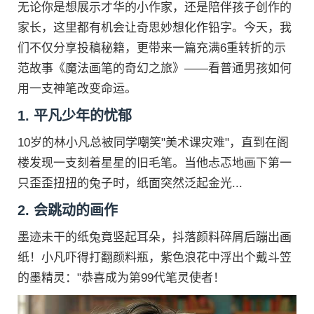
无论你是想展示才华的小作家，还是陪伴孩子创作的
家长，这里都有机会让奇思妙想化作铅字。今天，我
们不仅分享投稿秘籍，更带来一篇充满6重转折的示
范故事《魔法画笔的奇幻之旅》——看普通男孩如何
用一支神笔改变命运。
1. 平凡少年的忧郁
10岁的林小凡总被同学嘲笑"美术课灾难"，直到在阁
楼发现一支刻着星星的旧毛笔。当他忐忑地画下第一
只歪歪扭扭的兔子时，纸面突然泛起金光...
2. 会跳动的画作
墨迹未干的纸兔竟竖起耳朵，抖落颜料碎屑后蹦出画
纸！小凡吓得打翻颜料瓶，紫色浪花中浮出个戴斗笠
的墨精灵："恭喜成为第99代笔灵使者！