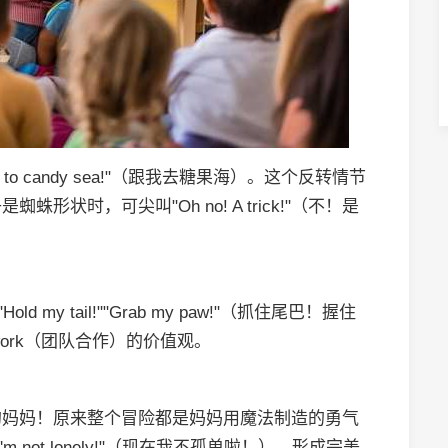
to candy sea!"（跟我去糖果海）。这个反转情节
状时，可尖叫"Oh no! A trick!"（不！是
y tail!""Grab my paw!"（抓住尾巴！握住
ork（团队合作）的价值观。
的妈妈！原来整个冒险都是妈妈用魔法制造的勇气
 not lonely!"（现在我不孤单啦！），形成完美