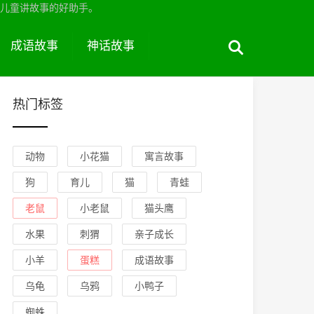
儿童讲故事的好助手。
成语故事
神话故事
热门标签
动物
小花猫
寓言故事
狗
育儿
猫
青蛙
老鼠
小老鼠
猫头鹰
水果
刺猬
亲子成长
小羊
蛋糕
成语故事
乌龟
乌鸦
小鸭子
蜘蛛