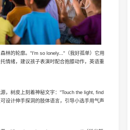
。"I'm so lonely..."（我好孤单）它用
烘托情绪，建议孩子表演时配合抱膝动作，英语重
着神秘文字："Touch the light, find
）。此处可设计伸手探洞的肢体语言，引导小选手用气声