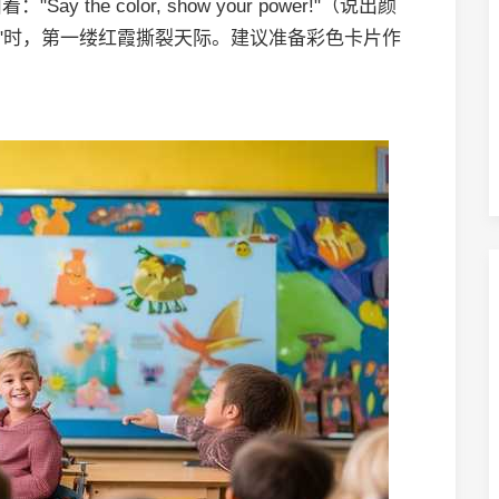
he color, show your power!"（说出颜
!"时，第一缕红霞撕裂天际。建议准备彩色卡片作