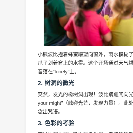
小熊波比抱着蜂蜜罐望向窗外，雨水模糊了森林的轮廓
爪子划着窗上的水雾。这个开场通过天气
音落在"lonely"上。
2. 树洞的微光
突然，发光的橡树洞出现！波比蹒跚爬向光源，树皮上刻
your might"（触碰光芒，发现力量
念出咒语。
3. 色彩的考验