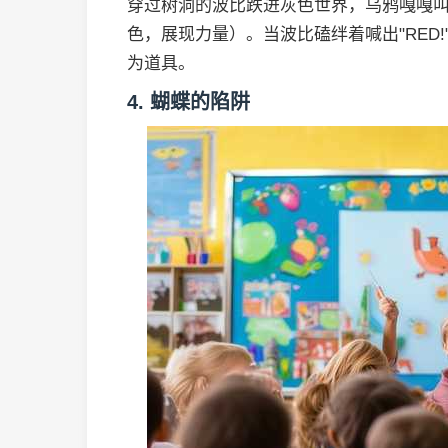
穿过树洞的波比跌进灰色世界，乌鸦嘎嘎叫着："Say t
色，展现力量）。当波比磕绊着喊出"RED
为道具。
4. 蝴蝶的陷阱