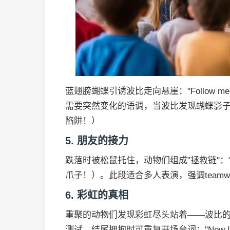
蓝翅膀蝴蝶引诱波比走向悬崖："Follow me 
需要突然变化的语调，当波比发现蝴蝶影子是蜘蛛形
陷阱！）
5. 朋友的接力
跌落时被松鼠托住，动物们组成"拯救链"："Hold m
爪子！）。此段适合多人表演，强调teamw
6. 彩虹的真相
重聚的动物们发现彩虹尽头站着——波比
测试。结尾拥抱时可重复开场台词："Now I'm