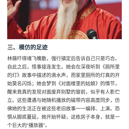
三、模仿的足迹
林薇吓得魂飞魄散，强行镇定后告诉自己只是巧合。
自此之后，怪事接连发生。她会在深夜听到《厕所里
的灯》故事中描述的滴水声，而家里厕所的灯真的开
始莫名闪烁；她会梦到《对面楼里的姑娘》的情节，
醒来竟真的发现对面废弃别墅的窗前，似乎有人影伫
立。这些遭遇与她随机播放的磁带内容高度同步，仿
佛她的生活正在被这些老旧故事一一编排、上演。恐
惧从脚底蔓延，她开始怀疑，这栋房子本身，就是一
个巨大的“播放器”。