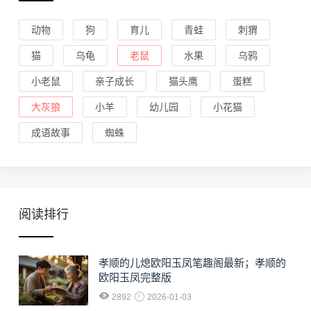
动物
狗
育儿
青蛙
刺猬
猫
乌龟
老鼠
水果
乌鸦
小老鼠
亲子成长
猫头鹰
蛋糕
大灰狼
小羊
幼儿园
小花猫
成语故事
蜘蛛
阅读排行
孝顺的儿熄欧阳玉凤笔趣阁最新；孝顺的
欧阳玉凤完整版
2892
2026-01-03