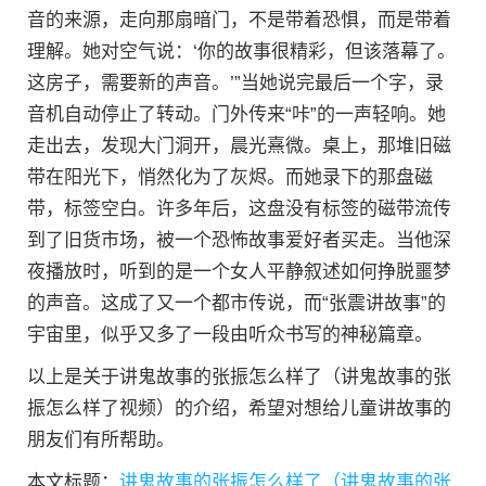
音的来源，走向那扇暗门，不是带着恐惧，而是带着
理解。她对空气说：‘你的故事很精彩，但该落幕了。
这房子，需要新的声音。’”当她说完最后一个字，录
音机自动停止了转动。门外传来“咔”的一声轻响。她
走出去，发现大门洞开，晨光熹微。桌上，那堆旧磁
带在阳光下，悄然化为了灰烬。而她录下的那盘磁
带，标签空白。许多年后，这盘没有标签的磁带流传
到了旧货市场，被一个恐怖故事爱好者买走。当他深
夜播放时，听到的是一个女人平静叙述如何挣脱噩梦
的声音。这成了又一个都市传说，而“张震讲故事”的
宇宙里，似乎又多了一段由听众书写的神秘篇章。
以上是关于讲鬼故事的张振怎么样了（讲鬼故事的张
振怎么样了视频）的介绍，希望对想给儿童讲故事的
朋友们有所帮助。
本文标题：
讲鬼故事的张振怎么样了（讲鬼故事的张