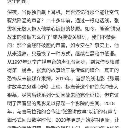
这个问题。
深夜，当你独自戴上耳机，是否还记得那个能让空气
骤然降温的声音？二十多年前，通过一根电话线，张
震将无数人拖入他精心编织的梦魇。如今，随着“讲鬼
故事的张振怎么样了”成为搜索关键词，我们不禁要
问：那个曾经吓破胆的声音，如今安在？事实上，他
从未远离，只是换了一种方式，继续在黑暗中低语。
从1997年辽宁广播电台的声讯台起步，到凭借专辑赚
得第一桶金，张震的故事始于最传统的媒介。真正的
恐怖从未被媒介束缚。2015年，首部院线电影《张震
讲故事之鬼迷心窍》上映，标志着这个IP首次冲击大
银幕，尽管后续系列计划因故未能完全延续，但它证
明了声音里的鬼影足以撑起一个影院的空间。2018
年，与喜马拉雅的合作让“张震讲故事”以新的有声专
辑形式回归数字时代，2020年更是开始定期更新，让