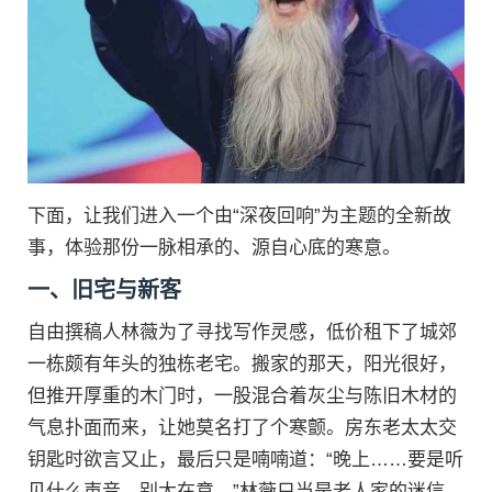
下面，让我们进入一个由“深夜回响”为主题的全新故
事，体验那份一脉相承的、源自心底的寒意。
一、旧宅与新客
自由撰稿人林薇为了寻找写作灵感，低价租下了城郊
一栋颇有年头的独栋老宅。搬家的那天，阳光很好，
但推开厚重的木门时，一股混合着灰尘与陈旧木材的
气息扑面而来，让她莫名打了个寒颤。房东老太太交
钥匙时欲言又止，最后只是喃喃道：“晚上……要是听
见什么声音，别太在意。”林薇只当是老人家的迷信，