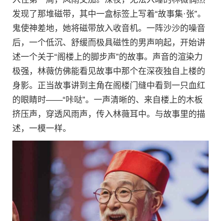
发现了那堆磁带，其中一盒标签上写着“故事集·张”。
鬼使神差地，她将磁带放入收音机。一阵沙沙的噪音
后，一个低沉、舒缓而极具磁性的男声响起，开始讲
述一个关于“阁楼上的脚步声”的故事。声音的渲染力
极强，林薇仿佛能看见故事中那个在深夜独自上楼的
身影。正当故事讲到主角在阁楼门缝中看到一只血红
的眼睛时——“咔哒”。一声清晰的、来自楼上的木板
挤压声，穿透风雨声，传入林薇耳中。与故事里的描
述，一模一样。