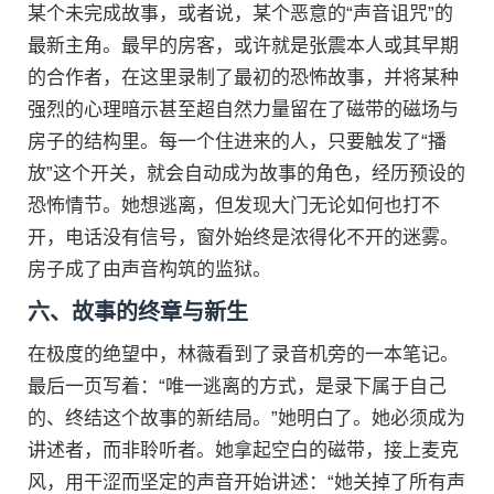
某个未完成故事，或者说，某个恶意的“声音诅咒”的
最新主角。最早的房客，或许就是张震本人或其早期
的合作者，在这里录制了最初的恐怖故事，并将某种
强烈的心理暗示甚至超自然力量留在了磁带的磁场与
房子的结构里。每一个住进来的人，只要触发了“播
放”这个开关，就会自动成为故事的角色，经历预设的
恐怖情节。她想逃离，但发现大门无论如何也打不
开，电话没有信号，窗外始终是浓得化不开的迷雾。
房子成了由声音构筑的监狱。
六、故事的终章与新生
在极度的绝望中，林薇看到了录音机旁的一本笔记。
最后一页写着：“唯一逃离的方式，是录下属于自己
的、终结这个故事的新结局。”她明白了。她必须成为
讲述者，而非聆听者。她拿起空白的磁带，接上麦克
风，用干涩而坚定的声音开始讲述：“她关掉了所有声