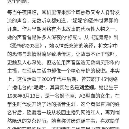
这个问题。
每当午夜降临，耳机里传来那个既熟悉又令人脊背发
凉的声音，无数听众都知道，“妮妮”的恐怖世界即将
开启。作为早期网络有声鬼故事的代表性人物之一，
她的声音曾是许多人深夜的“标配”。从《冤鬼路》到
《恐怖的203室》，她以情感充沛的演绎，将文字中
的恐怖与悲情淋漓尽致地传达，让故事不止于惊吓，
更触及人心深处。但这位用声音塑造无数幽灵形象的
主播，在现实生活中却像一个精心守护的秘密。事实
上，这位活跃于2000年代中后期、曾兼职于45°网络
广播电台的“妮妮”，其真实姓名是
刘孟姗
。她出生于
1988年8月13日，是一名狮子座、AB型血的女生，在
学生时代便开始了她的播音生涯。这个看似普通的姓
名背后，隐藏着一段从校园主播到网络红人，再到悄
然隐退的复杂经历。她自称讨厌造谣生事，喜欢简单