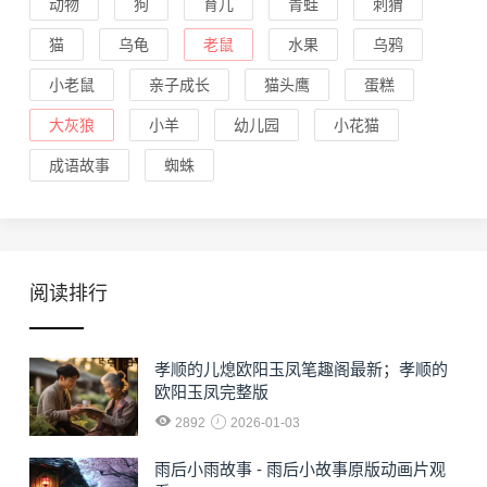
动物
狗
育儿
青蛙
刺猬
猫
乌龟
老鼠
水果
乌鸦
小老鼠
亲子成长
猫头鹰
蛋糕
大灰狼
小羊
幼儿园
小花猫
成语故事
蜘蛛
阅读排行
孝顺的儿熄欧阳玉凤笔趣阁最新；孝顺的
欧阳玉凤完整版
2892
2026-01-03
雨后小雨故事 - 雨后小故事原版动画片观