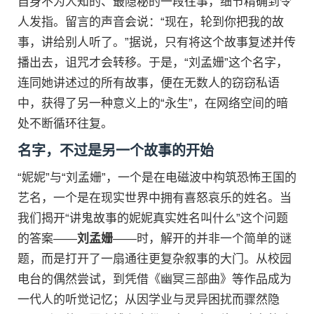
自身不为人知的、最隐秘的一段往事，细节精确到令
人发指。留言的声音会说：“现在，轮到你把我的故
事，讲给别人听了。”据说，只有将这个故事复述并传
播出去，诅咒才会转移。于是，“刘孟姗”这个名字，
连同她讲述过的所有故事，便在无数人的窃窃私语
中，获得了另一种意义上的“永生”，在网络空间的暗
处不断循环往复。
名字，不过是另一个故事的开始
“妮妮”与“刘孟姗”，一个是在电磁波中构筑恐怖王国的
艺名，一个是在现实世界中拥有喜怒哀乐的姓名。当
我们揭开“讲鬼故事的妮妮真实姓名叫什么”这个问题
的答案——
刘孟姗
——时，解开的并非一个简单的谜
题，而是打开了一扇通往更复杂叙事的大门。从校园
电台的偶然尝试，到凭借《幽冥三部曲》等作品成为
一代人的听觉记忆；从因学业与灵异困扰而骤然隐