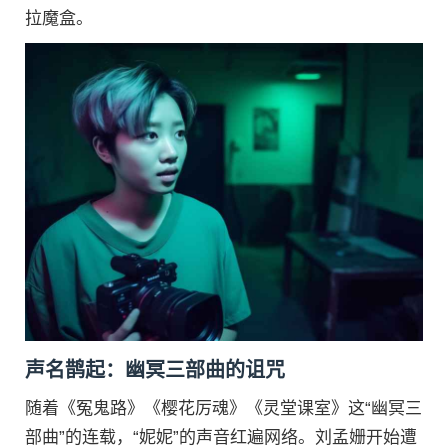
拉魔盒。
声名鹊起：幽冥三部曲的诅咒
随着《冤鬼路》《樱花厉魂》《灵堂课室》这“幽冥三
部曲”的连载，“妮妮”的声音红遍网络。刘孟姗开始遭