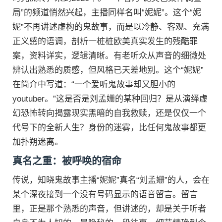
局”的频道悄然兴起，主播同样名叫“妮妮”。这个“妮
妮”不再讲述虚构的鬼故事，而是以冷静、客观、充满
正义感的语调，剖析一桩桩欧美真实发生的残酷罪
案，资料详实，逻辑清晰。有老听众从声音的细微处
辨认出熟悉的质感，但风格已天差地别。这个“妮妮”
在简介中写道：“一个爱听鬼故事却又胆小的
youtuber。”这是否是刘孟姗的某种回归？是从演绎虚
幻恐怖转向揭露现实黑暗的自我救赎，还是仅仅一个
代号下的全新人生？身份的迷雾，比任何鬼故事都更
加扑朔迷离。
真名之重：被呼唤的宿命
传说，知晓鬼故事主播“妮妮”真名“刘孟姗”的人，会在
某个深夜接到一个没有号码显示的语音留言。留言
里，正是那个熟悉的声音，但讲述的，却是关于听者