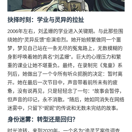
抉择时刻：学业与灵异的拉扯
2006年左右，刘孟姗的学业进入关键期。与此那些围
绕她的“灵异反馈”愈演愈烈。她开始频繁做同一个噩
梦，梦见自己站在一条无尽的冤鬼路上，无数模糊的
身影呼唤着她的真名“刘孟姗”。巨大的心理压力和繁
重的课业让她不堪重负。最终，在录制完《鬼童》系
列后，她做出了一个令所有听众扼腕的决定：暂时离
开。她在最后一次节目中，声音带着前所未有的疲
惫，没有说再见，只是轻轻念了一句：“故事会暂停，
但声音的印记，永不消散。”随后，她如同消失在网络
迷雾中，只留下“妮妮”的传说和无数未完结的故事。
身份迷雾：转型还是回归？
时光流转，来到2020年。一个名为“诡灵艺案件调查