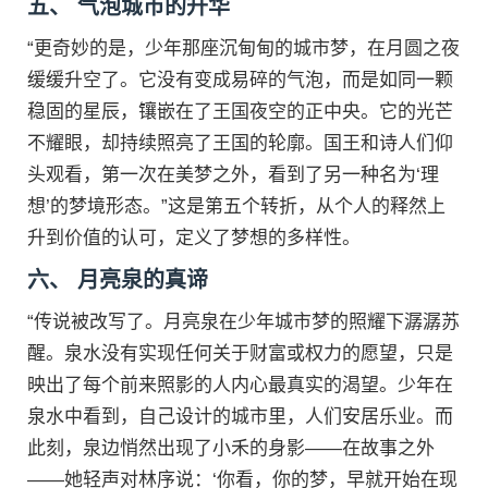
五、 气泡城市的升华
“更奇妙的是，少年那座沉甸甸的城市梦，在月圆之夜
缓缓升空了。它没有变成易碎的气泡，而是如同一颗
稳固的星辰，镶嵌在了王国夜空的正中央。它的光芒
不耀眼，却持续照亮了王国的轮廓。国王和诗人们仰
头观看，第一次在美梦之外，看到了另一种名为‘理
想’的梦境形态。”这是第五个转折，从个人的释然上
升到价值的认可，定义了梦想的多样性。
六、 月亮泉的真谛
“传说被改写了。月亮泉在少年城市梦的照耀下潺潺苏
醒。泉水没有实现任何关于财富或权力的愿望，只是
映出了每个前来照影的人内心最真实的渴望。少年在
泉水中看到，自己设计的城市里，人们安居乐业。而
此刻，泉边悄然出现了小禾的身影——在故事之外
——她轻声对林序说：‘你看，你的梦，早就开始在现