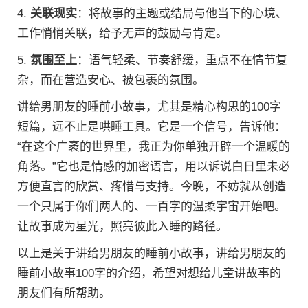
4.
关联现实
：将故事的主题或结局与他当下的心境、
工作悄悄关联，给予无声的鼓励与肯定。
5.
氛围至上
：语气轻柔、节奏舒缓，重点不在情节复
杂，而在营造安心、被包裹的氛围。
讲给男朋友的睡前小故事，尤其是精心构思的100字
短篇，远不止是哄睡工具。它是一个信号，告诉他：
“在这个广袤的世界里，我正为你单独开辟一个温暖的
角落。”它也是情感的加密语言，用以诉说白日里未必
方便直言的欣赏、疼惜与支持。今晚，不妨就从创造
一个只属于你们两人的、一百字的温柔宇宙开始吧。
让故事成为星光，照亮彼此入睡的路径。
以上是关于讲给男朋友的睡前小故事，讲给男朋友的
睡前小故事100字的介绍，希望对想给儿童讲故事的
朋友们有所帮助。