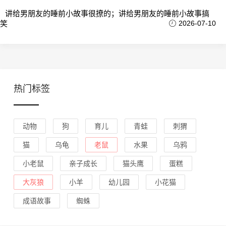
讲给男朋友的睡前小故事很撩的；讲给男朋友的睡前小故事搞
笑
2026-07-10
热门标签
动物
狗
育儿
青蛙
刺猬
猫
乌龟
老鼠
水果
乌鸦
小老鼠
亲子成长
猫头鹰
蛋糕
大灰狼
小羊
幼儿园
小花猫
成语故事
蜘蛛