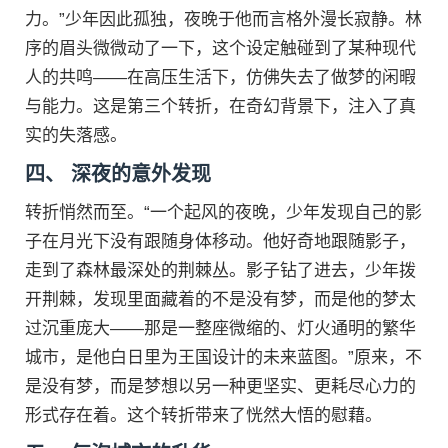
力。”少年因此孤独，夜晚于他而言格外漫长寂静。林
序的眉头微微动了一下，这个设定触碰到了某种现代
人的共鸣——在高压生活下，仿佛失去了做梦的闲暇
与能力。这是第三个转折，在奇幻背景下，注入了真
实的失落感。
四、 深夜的意外发现
转折悄然而至。“一个起风的夜晚，少年发现自己的影
子在月光下没有跟随身体移动。他好奇地跟随影子，
走到了森林最深处的荆棘丛。影子钻了进去，少年拨
开荆棘，发现里面藏着的不是没有梦，而是他的梦太
过沉重庞大——那是一整座微缩的、灯火通明的繁华
城市，是他白日里为王国设计的未来蓝图。”原来，不
是没有梦，而是梦想以另一种更坚实、更耗尽心力的
形式存在着。这个转折带来了恍然大悟的慰藉。