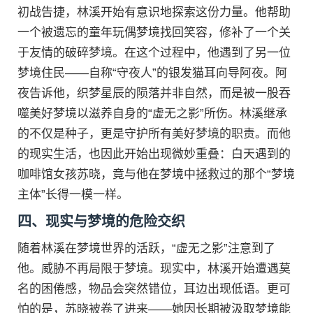
初战告捷，林溪开始有意识地探索这份力量。他帮助
一个被遗忘的童年玩偶梦境找回笑容，修补了一个关
于友情的破碎梦境。在这个过程中，他遇到了另一位
梦境住民——自称“守夜人”的银发猫耳向导阿夜。阿
夜告诉他，织梦星辰的陨落并非自然，而是被一股吞
噬美好梦境以滋养自身的“虚无之影”所伤。林溪继承
的不仅是种子，更是守护所有美好梦境的职责。而他
的现实生活，也因此开始出现微妙重叠：白天遇到的
咖啡馆女孩苏晓，竟与他在梦境中拯救过的那个“梦境
主体”长得一模一样。
四、现实与梦境的危险交织
随着林溪在梦境世界的活跃，“虚无之影”注意到了
他。威胁不再局限于梦境。现实中，林溪开始遭遇莫
名的困倦感，物品会突然错位，耳边出现低语。更可
怕的是，苏晓被卷了进来——她因长期被汲取梦境能