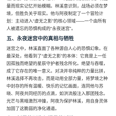
量而现实记忆开始模糊。林溪意识到，战场必须在梦
境，但胜负关乎现实。他与阿夜制定了一个冒险计
划：主动进入“虚无之影”的核心领域——一个由所有
人被遗忘的恐惧构成的“永夜迷宫”。
五、永夜迷宫中的真相与牺牲
迷宫之中，林溪直面了各种源自人心的恐惧幻象。在
最深处，他看到了“虚无之影”的本体：它竟是上一任
因孤独而绝望的星辰守护者残念所化。绝望与吞噬，
成了它存在的唯一意义。对决并非纯粹的力量比拼，
林溪选择不再攻击，而是动用全部力量，将梦境之种
中封存的所有温暖、快乐的记忆画面，连同他与苏
晓、阿夜共同经历的点滴，如洪流般注入那团残念。
光芒与黑暗激烈冲撞，阿夜为保护林溪，用自身灵体
加固了这脆弱的净化通道。