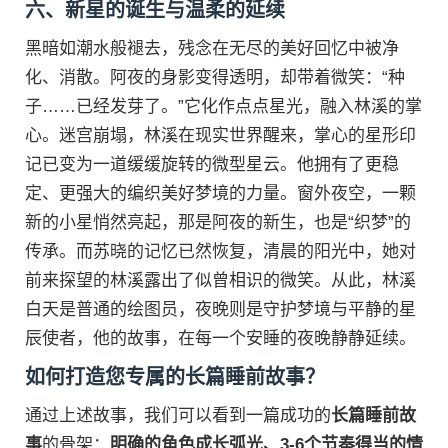
六、新星的诞生与温柔的延续
黑暗如潮水般褪去，残念在无尽的美好回忆中被净
化、消散。阿夜的身影变得透明，却带着微笑：“种
子……已经发芽了。”它化作点点星光，融入林溪的掌
心。迷宫崩塌，林溪在现实世界醒来，掌心的星形印
记已变为一道缓缓旋转的微型星云。他拥有了更稳
定、更强大的编织美好梦境的力量。窗外夜空，一颗
新的小星悄然亮起，那是阿夜的新生，也是“织梦”的
传承。而苏晓的记忆已然恢复，清晨的阳光中，她对
前来探望的林溪露出了似曾相识的微笑。从此，林溪
白天是普通的绘图员，夜晚则是守护梦境与平静的星
辰使者，他的故事，在每一个安睡的夜晚静静延续。
如何打造您专属的长篇睡前故事？
通过上述故事，我们可以看到一篇成功的
长篇睡前故
事
的骨架：
明确的角色成长弧光、3-6个节奏得当的情