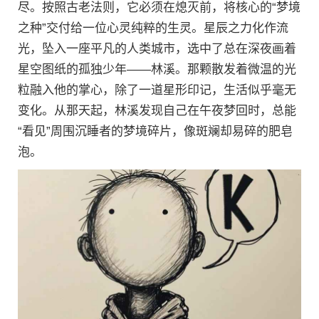
尽。按照古老法则，它必须在熄灭前，将核心的“梦境
之种”交付给一位心灵纯粹的生灵。星辰之力化作流
光，坠入一座平凡的人类城市，选中了总在深夜画着
星空图纸的孤独少年——林溪。那颗散发着微温的光
粒融入他的掌心，除了一道星形印记，生活似乎毫无
变化。从那天起，林溪发现自己在午夜梦回时，总能
“看见”周围沉睡者的梦境碎片，像斑斓却易碎的肥皂
泡。