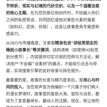
节转折、现实与幻境的巧妙交织、以及一个温暖治愈
的核心主题
。在为您的那位他创作时，不妨融入你们
之间的私密笑话、共同回忆或他对某些元素的偏爱
（如科幻、武侠、侦探），这会让故事更具专属感和
感染力。
从SEO与传播角度，文章需
精准包含“讲给男朋友的
睡前小故事长”等关键词
，结构清晰（如使用H2标签
划分情节），内容提供切实可用的范例与方法论，解
决用户“不会编”“没素材”的痛点，才能吸引点击与停
留，实现搜索引擎的友好收录与排名提升。
最重要的是，故事的长度与精巧度背后，是
用心与时
间的投入
。当您用声音为他编织一个只属于你们两人
的漫长梦境时，故事里的星辰大海、冒险与治愈，都
成为了爱意最绵长、最动人的注脚。现在，就让他的