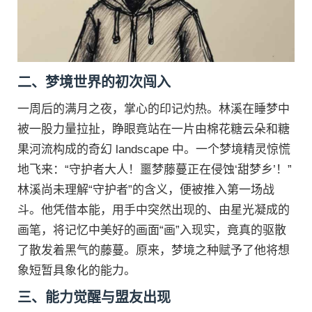
二、梦境世界的初次闯入
一周后的满月之夜，掌心的印记灼热。林溪在睡梦中
被一股力量拉扯，睁眼竟站在一片由棉花糖云朵和糖
果河流构成的奇幻 landscape 中。一个梦境精灵惊慌
地飞来：“守护者大人！噩梦藤蔓正在侵蚀‘甜梦乡’！”
林溪尚未理解“守护者”的含义，便被推入第一场战
斗。他凭借本能，用手中突然出现的、由星光凝成的
画笔，将记忆中美好的画面“画”入现实，竟真的驱散
了散发着黑气的藤蔓。原来，梦境之种赋予了他将想
象短暂具象化的能力。
三、能力觉醒与盟友出现