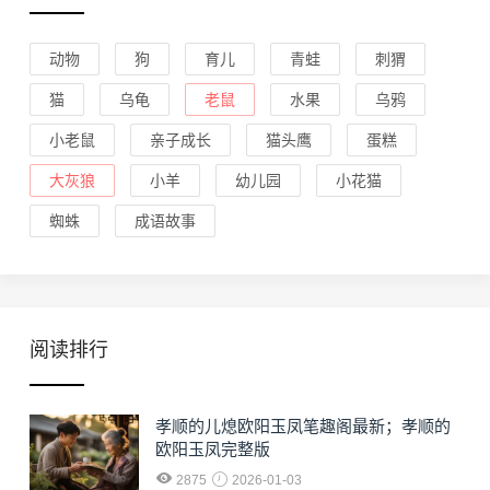
动物
狗
育儿
青蛙
刺猬
猫
乌龟
老鼠
水果
乌鸦
小老鼠
亲子成长
猫头鹰
蛋糕
大灰狼
小羊
幼儿园
小花猫
蜘蛛
成语故事
阅读排行
孝顺的儿熄欧阳玉凤笔趣阁最新；孝顺的
欧阳玉凤完整版
2875
2026-01-03