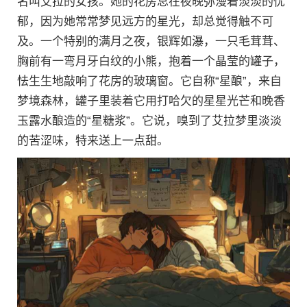
名叫艾拉的女孩。她的花房总在夜晚弥漫着淡淡的忧
郁，因为她常常梦见远方的星光，却总觉得触不可
及。一个特别的满月之夜，银辉如瀑，一只毛茸茸、
胸前有一弯月牙白纹的小熊，抱着一个晶莹的罐子，
怯生生地敲响了花房的玻璃窗。它自称“星酿”，来自
梦境森林，罐子里装着它用打哈欠的星星光芒和晚香
玉露水酿造的“星糖浆”。它说，嗅到了艾拉梦里淡淡
的苦涩味，特来送上一点甜。