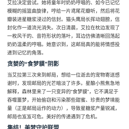
艾拉决定尝试。她将童年时奶奶哼唱的、如今已记忆
模糊的摇篮曲旋律，哼给一片鸢尾花瓣听，然后将花
瓣装进星糖浆浸过的信封。猫头鹰局长挥动翅膀，信
封化作一道流光消失。次日清晨，艾拉在枕边发现了
一枚风干的、音符形状的落叶，耳边仿佛清晰回荡起
奶奶温柔的哼唱。她意识到，这邮局真的能将情感投
递到记忆的角落。
贪婪的“食梦貘”阴影
当艾拉第三次来到邮局，想给一位逝去的宠物寄送感
谢时，发现邮局的光芒暗淡了许多。星酿小熊焦急地
解释，森林里来了一只变异的“食梦貘”，它不满足于
吞噬噩梦，开始偷窃和污染那些甜蜜、珍贵的梦境能
量（正是邮局运作的动力），导致星糖浆产量锐减，
邮局也岌岌可危。美好的传递遇到了危机。
集结！美梦守护联盟