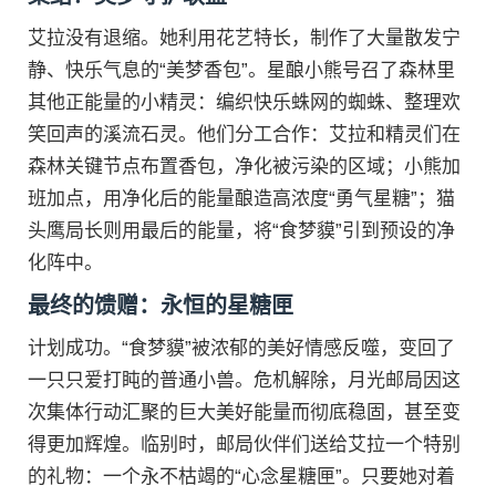
艾拉没有退缩。她利用花艺特长，制作了大量散发宁
静、快乐气息的“美梦香包”。星酿小熊号召了森林里
其他正能量的小精灵：编织快乐蛛网的蜘蛛、整理欢
笑回声的溪流石灵。他们分工合作：艾拉和精灵们在
森林关键节点布置香包，净化被污染的区域；小熊加
班加点，用净化后的能量酿造高浓度“勇气星糖”；猫
头鹰局长则用最后的能量，将“食梦貘”引到预设的净
化阵中。
最终的馈赠：永恒的星糖匣
计划成功。“食梦貘”被浓郁的美好情感反噬，变回了
一只只爱打盹的普通小兽。危机解除，月光邮局因这
次集体行动汇聚的巨大美好能量而彻底稳固，甚至变
得更加辉煌。临别时，邮局伙伴们送给艾拉一个特别
的礼物：一个永不枯竭的“心念星糖匣”。只要她对着