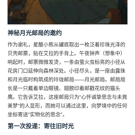
神秘月光邮局的邀约
作为谢礼，星酿小熊从罐底取出一枚泛着珍珠光泽的
贝壳邮票，贴在艾拉的手背上。午夜钟声（想象中）
响起时，邮票微微发烫，一条由萤火虫标亮的小径从
花房门口延伸向森林深处。小径尽头，是一座由露珠
和月光临时构筑成的玲珑邮局——月光邮局。邮局局
长是一只戴着单边眼镜、翅膀印着邮戳花纹的猫头
鹰。它告诉艾拉，这座邮局只为“心怀诚挚思念与未竟
美梦”的人显形，而她可以通过这里，向梦境中的任何
坐标寄送“实物化的思念”。
第一次投递：寄往旧时光