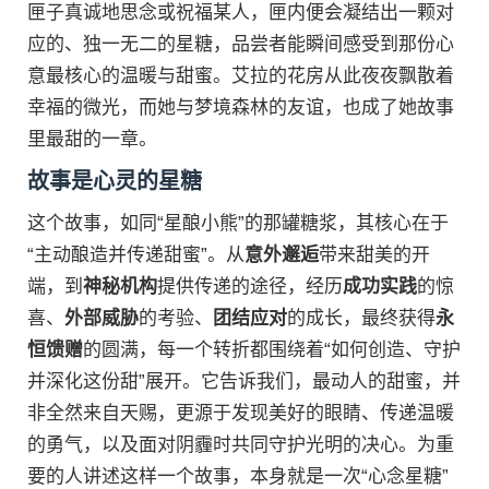
匣子真诚地思念或祝福某人，匣内便会凝结出一颗对
应的、独一无二的星糖，品尝者能瞬间感受到那份心
意最核心的温暖与甜蜜。艾拉的花房从此夜夜飘散着
幸福的微光，而她与梦境森林的友谊，也成了她故事
里最甜的一章。
故事是心灵的星糖
这个故事，如同“星酿小熊”的那罐糖浆，其核心在于
“主动酿造并传递甜蜜”。从
意外邂逅
带来甜美的开
端，到
神秘机构
提供传递的途径，经历
成功实践
的惊
喜、
外部威胁
的考验、
团结应对
的成长，最终获得
永
恒馈赠
的圆满，每一个转折都围绕着“如何创造、守护
并深化这份甜”展开。它告诉我们，最动人的甜蜜，并
非全然来自天赐，更源于发现美好的眼睛、传递温暖
的勇气，以及面对阴霾时共同守护光明的决心。为重
要的人讲述这样一个故事，本身就是一次“心念星糖”