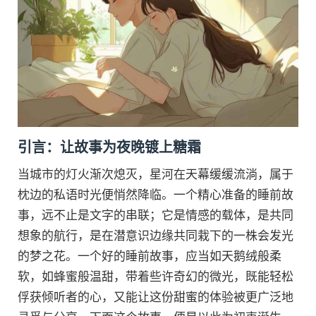
引言：让故事为夜晚镀上糖霜
当城市的灯火渐次熄灭，星河在天幕缓缓流淌，属于
枕边的私语时光便悄然降临。一个精心准备的睡前故
事，远不止是文字的串联；它是情感的载体，是共同
想象的航行，是在潜意识边缘共同栽下的一株会发光
的梦之花。一个好的睡前故事，应当如天鹅绒般柔
软，如蜂蜜般温甜，带着些许奇幻的微光，既能轻松
俘获倾听者的心，又能让这份甜蜜的体验被更广泛地