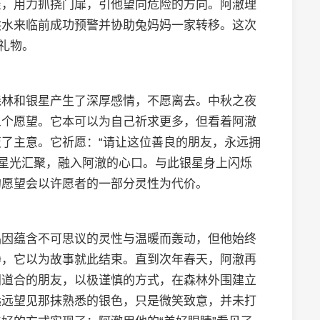
屋，用力抓挠门扉，引他望向危险的方向。阿澈理
洪水来临前成功预警并协助兔妈妈一家转移。这次
礼物。
森林和银星产生了深厚感情，不愿离去。中秋之夜
三个愿望。它本可以为自己祈求更多，但看着阿澈
了主意。它祈愿：“请让这位善良的朋友，永远拥
 星光汇聚，融入阿澈的心口。与此银星身上闪烁
的愿望会以许愿者的一部分灵性为代价。
品因蕴含不可思议的灵性与温暖而轰动，但他始终
静，它以为故事就此结束。直到次年春天，阿澈再
同道合的朋友，以极谨慎的方式，在森林外围建立
远远望见那抹熟悉的银色，只是微笑致意，并未打