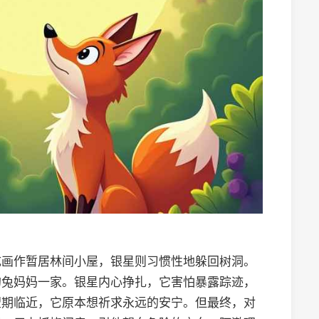
成画作暂居林间小屋，银星则习惯性地躲回树洞。
的兔妈妈一家。银星内心挣扎，它害怕暴露踪迹，
望期临近，它原本想祈求永远的安宁。但最终，对