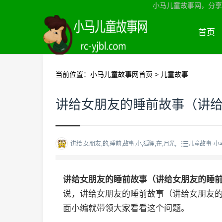
小马儿童故事网，分享
首页
当前位置：
小马儿童故事网首页
>
儿童故事
讲给女朋友的睡前故事（讲
讲给,女朋友,的,睡前,故事,小,狐狸,在,月光,
儿童故事-小
讲给女朋友的睡前故事（讲给女朋友的睡
说，讲给女朋友的睡前故事（讲给女朋友
面小编就带领大家看看这个问题。