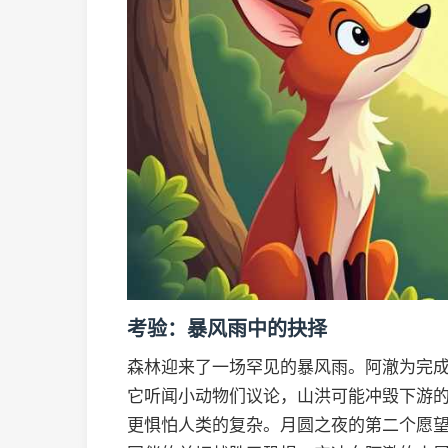
考验：暴风雨中的抉择
森林迎来了一场罕见的暴风雨。阿澈为完
它听闻小动物们议论，山洪可能冲毁下游
更惧怕人类的复杂。月圆之夜的第二个愿