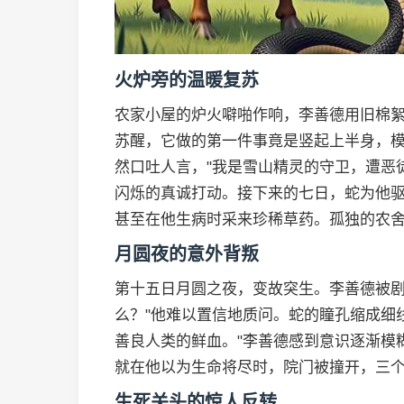
火炉旁的温暖复苏
农家小屋的炉火噼啪作响，李善德用旧棉
苏醒，它做的第一件事竟是竖起上半身，模
然口吐人言，"我是雪山精灵的守卫，遭恶
闪烁的真诚打动。接下来的七日，蛇为他
甚至在他生病时采来珍稀草药。孤独的农
月圆夜的意外背叛
第十五日月圆之夜，变故突生。李善德被剧
么？"他难以置信地质问。蛇的瞳孔缩成细
善良人类的鲜血。"李善德感到意识逐渐模
就在他以为生命将尽时，院门被撞开，三
生死关头的惊人反转