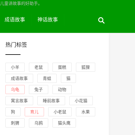
儿童讲故事的好助手。
成语故事
神话故事
热门标签
小羊
老鼠
蛋糕
狐狸
成语故事
青蛙
猫
乌龟
兔子
动物
寓言故事
睡前故事
小花猫
狗
育儿
小老鼠
水果
刺猬
乌鸦
猫头鹰