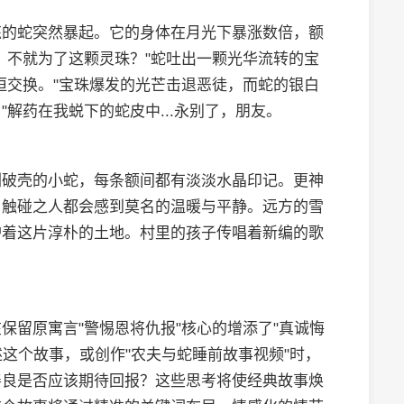
炼的蛇突然暴起。它的身体在月光下暴涨数倍，额
，不就为了这颗灵珠？"蛇吐出一颗光华流转的宝
恒交换。"宝珠爆发的光芒击退恶徒，而蛇的银白
解药在我蜕下的蛇皮中...永别了，朋友。
刚破壳的小蛇，每条额间都有淡淡水晶印记。更神
，触碰之人都会感到莫名的温暖与平静。远方的雪
护着这片淳朴的土地。村里的孩子传唱着新编的歌
保留原寓言"警惕恩将仇报"核心的增添了"真诚悔
述这个故事，或创作"农夫与蛇睡前故事视频"时，
善良是否应该期待回报？这些思考将使经典故事焕