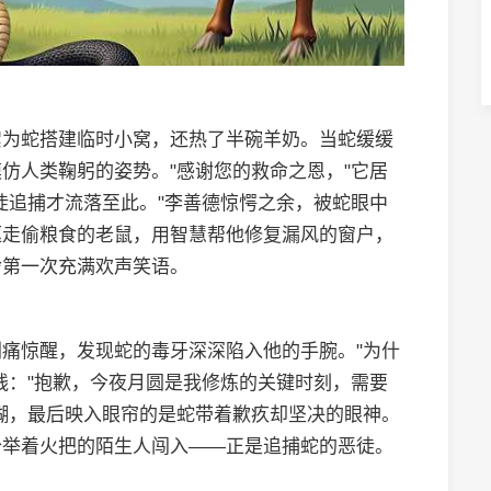
絮为蛇搭建临时小窝，还热了半碗羊奶。当蛇缓缓
仿人类鞠躬的姿势。"感谢您的救命之恩，"它居
徒追捕才流落至此。"李善德惊愕之余，被蛇眼中
驱走偷粮食的老鼠，用智慧帮他修复漏风的窗户，
舍第一次充满欢声笑语。
痛惊醒，发现蛇的毒牙深深陷入他的手腕。"为什
线："抱歉，今夜月圆是我修炼的关键时刻，需要
糊，最后映入眼帘的是蛇带着歉疚却坚决的眼神。
个举着火把的陌生人闯入——正是追捕蛇的恶徒。