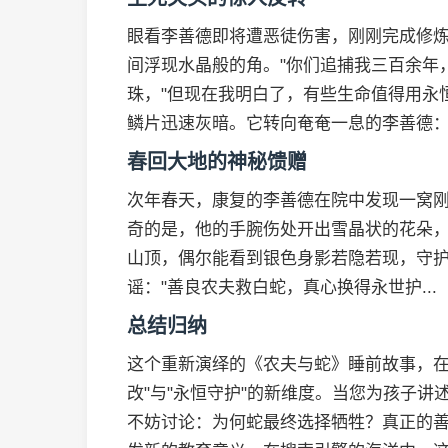
眼看李善德即将遭恶徒伤害，刚刚完成修
间浮现水晶般的角。"你们追捕我三百余年
珠，"但现在我明白了，有些生命值得用永
鳞片迅速灰暗。它转向奄奄一息的李善德："
春回大地的神秘馈赠
次年春天，康复的李善德在院中发现一窝
奇的是，他的手腕伤处开出雪晶状的花朵
山顶，偶尔能看到银色身影若隐若现，守
谣："善良农夫救白蛇，真心换得永世护...
总结归纳
这个重新演绎的《农夫与蛇》睡前故事，在
改"与"永恒守护"的新维度。当您为孩子讲
不妨讨论：为何蛇最终选择牺牲？真正的