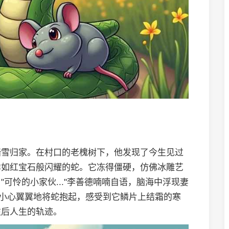
踏雪归家。在村口的老槐树下，他发现了今生见过
眸如红宝石般闪耀的蛇。它冻得僵硬，仿佛冰雕艺
可怜的小家伙..."李善德喃喃自语，脑海中浮现妻
他小心翼翼地将蛇抱起，感受到它鳞片上结霜的寒
往后人生的轨迹。