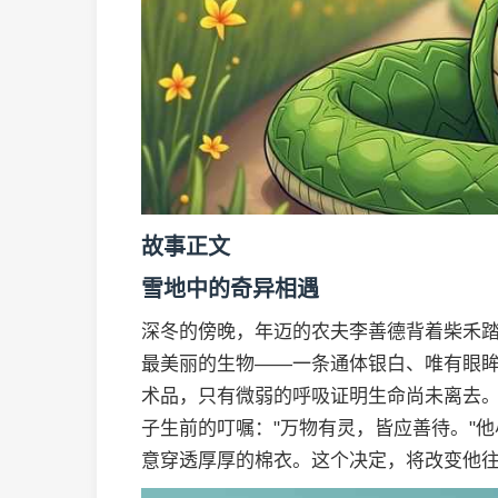
故事正文
雪地中的奇异相遇
深冬的傍晚，年迈的农夫李善德背着柴禾
最美丽的生物——一条通体银白、唯有眼
术品，只有微弱的呼吸证明生命尚未离去。"
子生前的叮嘱："万物有灵，皆应善待。"
意穿透厚厚的棉衣。这个决定，将改变他