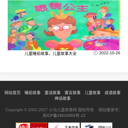
2022-10-26
儿童睡前故事，儿童故事大全
网站首页
睡前故事
童话故事
寓言故事
儿童故事
成语故事
神话故事
Copyright © 2002-2027 小马儿童故事网 版权所有 网站备案号：
苏ICP备18016903号-12