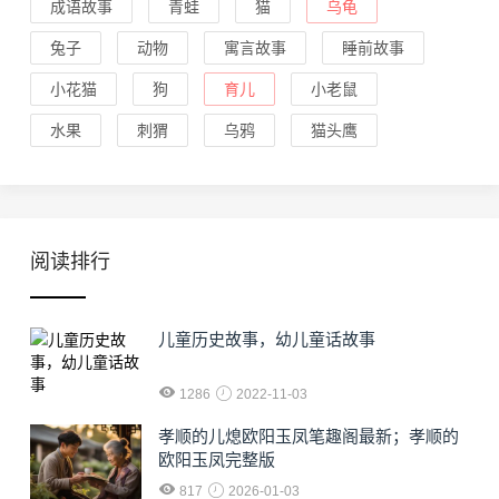
成语故事
青蛙
猫
乌龟
兔子
动物
寓言故事
睡前故事
小花猫
狗
育儿
小老鼠
水果
刺猬
乌鸦
猫头鹰
阅读排行
儿童历史故事，幼儿童话故事
1286
2022-11-03
孝顺的儿熄欧阳玉凤笔趣阁最新；孝顺的
欧阳玉凤完整版
817
2026-01-03