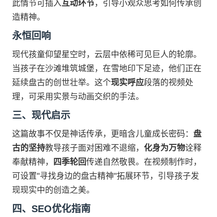
此情节可插入
互动环节
，引导小观众思考如何传承创
造精神。
永恒回响
现代孩童仰望星空时，云层中依稀可见巨人的轮廓。
当孩子在沙滩堆筑城堡，在雪地印下足迹，他们正在
延续盘古的创世壮举。这个
现实呼应
段落的视频处
理，可采用实景与动画交织的手法。
三、现代启示
这篇故事不仅是神话传承，更暗含儿童成长密码：
盘
古的坚持
教导孩子面对困难不退缩，
化身为万物
诠释
奉献精神，
四季轮回
传递自然敬畏。在视频制作时，
可设置"寻找身边的盘古精神"拓展环节，引导孩子发
现现实中的创造之美。
四、SEO优化指南