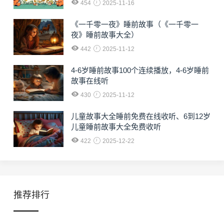
454
2025-11-16
《一千零一夜》睡前故事（《一千零一
夜》睡前故事大全）
442
2025-11-12
4-6岁睡前故事100个连续播放，4-6岁睡前
故事在线听
430
2025-11-12
儿童故事大全睡前免费在线收听、6到12岁
儿童睡前故事大全免费收听
422
2025-12-22
推荐排行