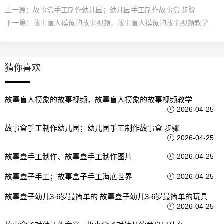
上一篇：
故事盒手工制作幼儿园；幼儿园手工制作故事盒 步骤
下一篇：
故事盲人摸象的故事视频，故事盲人摸象的故事视频教学
猜你喜欢
故事盲人摸象的故事视频，故事盲人摸象的故事视频教学
2026-04-25
故事盒手工制作幼儿园；幼儿园手工制作故事盒 步骤
2026-04-25
故事盒手工制作、故事盒手工制作图片
2026-04-25
故事盒子手工；故事盒子手工海底世界
2026-04-25
故事盒子幼儿3-6岁最简单的 故事盒子幼儿3-6岁最简单的玩具
2026-04-25