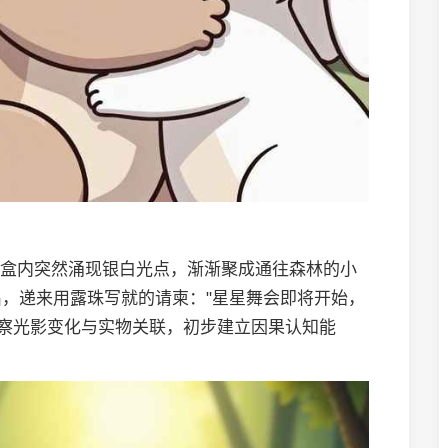
中，盒内突然涌现银白光点，渐渐聚成通往森林的小
，递来用露珠写就的请柬："星星舞会即将开始，
观察光影变化与实物关联，初步建立因果认知能