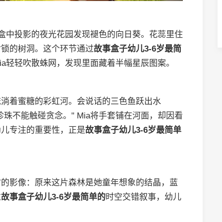
在盒中投影的夜光花园发现褪色的向日葵。花蕊里住
封锁的树洞。这个环节通过
故事盒子幼儿3-6岁最简
ia轻轻吹散蛛网，发现里面藏着半幅星辰图案。
流淌着蜜糖的彩虹河。会说话的三色鱼跃出水
珠不能触碰贪念。" Mia将手套铺在河面，却因看
幼儿专注的重要性，正是
故事盒子幼儿3-6岁最简单
时的影像：原来这片森林是她童年想象的结晶，蓝
过
故事盒子幼儿3-6岁最简单的
时空交错叙事，幼儿
。