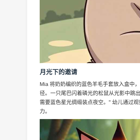
月光下的邀请
Mia 将奶奶编织的蓝色羊毛手套放入盒
径。一只尾巴闪着磷光的松鼠从光影中跳出
需要蓝色星光绸缎装点夜空。" 幼儿通过
力。