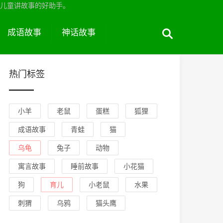
儿童讲故事的好助手。
成语故事
神话故事
热门标签
小羊
老鼠
蛋糕
狐狸
成语故事
青蛙
猫
乌龟
兔子
动物
寓言故事
睡前故事
小花猫
狗
育儿
小老鼠
水果
刺猬
乌鸦
猫头鹰