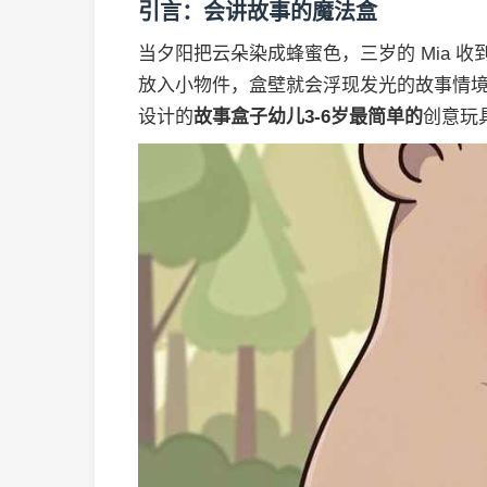
引言：会讲故事的魔法盒
当夕阳把云朵染成蜂蜜色，三岁的 Mia 
放入小物件，盒壁就会浮现发光的故事情境
设计的
故事盒子幼儿3-6岁最简单的
创意玩