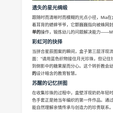
遗失的星光绸缎
跟随时而清晰时而模糊的光点小径，Mia
着耳背的蟋蟀爷爷，它颤巍巍指向被蛛网
单的
操作，锻炼幼儿的问题解决能力——M
彩虹河的抉择
当拼合星辰图案的瞬间，盒子第三层浮现
面："请用蓝色织物接住月光珍珠，但记住珍
到倒影中的糖果屋而分心。这个转折教会
的
设计暗含的教育智慧。
苏醒的记忆拼图
在收集珍珠的过程中，盒壁浮现奶奶年轻
色手套正是她当年编织的第一件作品。通
能自然理解亲情传承与创造力的珍贵联系