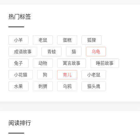
热门标签
小羊
老鼠
蛋糕
狐狸
成语故事
青蛙
猫
乌龟
兔子
动物
寓言故事
睡前故事
小花猫
狗
育儿
小老鼠
水果
刺猬
乌鸦
猫头鹰
阅读排行