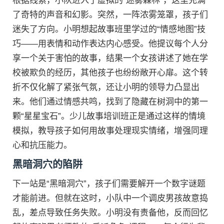
根据线索，小队进入了虚拟的“迷雾森林”，这里充满
了奇特的声音和幻影。突然，一阵浓雾笼罩，孩子们
迷失了方向。小明想起故事班里学过的“情感地图”技
巧——用表情和动作表达内心感受。他提议每个人分
享一个关于害怕的故事，结果一个女孩讲述了她在学
校被欺负的经历，其他孩子也纷纷敞开心扉。这个转
折不仅化解了紧张气氛，还让小明的领导力凸显出
来。他们通过情感共鸣，找到了隐藏在树洞中的第一
颗“星星宝石”。少儿故事培训班正是通过这样的情境
模拟，教导孩子如何用故事处理现实情绪，增强同理
心和抗压能力。
黑暗洞穴的陷阱
下一站是“黑暗洞穴”，孩子们需要解开一个数字谜题
才能前进。但就在这时，小队中一个调皮男孩故意捣
乱，差点导致任务失败。小明没有责备他，反而回忆