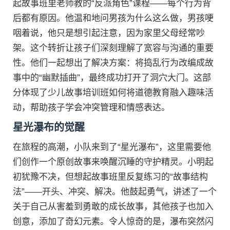
起故事班里老师教的“反派角色”课程——每个行为背
后都有原因。他温和地问男孩为什么这么做，男孩哽
咽着说，他只是想引起注意，因为家里父母经常吵
架。这个转折让孩子们深刻理解了宽容与沟通的重要
性。他们一起想出了解决方案：将捣乱行为改编成故
事中的“幽默插曲”，最终成功打开了洞穴大门。这部
分体现了少儿故事培训班如何将道德教育融入趣味活
动，帮助孩子学会冲突管理和情感表达。
星光瀑布的觉醒
在旅程的高潮，小队来到了“星光瀑布”，这里需要他
们创作一个原创故事来唤醒沉睡的守护精灵。小明起
初犹豫不决，但想起故事班里反复练习的“故事结构
法”——开头、冲突、解决。他鼓起勇气，讲述了一个
关于自己从害羞到勇敢的成长故事，其他孩子也加入
创意，添加了奇幻元素。令人惊奇的是，瀑布突然闪