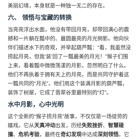
美丽幻境，本身就是一种独一无二的存在。
六、 领悟与宝藏的转换
当亮亮浮出水面，他没有带回月亮，却带回满心的震
撼和一片躺在瓢中的、最圆最亮的月光倒影。他向伙
伴们描述水下的奇观，并举起葫芦瓢：“看，我虽然没
捞起月亮，但我‘装’回了一瓢最美的月光！”猴子们围
上来，看着瓢中微微荡漾的月影，忽然明白了什么。
他们不再执着于拥有天上的月亮，而是共同守护着这
一瓢共同的“月光”。他们用这个装满月影的葫芦瓢，
装饰了树屋，它成了翡翠谷里最特别的“灯”。
水中月影，心中光明
这个全新的“猴子捞月亮”故事，不仅仅是一场徒劳的
嬉戏。它从
天真冲动
出发，历经
失败挫折
、
智慧碰
撞
、
危机考验
，最终在
奇幻发现
中达成
深刻领悟
。它