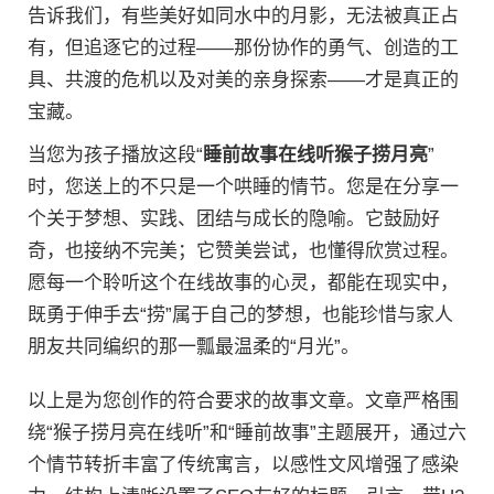
告诉我们，有些美好如同水中的月影，无法被真正占
有，但追逐它的过程——那份协作的勇气、创造的工
具、共渡的危机以及对美的亲身探索——才是真正的
宝藏。
当您为孩子播放这段“
睡前故事在线听猴子捞月亮
”
时，您送上的不只是一个哄睡的情节。您是在分享一
个关于梦想、实践、团结与成长的隐喻。它鼓励好
奇，也接纳不完美；它赞美尝试，也懂得欣赏过程。
愿每一个聆听这个在线故事的心灵，都能在现实中，
既勇于伸手去“捞”属于自己的梦想，也能珍惜与家人
朋友共同编织的那一瓢最温柔的“月光”。
以上是为您创作的符合要求的故事文章。文章严格围
绕“猴子捞月亮在线听”和“睡前故事”主题展开，通过六
个情节转折丰富了传统寓言，以感性文风增强了感染