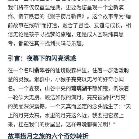
我们将不仅仅重温经典，更要为您呈现一个全新演
绎、情节跌宕的《猴子捞月新传》。这个故事专为“睡
前故事在线听”而打造，融合了冒险、友谊与成长，相
信无论是孩子寻找梦幻旅程，还是成人回味纯真思
考，都能在其中找到共鸣与乐趣。
引言：夜幕下的闪亮诱惑
在一个名叫
翡翠谷
的仙境般森林里，住着一群活泼聪
慧的灵猴。猴群中，小猴子
亮亮
以无尽的好奇心闻
名。一个夏夜，山谷中央的
琉璃湖
平静如镜，倒映着
一轮硕大无朋、皎洁如银的满月。亮亮被湖中“月亮”
的美丽深深震撼，一个天真而坚定的念头诞生了：“天
上的月亮太高，水里的月亮这么近，我要把它捞上
来，挂在我们的树屋里，这样每晚都有光明！”
故事捞月之旅的六个奇妙转折