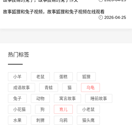
故事狐狸和兔子视频，故事狐狸和兔子视频在线观看
2026-04-25
热门标签
小羊
老鼠
蛋糕
狐狸
成语故事
青蛙
猫
乌龟
兔子
动物
寓言故事
睡前故事
小花猫
狗
育儿
小老鼠
水果
刺猬
乌鸦
猫头鹰