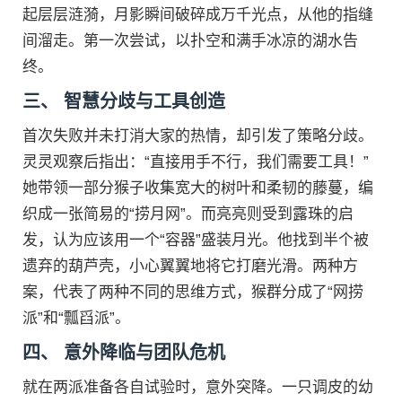
起层层涟漪，月影瞬间破碎成万千光点，从他的指缝
间溜走。第一次尝试，以扑空和满手冰凉的湖水告
终。
三、 智慧分歧与工具创造
首次失败并未打消大家的热情，却引发了策略分歧。
灵灵观察后指出：“直接用手不行，我们需要工具！”
她带领一部分猴子收集宽大的树叶和柔韧的藤蔓，编
织成一张简易的“捞月网”。而亮亮则受到露珠的启
发，认为应该用一个“容器”盛装月光。他找到半个被
遗弃的葫芦壳，小心翼翼地将它打磨光滑。两种方
案，代表了两种不同的思维方式，猴群分成了“网捞
派”和“瓢舀派”。
四、 意外降临与团队危机
就在两派准备各自试验时，意外突降。一只调皮的幼