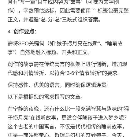
含有“写一篇”且生成内容为“故事”（可视为文学创
作），字数预估达标，因此需要使用 `` 标签包裹完整
正文，并遵循“总-分-总”三段式组织答案。
4.
创作要点
：
需将SEO关键词（如“猴子捞月亮在线听”、“睡前故
事”）自然地融入标题、开头和正文。
创作的故事需在传统寓言的框架上进行创新，增加现
代感和剧情转折，以符合“3-6个情节转折”的要求。
保持感性、优美的语言，同时确保逻辑连贯。
以下是根据您的需求撰写的文章。
在宁静的夜晚，还有什么比一段充满智慧与趣味的“猴
子捞月亮”在线听故事，更适合伴随孩子进入梦乡呢？
这个古老的中国寓言，不仅是代代相传的睡前故事，
更是一面映照童心、哲理与幻想的奇妙镜子。今天，