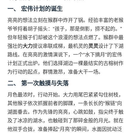
一、 宏伟计划的诞生
亮亮的想法立刻在猴群中炸开了锅。经验丰富的老猴
爷爷捋着胡子摇头：“孩子，那是倒影，捞不起的。”
但年轻猴子们却被这个浪漫的想法点燃了。猴群中最
强壮的
大力
提议串联成梯，最机灵的
灵灵
设计了下湖
路线。在亮亮的激情演说下，一个“水下摘月”的宏伟
计划正式出炉。他们选择湖边一棵最结实的古榕树作
为行动的起点，群情激昂，准备大干一场。
二、 第一次触摸与失落
月色最浓时，行动开始。大力用尾巴紧紧勾住树枝，
其他猴子依次抓握前者的脚踝，一条长长的“猴链”向
湖面垂去。作为先锋的亮亮，心跳如鼓，指尖终于触
及了冰凉的湖水，也触碰到了那碎金般的月光。就在
他双手合拢，准备捧起“月亮”的瞬间，水面因扰动泛