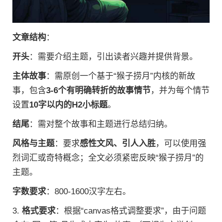
文章结构
：
开头
：需要介绍主题，引出读者兴趣并提供背景。
主体故事
：需原创一个基于“猴子捞月”内核的新故
事，包含
3-6个有明确转折的故事情节
，并为每个情节
设置
10字以内的H2小标题
。
结尾
：需对整个故事和主题进行总结归纳。
风格与主题
：要求
感性文风、引人入胜
，可以使用强
烈词汇或奇特概念；全文必须紧密反映“猴子捞月”的
主题。
字数要求
：800-1600汉字左右。
3.
格式要求
：根据“canvas格式调整要求”，由于问题