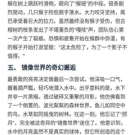
猴在树上跳跃时滑倒，砸向了“猴链”的中段。链条剧
烈晃动，几只猴子险些脱手落水。大力咬牙坚持，尾
巴承受着巨大的拉力。虽然最终没有猴子受伤，但古
榕树的枝条发出了不堪重负的“嘎吱”声，团队信心第
一次产生了裂痕。恐惧和疲惫开始在猴群中弥漫，有
的猴子开始打退堂鼓：“这太危险了，为了一个影子不
值得。”
五、 镜像世界的奇幻邂逅
最勇敢的亮亮决定做最后一次尝试。他深吸一口气，
握着葫芦瓢，轻巧地潜入水中。出乎意料的是，水下
并非一片黑暗。透过破碎又重聚的月影，他仿佛看到
了一个倒置的、波光粼粼的森林世界，鱼儿如同空中
的鸟，水草如同摇曳的树林。在这一刻，他忘记了“捞
月”，完全被这奇异的“镜像世界”迷住了。他意识到，
水中的月亮虽然不是真实的球体，但它所创造的这个