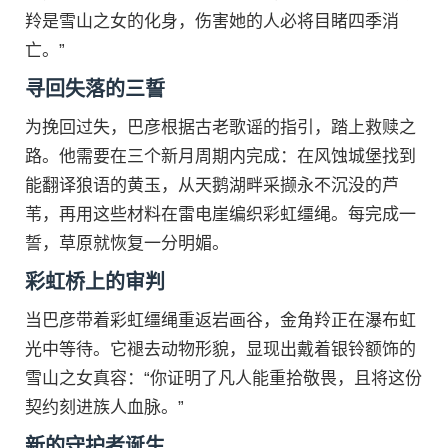
羚是雪山之女的化身，伤害她的人必将目睹四季消
亡。”
寻回失落的三誓
为挽回过失，巴彦根据古老歌谣的指引，踏上救赎之
路。他需要在三个新月周期内完成：在风蚀城堡找到
能翻译狼语的黄玉，从天鹅湖畔采撷永不沉没的芦
苇，再用这些材料在雷电崖编织彩虹缰绳。每完成一
誓，草原就恢复一分明媚。
彩虹桥上的审判
当巴彦带着彩虹缰绳重返岩画谷，金角羚正在瀑布虹
光中等待。它褪去动物形貌，显现出戴着银铃额饰的
雪山之女真容：“你证明了凡人能重拾敬畏，且将这份
契约刻进族人血脉。”
新的守护者诞生