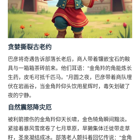
贪婪撕裂古老约
巴彦将奇遇告诉部落长老后，商人带着镶嵌宝石的鞍
具与一箱箱茶砖前来。他们耳语：“金角羚的角能炼长
生药，皮毛可抵千匹马。”月圆之夜，巴彦带着商队埋
伏在岩画谷，当金角羚仰头饮用星辉时，毒矢划破了
夜的宁静。
自然震怒降灾厄
被利箭擦伤的金角羚仰天长啸，金色犄角瞬间黯淡。
紧接着暴风雪席卷了七月草原，旱獭集体迁徙带走草
籽，圣泉凝结成冰。部落老人颤抖着回忆传说：“金角