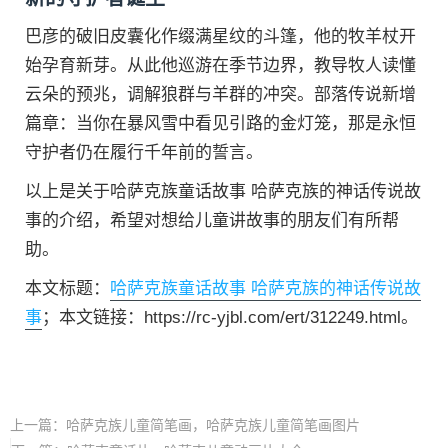
巴彦的破旧皮囊化作缀满星纹的斗篷，他的牧羊杖开
始孕育新芽。从此他巡游在季节边界，教导牧人读懂
云朵的预兆，调解狼群与羊群的冲突。部落传说新增
篇章：当你在暴风雪中看见引路的金灯笼，那是永恒
守护者仍在履行千年前的誓言。
以上是关于哈萨克族童话故事 哈萨克族的神话传说故
事的介绍，希望对想给儿童讲故事的朋友们有所帮
助。
本文标题：
哈萨克族童话故事 哈萨克族的神话传说故
事
；本文链接：https://rc-yjbl.com/ert/312249.html。
上一篇：
哈萨克族儿童简笔画，哈萨克族儿童简笔画图片