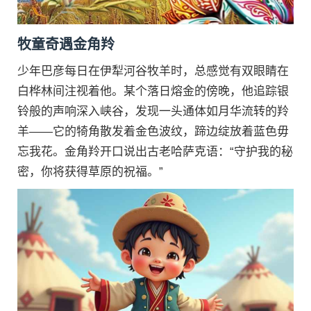
牧童奇遇金角羚
少年巴彦每日在伊犁河谷牧羊时，总感觉有双眼睛在
白桦林间注视着他。某个落日熔金的傍晚，他追踪银
铃般的声响深入峡谷，发现一头通体如月华流转的羚
羊——它的犄角散发着金色波纹，蹄边绽放着蓝色毋
忘我花。金角羚开口说出古老哈萨克语：“守护我的秘
密，你将获得草原的祝福。”