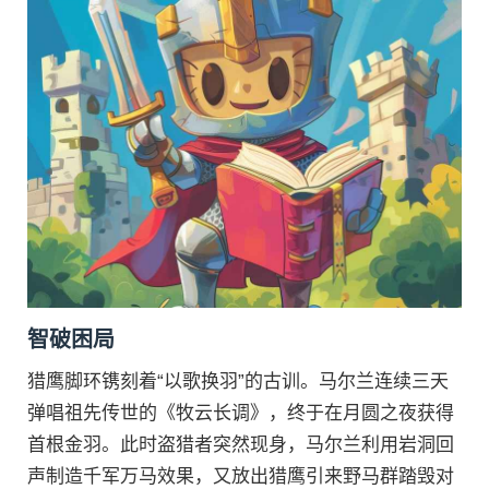
智破困局
猎鹰脚环镌刻着“以歌换羽”的古训。马尔兰连续三天
弹唱祖先传世的《牧云长调》，终于在月圆之夜获得
首根金羽。此时盗猎者突然现身，马尔兰利用岩洞回
声制造千军万马效果，又放出猎鹰引来野马群踏毁对