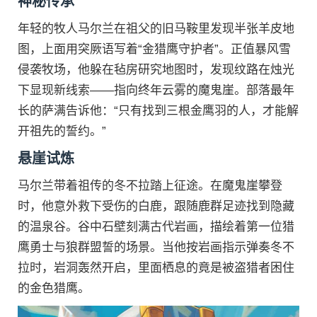
神秘传承
年轻的牧人马尔兰在祖父的旧马鞍里发现半张羊皮地
图，上面用突厥语写着“金猎鹰守护者”。正值暴风雪
侵袭牧场，他躲在毡房研究地图时，发现纹路在烛光
下显现新线索——指向终年云雾的魔鬼崖。部落最年
长的萨满告诉他：“只有找到三根金鹰羽的人，才能解
开祖先的誓约。”
悬崖试炼
马尔兰带着祖传的冬不拉踏上征途。在魔鬼崖攀登
时，他意外救下受伤的白鹿，跟随鹿群足迹找到隐藏
的温泉谷。谷中石壁刻满古代岩画，描绘着第一位猎
鹰勇士与狼群盟誓的场景。当他按岩画指示弹奏冬不
拉时，岩洞轰然开启，里面栖息的竟是被盗猎者困住
的金色猎鹰。