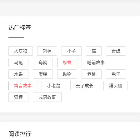
热门标签
大灰狼
刺猬
小羊
猫
青蛙
乌龟
乌鸦
蜘蛛
睡前故事
水果
蛋糕
动物
老鼠
兔子
寓言故事
小老鼠
亲子成长
猫头鹰
狐狸
成语故事
阅读排行