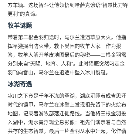
方车辆。这场智斗让他领悟到哈萨克谚语“智慧比刀锋
更利”的真谛。
牧羊谜题
带着第二根金羽归途时，马尔兰遭遇草原大火。他指
挥旱獭掘出防火带，救下受困的牧羊人家。作为报
答，牧羊人解开羊皮地图最后的秘密——三根金羽需
分别来自“天赐、地育、人和”。此时猎鹰突然叼走金
羽飞向雪山，马尔兰在追逐中坠入冰川裂缝。
冰湖奇遇
冰川之下竟是千年不冻的圣湖，湖底沉睡着成吉思汗
时代的铠甲。马尔兰在冰壁上发现祖先留下的火烷布
地图，记录着游牧部落迁徙路线。当他将三根金羽投
入湖中，湖水竟浮现全息影像：祖先们演示着与自然
共存的生态智慧，最后一片金羽从水中升起，化作翡