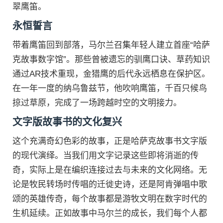
翠鹰笛。
永恒誓言
带着鹰笛回到部落，马尔兰召集年轻人建立首座“哈萨
克故事数字馆”。那些曾被遗忘的驯鹰口诀、草药知识
通过AR技术重现，金猎鹰的后代永远栖息在保护区。
在一年一度的纳乌鲁兹节，他吹响鹰笛，千百只候鸟
掠过草原，完成了一场跨越时空的文明接力。
文字版故事书的文化复兴
这个充满奇幻色彩的故事，正是哈萨克故事书文字版
的现代演绎。当我们用文字记录这些即将消逝的传
奇，实际上是在编织连接过去与未来的文化网络。无
论是牧民转场时传唱的迁徙史诗，还是阿肯弹唱中歌
颂的英雄传奇，每个故事都是游牧文明在数字时代的
生机延续。正如故事中马尔兰的成长，我们每个人都