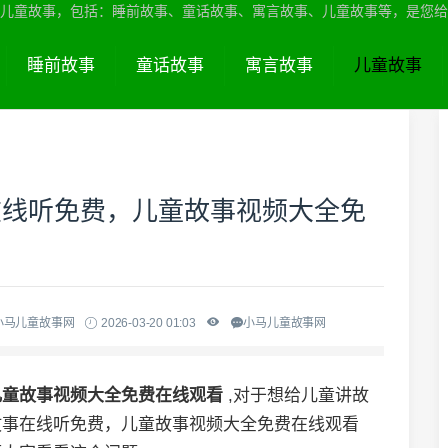
儿童故事，包括：睡前故事、童话故事、寓言故事、儿童故事等，是您给
睡前故事
童话故事
寓言故事
儿童故事
在线听免费，儿童故事视频大全免
小马儿童故事网
2026-03-20 01:03
小马儿童故事网
儿童故事视频大全免费在线观看
,对于想给儿童讲故
故事在线听免费，儿童故事视频大全免费在线观看