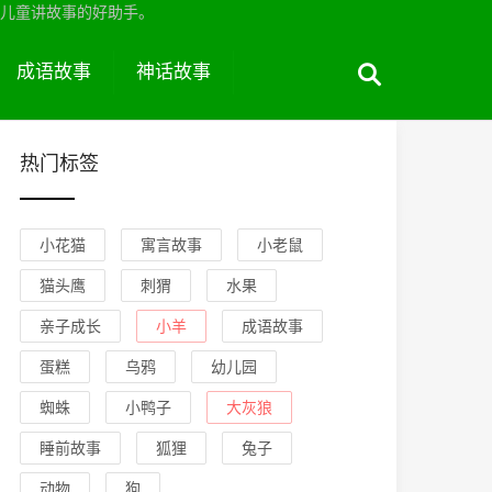
儿童讲故事的好助手。
成语故事
神话故事
热门标签
小花猫
寓言故事
小老鼠
猫头鹰
刺猬
水果
亲子成长
小羊
成语故事
蛋糕
乌鸦
幼儿园
蜘蛛
小鸭子
大灰狼
睡前故事
狐狸
兔子
动物
狗