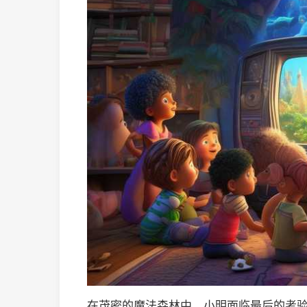
在茂密的魔法森林中，小明面临最后的考