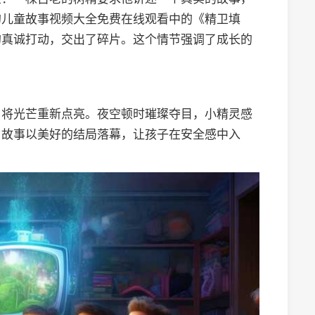
的儿童故事视频大全免费在线观看中的《精卫填
的真诚打动，交出了碎片。这个情节强调了成长的
，将光芒重新点亮。夜空顿时璀璨夺目，小精灵感
。故事以美好的结局落幕，让孩子在安全感中入