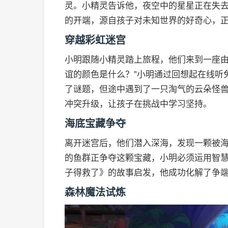
灵。小精灵告诉他，夜空中的星星正在失
的开端，源自孩子对未知世界的好奇心，
穿越彩虹迷宫
小明跟随小精灵踏上旅程，他们来到一座由
谊的颜色是什么？”小明通过回想起在线听
了谜题，但途中遇到了一只淘气的云朵怪
冲突升级，让孩子在挑战中学习坚持。
海底宝藏争夺
离开迷宫后，他们潜入深海，发现一颗被
的鱼群正争夺这颗宝藏，小明必须运用智
子得救了》的故事启发，他成功化解了争
森林魔法试炼