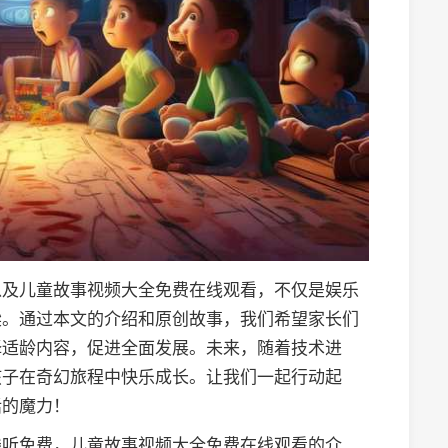
以及儿童故事视频大全免费在线观看，不仅是娱乐
梁。通过本文的介绍和原创故事，我们希望家长们
择适龄内容，促进全面发展。未来，随着技术进
孩子在奇幻旅程中快乐成长。让我们一起行动起
话的魔力！
线听免费，儿童故事视频大全免费在线观看的介