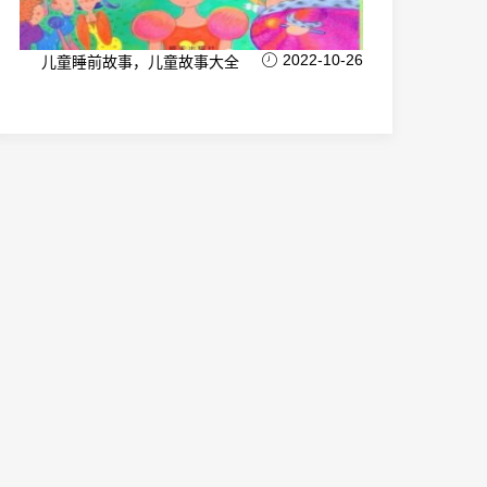
2022-10-26
儿童睡前故事，儿童故事大全