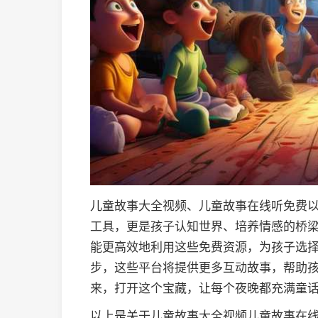
儿童故事大全视频、儿童故事在线听免费
工具，更是孩子认知世界、培养情感的桥
能更高效地利用这些免费资源，为孩子选
步，这些平台将提供更多互动故事，帮助
来，打开这个宝藏，让每个夜晚都充满童
以上是关于儿童故事大全视频儿童故事在