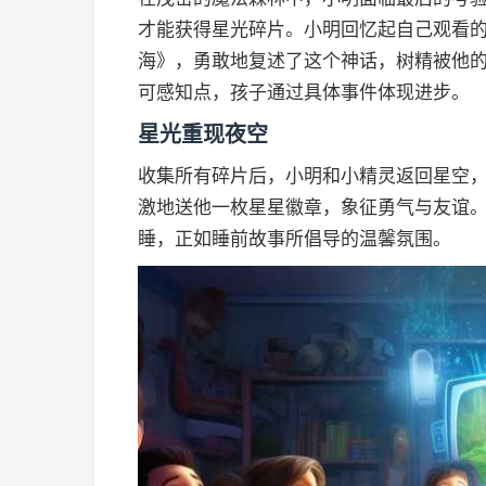
才能获得星光碎片。小明回忆起自己观看
海》，勇敢地复述了这个神话，树精被他
可感知点，孩子通过具体事件体现进步。
星光重现夜空
收集所有碎片后，小明和小精灵返回星空
激地送他一枚星星徽章，象征勇气与友谊
睡，正如睡前故事所倡导的温馨氛围。