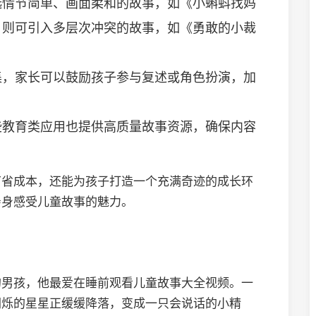
选情节简单、画面柔和的故事，如《小蝌蚪找妈
，则可引入多层次冲突的故事，如《勇敢的小裁
集，家长可以鼓励孩子参与复述或角色扮演，加
些教育类应用也提供高质量故事资源，确保内容
节省成本，还能为孩子打造一个充满奇迹的成长环
亲身感受儿童故事的魅力。
的男孩，他最爱在睡前观看儿童故事大全视频。一
闪烁的星星正缓缓降落，变成一只会说话的小精