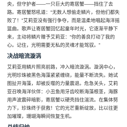
央，但守护者——一只巨大的寄居蟹——挡住了去
路。寄居蟹怒吼道：“无数人想偷走鳞片，但他们都失
败了！”艾莉亚没有强行争夺，而是温柔地唱起海洋摇
篮曲。歌声让寄居蟹回忆起童年时光，它逐渐平静下
来，主动将鳞片赠予艾莉亚：“你的善良打动了我的
心。记住，光明需要无私的灵魂才能驾驭。”
决战暗流漩涡
艾莉亚用鳞片照亮前路，冲入暗流漩涡。漩涡中心，
光明珍珠被黑色海藻紧紧缠绕，能量不断流失。她试
图扯开海藻，却被反噬的力量震退。危急关头，艾莉
亚召唤海洋伙伴：小丑鱼用牙齿咬断海藻根茎，海豚
用声波震碎暗影，寄居蟹以硬壳挡住湍流。在集体努
力下，珍珠终于获救！它的光芒重新绽放，比以往更
加璀璨，珊瑚海瞬间恢复生机。