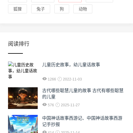
狐狸
兔子
狗
动物
阅读排行
儿童历史故事，幼儿童话故事
1266
2022-11-03
古代哪些聪慧儿童的故事 古代有哪些聪慧
的儿童
576
2025-11-27
中国神话故事西游记、中国神话故事西游
记手抄报
414
2025-11-14