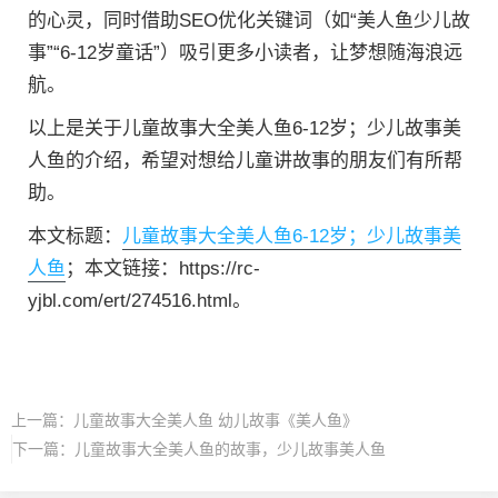
的心灵，同时借助SEO优化关键词（如“美人鱼少儿故
事”“6-12岁童话”）吸引更多小读者，让梦想随海浪远
航。
以上是关于儿童故事大全美人鱼6-12岁；少儿故事美
人鱼的介绍，希望对想给儿童讲故事的朋友们有所帮
助。
本文标题：
儿童故事大全美人鱼6-12岁；少儿故事美
人鱼
；本文链接：https://rc-
yjbl.com/ert/274516.html。
上一篇：
儿童故事大全美人鱼 幼儿故事《美人鱼》
下一篇：
儿童故事大全美人鱼的故事，少儿故事美人鱼