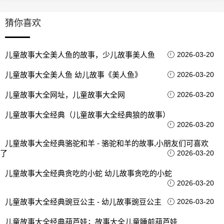
猜你喜欢
儿童故事大全美人鱼的故事，少儿故事美人鱼
2026-03-20
儿童故事大全美人鱼 幼儿故事《美人鱼》
2026-03-20
儿童故事大全网址，儿童故事大全网
2026-03-20
儿童故事大全经典（儿童故事大全经典狼的故事）
2026-03-20
儿童故事大全经典骆驼和羊 - 骆驼和羊的故事,小朋友们可喜欢
了
2026-03-20
儿童故事大全经典贪吃的小蛇 幼儿故事贪吃的小蛇
2026-03-20
儿童故事大全经典豌豆公主 - 幼儿故事豌豆公主
2026-03-20
儿童故事大全经典葫芦娃；故事大全儿童睡前葫芦娃