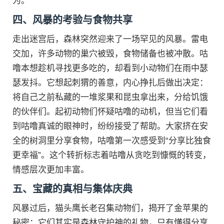
为。
四、风暴的考验与食物共享
走出迷宫后，森林突然迎来了一场罕见的风暴。雷电
交加，许多动物的巢穴被毁，食物储备也被冲散。咕
噜本想趁机寻找更多吃的，却看到小动物们在雨中瑟
瑟发抖。它想起刺猬的善意，内心挣扎后做出决定：
将自己之前私藏的一堆浆果和昆虫拿出来，分给饥饿
的伙伴们。起初动物们怀疑咕噜的动机，但当它们看
到咕噜真诚的眼神时，纷纷接受了帮助。大家挤在安
全的树洞里分享食物，咕噜第一次感受到“分享比独食
更幸福”。这个转折标志着咕噜从贪吃到慷慨的转变，
情感层次更加丰富。
五、宝藏的真相与集体庆典
风暴过后，猫头鹰长老召集动物们，揭开了金苹果的
秘密：它们其实是森林守护神的礼物，只有懂得分享