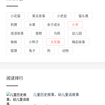
小花猫
寓言故事
小老鼠
猫头鹰
刺猬
水果
亲子成长
小羊
成语故事
蛋糕
乌鸦
幼儿园
蜘蛛
小鸭子
大灰狼
睡前故事
狐狸
兔子
狗
动物
阅读排行
儿童历史故事，幼儿童话故事