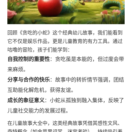
回顾《贪吃的小蛇》这个经典幼儿故事，我们能看到
它不仅是娱乐作品，更是儿童教育的有力工具。通过
咕噜的冒险，孩子们能学到：
自我控制的重要性
：贪吃虽是本能的，但过度会带
来麻烦。
分享与合作的快乐
：故事中的转折情节强调，团结
互助能化解危机，获得友谊。
成长的象征意义
：小蛇从孤独到融入集体，反映了
儿童社交能力的发展过程。
在儿童故事大全中，这类经典故事凭借其感性文风、
奇特概念（如金苹果诅咒、迷宫考验），持续吸引着