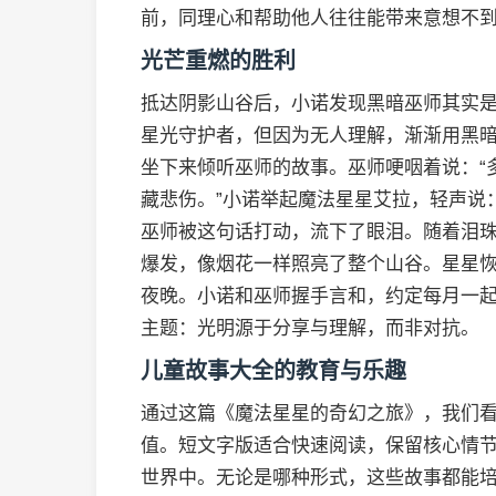
前，同理心和帮助他人往往能带来意想不
光芒重燃的胜利
抵达阴影山谷后，小诺发现黑暗巫师其实
星光守护者，但因为无人理解，渐渐用黑
坐下来倾听巫师的故事。巫师哽咽着说：“
藏悲伤。”小诺举起魔法星星艾拉，轻声说
巫师被这句话打动，流下了眼泪。随着泪
爆发，像烟花一样照亮了整个山谷。星星
夜晚。小诺和巫师握手言和，约定每月一
主题：光明源于分享与理解，而非对抗。
儿童故事大全的教育与乐趣
通过这篇《魔法星星的奇幻之旅》，我们
值。短文字版适合快速阅读，保留核心情
世界中。无论是哪种形式，这些故事都能