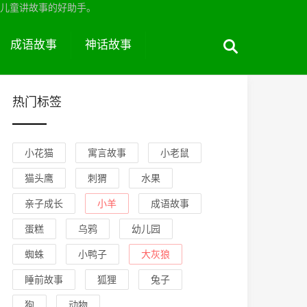
儿童讲故事的好助手。
成语故事
神话故事
热门标签
小花猫
寓言故事
小老鼠
猫头鹰
刺猬
水果
亲子成长
小羊
成语故事
蛋糕
乌鸦
幼儿园
蜘蛛
小鸭子
大灰狼
睡前故事
狐狸
兔子
狗
动物