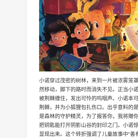
小诺穿过茂密的树林，来到一片被浓雾笼
然移动，脚下的路时而消失不见。正当小
被荆棘缠住，发出可怜的呜咽声。小诺本
荆棘，并为小狐狸包扎伤口。出乎意料的是
是森林的守护精灵，为了报答你，我将赠你
把钥匙能打开阴影山谷的封印之门。小诺
显现出来。这个转折强调了儿童故事中“善