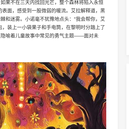
，如果不在三天内找回光芒，整个森林将陷入永恒
的表面，感受到一股微弱的暖流。艾拉解释道，黑
棘和迷雾。小诺毫不犹豫地点头：“我会帮你，艾
包，装上一小袋果子和手电筒，在黎明时分踏上了
更隐喻着儿童故事中常见的勇气主题——面对未