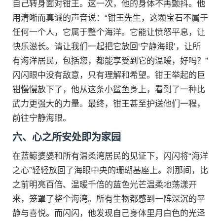
自己转身面对钳王。这一次，他的身体不再颤抖。他
用清晰而真诚的声音说：“钳王先生，这颗宝石不属于
任何一个人，它属于整个海洋。它能让愤怒平息，让
快乐滋长。请让我们一起把它放回‘宁静海眼’，让所
有海洋居民，包括您，都能享受到它的温暖，好吗？”
闪闪眼中没有敌意，只有理解和希望。钳王举起的巨
钳慢慢放下了，他从这条小鲨鱼身上，看到了一种比
武力更强大的力量。最终，钳王甚至护送他们一程，
前往宁静海眼。
六、心之所安处即为家园
在蓝鲸婆婆和所有温柔湾居民的见证下，闪闪将“海洋
之心”轻轻放回了海眼中央的珊瑚基座上。刹那间，比
之前明亮百倍、温暖千倍的蓝色光芒温柔地荡漾开
来，笼罩了整个海湾。所有生物都感到一阵深沉的平
静与喜悦。而闪闪，他发现自己身体里月白色的光泽