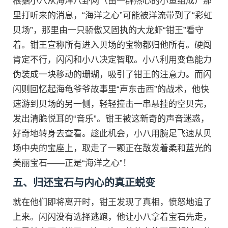
根据小八从海洋八卦网（由一群热心的小鱼组成）那
里打听来的消息，“海洋之心”可能被洋流带到了“彩虹
贝场”，那里由一只骄傲又固执的大龙虾“钳王”看守
着。钳王宣称所有进入贝场的宝物都归他所有。硬闯
肯定不行，闪闪和小八决定智取。小八利用变色能力
伪装成一块移动的珊瑚，吸引了钳王的注意力。而闪
闪则回忆起海龟爷爷故事里“声东击西”的战术，他快
速游到贝场的另一侧，轻轻撞击一串悬挂的空贝壳，
发出清脆悦耳的“音乐”。钳王被这新奇的声音迷惑，
好奇地转身去查看。趁此机会，小八用腕足飞速从贝
场中央的宝座上，取走了一颗正在散发着柔和蓝光的
美丽宝石——正是“海洋之心”！
五、归还宝石与内心的真正蜕变
就在他们即将离开时，钳王发现了真相，愤怒地追了
上来。闪闪没有选择逃跑，他让小八拿着宝石先走，