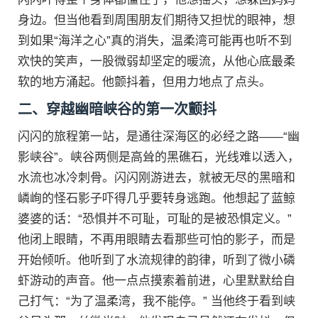
身边。但当他看到周围朋友们期待又担忧的眼神，想
到如果“海洋之心”真的消失，温柔湾可能再也听不到
欢快的笑声，一股微弱却坚定的暖流，从他心底最柔
软的地方涌起。他颤抖着，但用力地点了点头。
二、穿越幽暗峡谷的第一次颤抖
闪闪的旅程第一站，是通往深海区的必经之路——“幽
影峡谷”。峡谷两侧是高耸的黑礁石，光线难以透入，
水流也冰冷刺骨。闪闪刚游进去，就被无尽的黑暗和
嶙峋的怪石影子吓得几乎要转身逃跑。他想起了蓝鲸
婆婆的话：“恐惧并不可耻，可耻的是被恐惧定义。”
他闭上眼睛，不再用眼睛去看那些可怕的影子，而是
开始倾听。他听到了水流规律的韵律，听到了微小磷
虾游动的声音。他一点点摸索着前进，心里默默给自
己打气：“为了温柔湾，我不能停。” 当他终于看到峡