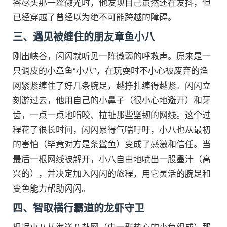
谷尽头那一丝微光时，他发现自己虽然还在发抖，但
已经穿越了曾经以为绝不可能跨越的障碍。
三、遇见被缠住的朋友章鱼小八
刚出峡谷，闪闪就听见一阵微弱的呼救声。原来是一
只调皮的小章鱼“小八”，在玩耍时不小心被废弃的渔
网紧紧缠住了好几条腕足，越挣扎缠得越紧。闪闪立
刻游过去，他用自己的小鼻子（很小心地避开）和牙
齿，一点一点地啃咬、拉扯那些坚韧的网线。这个过
程花了很长时间，闪闪累得气喘吁吁，小八也从最初
的害怕（毕竟对方是条鲨鱼）变成了感激和信任。当
最后一根网线被解开，小八自由地喷出一股墨汁（高
兴的），并决定加入闪闪的旅程，用它灵活的腕足和
变色能力帮助闪闪。
四、智取横行霸道的龙虾守卫