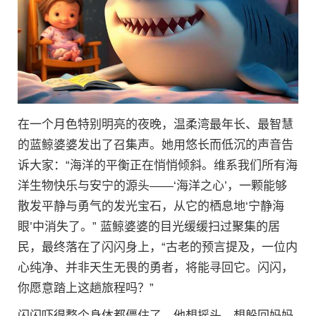
在一个月色特别明亮的夜晚，温柔湾最年长、最智慧
的蓝鲸婆婆发出了召集声。她用悠长而低沉的声音告
诉大家：“海洋的平衡正在悄悄倾斜。维系我们所有海
洋生物快乐与安宁的源头——‘海洋之心’，一颗能够
散发平静与勇气的发光宝石，从它的栖息地‘宁静海
眼’中消失了。” 蓝鲸婆婆的目光缓缓扫过聚集的居
民，最终落在了闪闪身上，“古老的预言提及，一位内
心纯净、并非天生无畏的勇者，将能寻回它。闪闪，
你愿意踏上这趟旅程吗？”
闪闪吓得整个身体都僵住了，他想摇头，想躲回妈妈