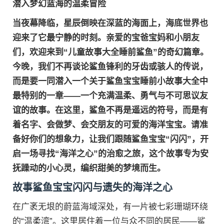
潜入梦幻蓝海的温柔冒险
当夜幕降临，星辰倒映在深蓝的海面上，海底世界也
迎来了它最宁静的时刻。亲爱的宝爸宝妈和小朋友
们，欢迎来到“儿童故事大全睡前鲨鱼”的奇幻篇章。
今晚，我们不再谈论鲨鱼锋利的牙齿或骇人的传说，
而是要一同潜入一个关于
鲨鱼宝宝睡前小故事大全
中
最特别的一章——一个充满温柔、勇气与不可思议友
谊的故事。在这里，鲨鱼不再是遥远的符号，而是有
着名字、会做梦、会交朋友的可爱的海洋宝宝。请准
备好你们的想象力，让我们跟随鲨鱼宝宝“闪闪”，开
启一场寻找“海洋之心”的治愈之旅，这个故事专为安
抚躁动的小心灵，编织甜美的梦境而生。
故事鲨鱼宝宝闪闪与遗失的海洋之心
在广袤无垠的蔚蓝海域深处，有一片被七彩珊瑚环绕
的“温柔湾”。这里居住着一位与众不同的居民——鲨