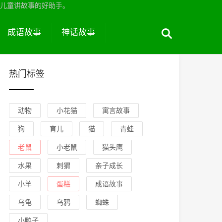
儿童讲故事的好助手。
成语故事
神话故事
热门标签
动物
小花猫
寓言故事
狗
育儿
猫
青蛙
老鼠
小老鼠
猫头鹰
水果
刺猬
亲子成长
小羊
蛋糕
成语故事
乌龟
乌鸦
蜘蛛
小鸭子