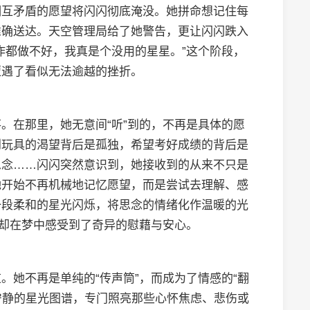
相互矛盾的愿望将闪闪彻底淹没。她拼命想记住每
准确送达。天空管理局给了她警告，更让闪闪跌入
作都做不好，我真是个没用的星星。”这个阶段，
遭遇了看似无法逾越的挫折。
。在那里，她无意间“听”到的，不再是具体的愿
到玩具的渴望背后是孤独，希望考好成绩的背后是
思念……闪闪突然意识到，她接收到的从来不只是
她开始不再机械地记忆愿望，而是尝试去理解、感
一段柔和的星光闪烁，将思念的情绪化作温暖的光
子却在梦中感受到了奇异的慰藉与安心。
。她不再是单纯的“传声筒”，而成为了情感的“翻
成宁静的星光图谱，专门照亮那些心怀焦虑、悲伤或