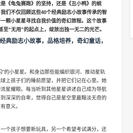
论是《龟兔赛跑》的坚持，还是《丑小鸭》的蜕
，我们不仅回顾这些
40个经典励志小故事
传承的智
于一颗小星星寻找自我价值的奇幻旅程。这个故事
甚至“无用”的起点上，绽放出独一无二的光芒。
经典励志小故事，品格培养，奇幻童话，
闪”的小星星。和身边那些能编织银河、推动星轨
地球上孩子们的睡前愿望，并把它们记在心里。她
的流星耀眼。每当听到其他星星讲述自己成为导航
感到深深的自卑，觉得自己是星空里最黯淡无奇的
真有意义。
。一个孩子想要新玩具，另一个希望考试满分，还