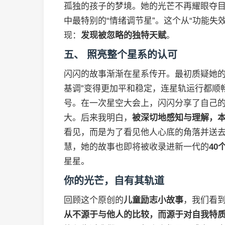
孤独的孩子的梦境。她的光芒不再耀眼夺
中最特别的“情绪调节星”。这个从“功能失
现：
发现被忽略的独特天赋
。
五、 照亮整个星系的认可
闪闪的故事渐渐在星系传开。最初质疑她的
基调”变得更加平和稳定，连星轨运行都顺
号。在一次星空大会上，闪闪分享了自己的
大。后来我明白，
被深切地感知与理解，
看见，而是为了看见他人心底的角落并送去
慧，她的故事也即将被收录进新一代的
40
星星。
你的光芒，自有其轨道
回顾这个原创的
儿童励志小故事
，我们看
从不源于与他人的比较，而源于对自我特