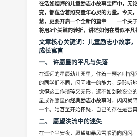
在浩如烟海的
儿童励志小故事
宝库中，无
变，都蕴含着照亮童年心灵的力量。今天
慧，更要开启一个全新的篇章——一个关
将用3个关键的转折，讲述如何在看似平凡
文章核心关键词：儿童励志小故事，
成长寓言
一、 许愿星的平凡与失落
在遥远的星辰幼儿园里，住着一颗名叫“闪
的同学们不同，闪闪唯一的能力，是聆听
觉得这工作琐碎又无形，远不如划破夜空
星或许愿星的
经典励志小故事
时，闪闪就
一个。她甚至开始怀疑，自己的存在是否
二、 愿望洪流中的迷失
在一个平安夜，愿望如暴风雪般涌向闪闪