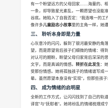
有一个盼望远方的父母回家……海量的、
一条，却导致星光紊乱，一颗愿望也没能
谷底。她陷入了自我否定：“我连唯一的工
像许多
儿童励志小故事
里的主角一样，她
三、 聆听本身即是力量
心灰意冷的闪闪，躲到了银河最安静的角落
望，而是愿望背后孩子们细微的情绪：得
对认可的期盼，盼望父母归家背后深深的
文字，而是真诚的情感。
转折在此发生
：
受那份情感。她将孤独孩子的情绪谱写成
晕。虽然愿望本身没有“实现”，但那些孩
四、 成为情绪的启明星
全新的工作方式，让闪闪找到了自己的轨道
译官”与“抚慰者”。她将纷乱的情绪梳理