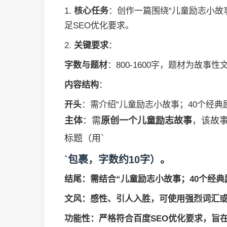
1.
核心任务
：创作一篇围绕“儿童励志小故事
足SEO优化要求。
2.
关键要求
：
字数与题材
：800-1600字，题材为故
内容结构
：
开头
：需介绍“儿童励志小故事；40个经
主体
：需
原创一个儿童励志故事
，该故事
标题（用`
`包裹，字数约10字）。
结尾
：需结合“儿童励志小故事；40个经
文风
：感性、引人入胜，可使用强烈词汇
功能性
：严格符合百度SEO优化要求，旨