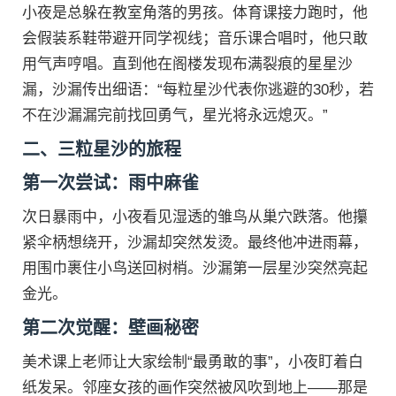
小夜是总躲在教室角落的男孩。体育课接力跑时，他
会假装系鞋带避开同学视线；音乐课合唱时，他只敢
用气声哼唱。直到他在阁楼发现布满裂痕的星星沙
漏，沙漏传出细语：“每粒星沙代表你逃避的30秒，若
不在沙漏漏完前找回勇气，星光将永远熄灭。”
二、三粒星沙的旅程
第一次尝试：雨中麻雀
次日暴雨中，小夜看见湿透的雏鸟从巢穴跌落。他攥
紧伞柄想绕开，沙漏却突然发烫。最终他冲进雨幕，
用围巾裹住小鸟送回树梢。沙漏第一层星沙突然亮起
金光。
第二次觉醒：壁画秘密
美术课上老师让大家绘制“最勇敢的事”，小夜盯着白
纸发呆。邻座女孩的画作突然被风吹到地上——那是