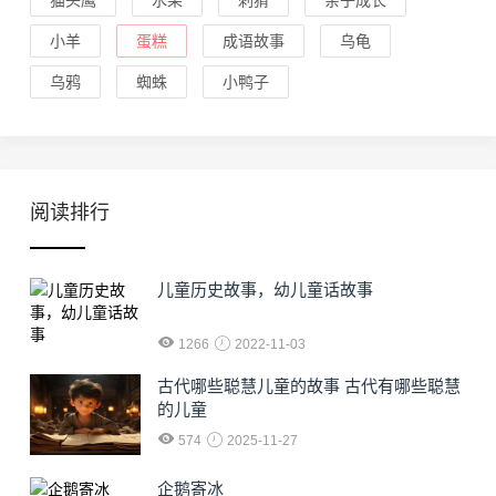
猫头鹰
水果
刺猬
亲子成长
小羊
蛋糕
成语故事
乌龟
乌鸦
蜘蛛
小鸭子
阅读排行
儿童历史故事，幼儿童话故事
1266
2022-11-03
古代哪些聪慧儿童的故事 古代有哪些聪慧
的儿童
574
2025-11-27
企鹅寄冰