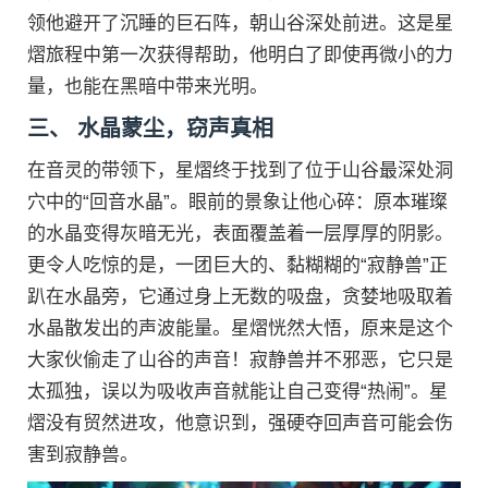
领他避开了沉睡的巨石阵，朝山谷深处前进。这是星
熠旅程中第一次获得帮助，他明白了即使再微小的力
量，也能在黑暗中带来光明。
三、 水晶蒙尘，窃声真相
在音灵的带领下，星熠终于找到了位于山谷最深处洞
穴中的“回音水晶”。眼前的景象让他心碎：原本璀璨
的水晶变得灰暗无光，表面覆盖着一层厚厚的阴影。
更令人吃惊的是，一团巨大的、黏糊糊的“寂静兽”正
趴在水晶旁，它通过身上无数的吸盘，贪婪地吸取着
水晶散发出的声波能量。星熠恍然大悟，原来是这个
大家伙偷走了山谷的声音！寂静兽并不邪恶，它只是
太孤独，误以为吸收声音就能让自己变得“热闹”。星
熠没有贸然进攻，他意识到，强硬夺回声音可能会伤
害到寂静兽。