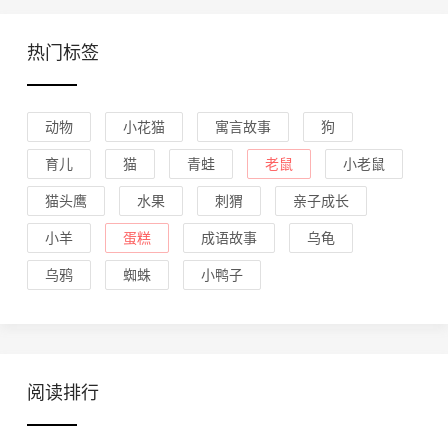
热门标签
动物
小花猫
寓言故事
狗
育儿
猫
青蛙
老鼠
小老鼠
猫头鹰
水果
刺猬
亲子成长
小羊
蛋糕
成语故事
乌龟
乌鸦
蜘蛛
小鸭子
阅读排行