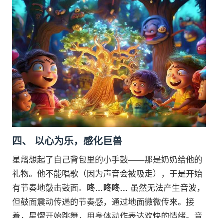
四、 以心为乐，感化巨兽
星熠想起了自己背包里的小手鼓——那是奶奶给他的
礼物。他不能唱歌（因为声音会被吸走），于是开始
有节奏地敲击鼓面。
咚…咚咚…
虽然无法产生音波，
但鼓面震动传递的节奏感，通过地面微微传来。接
着，星熠开始跳舞，用身体动作表达欢快的情绪。音