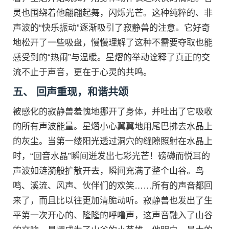
灵也围绕着他翩翩起舞，闪烁光芒。这种纯粹的、非
声波的“快乐振动”逐渐吸引了寂静兽的注意。它好奇
地松开了一些吸盘，慢慢理解了这种不需要夺取也能
感受到的“热闹”与温暖。星熠的举动诠释了真正的交
流不止于声音，更在于心灵的共鸣。
五、 回声重现，和谐共颂
被感化的寂静兽羞愧地挪开了身体，并吐出了它吸收
的所有声波能量。星熠小心翼翼地用尾巴拂去水晶上
的灰尘。当第一缕阳光透过洞穴的缝隙照射在水晶上
时，“回音水晶”瞬间迸发出七彩光芒！磅礴而悦耳的
声波如涟漪般扩散开去，瞬间充满了整个山谷。鸟
鸣、溪流、风声、伙伴们的欢笑……所有的声音都回
来了，而且比以往更加清脆动听。寂静兽也发出了生
平第一次开心的、隆隆的呼噜声，这声音融入了山谷