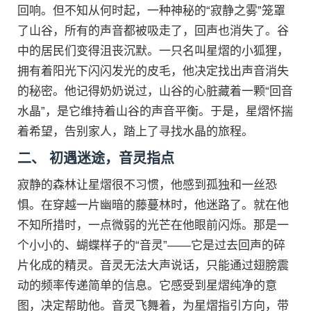
回响。但不知从何时起，一种神秘的“寂静之雾”笼罩
了山谷，所有的声音都被吸走了，回声也消失了。谷
中的居民们变得沮丧沉默。一只名叫星熠的小狐狸，
拥有着阳光下闪闪发光的皮毛，他决定找出声音消失
的秘密。他记得奶奶说过，山谷的心脏藏着一颗“回音
水晶”，是它维持着山谷的声音平衡。于是，星熠怀揣
着希望，告别家人，踏上了寻找水晶的旅程。
二、 初遇迷途，音灵指点
寂静的森林让星熠很不习惯，他感到孤独和一丝恐
惧。在穿越一片幽暗的藤蔓林时，他迷路了。就在他
不知所措时，一点微弱的光芒在他眼前闪烁。那是一
个小小的、蝴蝶样子的“音灵”——它是过去回声的碎
片化成的精灵。音灵无法大声说话，只能通过翅膀震
动的频率传递简单的信息。它感受到星熠纯净的意
图，决定帮助他。音灵飞舞着，为星熠指引方向，带