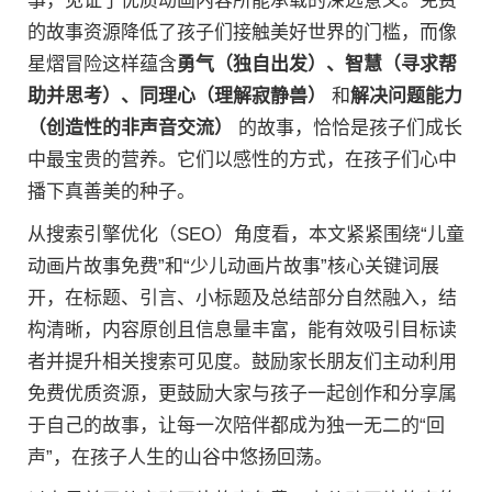
事，见证了优质动画内容所能承载的深远意义。免费
的故事资源降低了孩子们接触美好世界的门槛，而像
星熠冒险这样蕴含
勇气（独自出发）、智慧（寻求帮
助并思考）、同理心（理解寂静兽）
和
解决问题能力
（创造性的非声音交流）
的故事，恰恰是孩子们成长
中最宝贵的营养。它们以感性的方式，在孩子们心中
播下真善美的种子。
从搜索引擎优化（SEO）角度看，本文紧紧围绕“儿童
动画片故事免费”和“少儿动画片故事”核心关键词展
开，在标题、引言、小标题及总结部分自然融入，结
构清晰，内容原创且信息量丰富，能有效吸引目标读
者并提升相关搜索可见度。鼓励家长朋友们主动利用
免费优质资源，更鼓励大家与孩子一起创作和分享属
于自己的故事，让每一次陪伴都成为独一无二的“回
声”，在孩子人生的山谷中悠扬回荡。