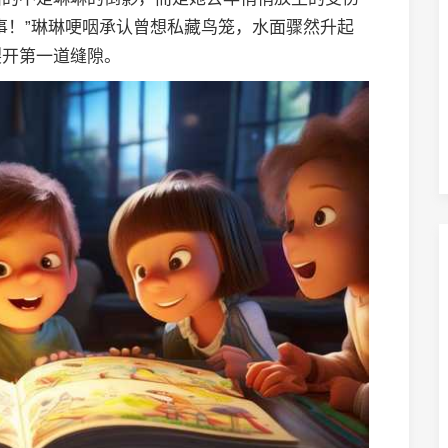
事！”琳琳哽咽承认曾想私藏鸟笼，水面骤然升起
裂开第一道缝隙。