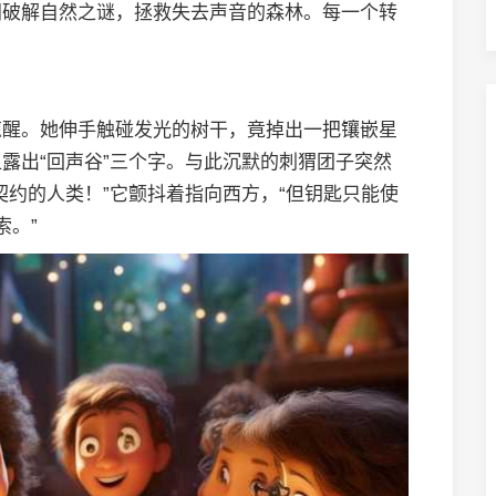
间破解自然之谜，拯救失去声音的森林。每一个转
惊醒。她伸手触碰发光的树干，竟掉出一把镶嵌星
露出“回声谷”三个字。与此沉默的刺猬团子突然
契约的人类！”它颤抖着指向西方，“但钥匙只能使
索。”