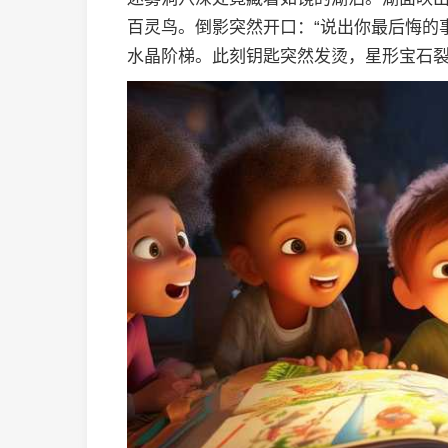
百灵鸟。倒影突然开口：“说出你最后悔的
水晶阶梯。此刻钥匙突然发烫，星形宝石