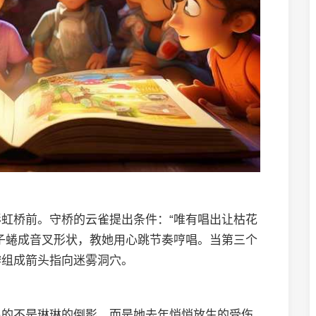
虹桥前。守桥的云雀提出条件：“唯有唱出让枯花
子蜷成音叉形状，教她用心跳节奏哼唱。当第三个
瓣组成箭头指向迷雾洞穴。
出的不是琳琳的倒影，而是她去年悄悄放生的受伤