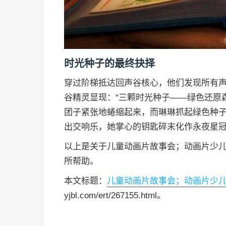
时光种子的最终抉择
穿过阶梯抵达回声谷核心，他们发现所有
谷精灵显现：“三颗时光种子——绿色还原
团子紧张地蜷缩起来，而琳琳抓起绿色种
出交响乐，她掌心的钥匙碎末化作永夜星
以上是关于儿童动画片故事会；动画片少
所帮助。
本文标题：
儿童动画片故事会；动画片少
yjbl.com/ert/267155.html。