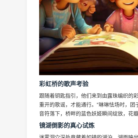
彩虹桥的歌声考验
跟随着钥匙指引，他们来到由露珠编织的彩
重开的歌谣，才能通行。”琳琳怯场时，团
音符落下，桥畔的蓝色妖姬瞬间绽放，花
镜湖倒影的真心试炼
迷雾洞穴深处竟藏着如镜的湖泊。湖面映