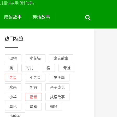
儿童讲故事的好助手。
成语故事
神话故事
热门标签
动物
小花猫
寓言故事
狗
育儿
猫
青蛙
老鼠
小老鼠
猫头鹰
水果
刺猬
亲子成长
小羊
蛋糕
成语故事
乌龟
乌鸦
蜘蛛
小鸭子