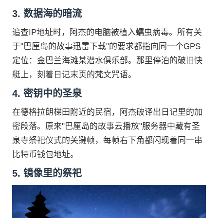
3. 数据海的暗流
追查IP地址时，阿杰的电脑被植入蠕虫病毒。所有关
于"巴厘岛的故事迅雷下载"的要求都指向同一个GPS
定位：金巴兰海滩某潜水俱乐部。那里停泊的破旧快
艇上，刻着日记末页的梵文咒语。
4. 密钥中的圣泉
在德格拉朗梯田附近的民宿，阿杰破译出日记里的加
密段落。原来"巴厘岛的故事云播放"服务器中藏有圣
泉寺祭祀仪式的关键帧，每帧右下角都闪现着同一串
比特币钱包地址。
5. 镜像里的祭祀