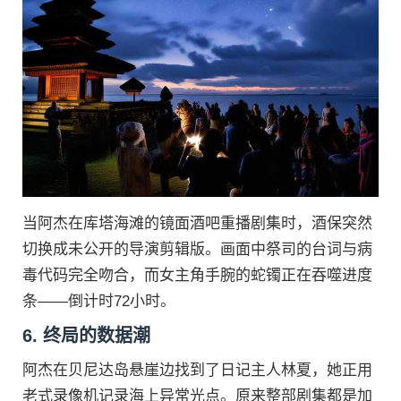
当阿杰在库塔海滩的镜面酒吧重播剧集时，酒保突然
切换成未公开的导演剪辑版。画面中祭司的台词与病
毒代码完全吻合，而女主角手腕的蛇镯正在吞噬进度
条——倒计时72小时。
6. 终局的数据潮
阿杰在贝尼达岛悬崖边找到了日记主人林夏，她正用
老式录像机记录海上异常光点。原来整部剧集都是加