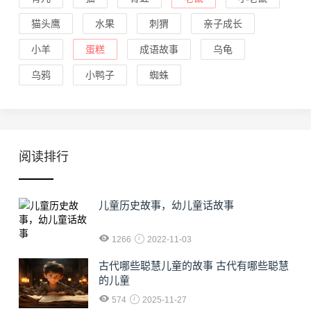
猫头鹰
水果
刺猬
亲子成长
小羊
蛋糕
成语故事
乌龟
乌鸦
小鸭子
蜘蛛
阅读排行
儿童历史故事，幼儿童话故事
1266
2022-11-03
古代哪些聪慧儿童的故事 古代有哪些聪慧
的儿童
574
2025-11-27