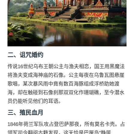
二、诅咒婚约
传说16世纪乌布王朝公主与渔夫相恋，国王用黑魔法
将渔夫变成海神庙的石像。公主每夜在乌鲁瓦图悬崖
歌唱，某次暴风雨中竟有数百海豚组成浮桥助她渡
海，却在触碰到石像刹那双双化作珊瑚礁，至今潜水
员仍能听见他们的耳语。
三、殖民血月
1846年荷兰军队攻占登巴萨那夜，所有莫名卡壳。占
领军司令翻阅古籍发现，这天恰是巴厘岛"静居