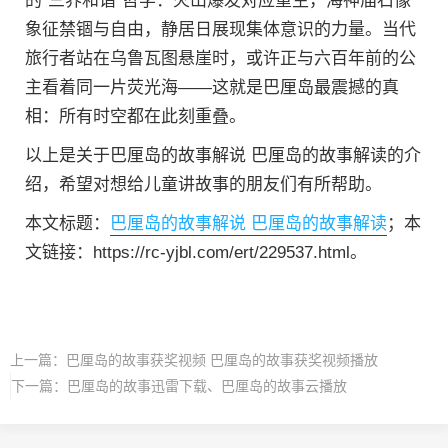
的"三界和谐"哲学：火山爆发对应重生，海神庙石像
象征禁锢与自由，静居日展现集体意识的力量。当代
旅行者站在乌鲁瓦图悬崖时，或许正与六百年前的公
主看着同一片荧光海——这就是巴厘岛最震撼的真
相：所有时空都在此刻重叠。
以上是关于巴厘岛的故事解说 巴厘岛的故事解读的介
绍，希望对想给儿童讲故事的朋友们有所帮助。
本文标题：
巴厘岛的故事解说 巴厘岛的故事解读
；本
文链接：https://rc-yjbl.com/ert/229537.html。
上一篇：
巴厘岛的故事获奖视频 巴厘岛的故事获奖视频播放
下一篇：
巴厘岛的故事迅雷下载、巴厘岛的故事云播放