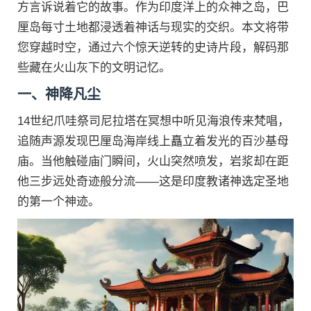
方言诉说着它的故事。作为印度洋上的众神之岛，巴
厘岛每寸土地都浸透着神话与现实的交织。本文将带
您穿越时空，通过六个惊天逆转的史诗片段，解码那
些藏在火山灰下的文明记忆。
一、神降凡尘
14世纪爪哇祭司尼拉塔在冥想中听见海浪传来梵唱，
追随声源发现巴厘岛海岸线上矗立着发光的百沙基母
庙。当他触碰庙门瞬间，火山突然喷发，岩浆却在距
他三步远处奇迹般分流——这是印度教诸神选定圣地
的第一个神迹。