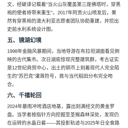
文，经破译记载着"当火山灰覆盖第三座佛塔时，穿黑
袍的使者将带来重生"。2017年阿贡火山喷发后，果
然有穿黑袍的澳大利亚志愿者团队协助重建，并挖出
史前水利系统设计图。
五、镜湖幻境
1998年金融风暴期间，当地导游在布拉坦湖面看见倒
映的古代集市。次日湖底惊现完整建筑群，考古证实
是12世纪商贸中心，出土的铜币上刻着现代人完全陌
生的"苏巴克"灌溉符号，竟与当代稻田分布完全吻
合。
六、千禧轮回
2024年暴雨冲垮酒店地基，露出刻满经文的黄金罗
盘。当学者按指针方向挖掘至圣猴森林深处，发现仍
在运转的水晶日晷——其投影轨迹与2025年日全食路