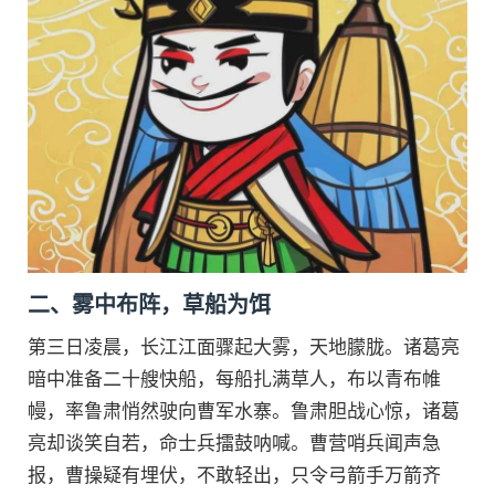
二、雾中布阵，草船为饵
第三日凌晨，长江江面骤起大雾，天地朦胧。诸葛亮
暗中准备二十艘快船，每船扎满草人，布以青布帷
幔，率鲁肃悄然驶向曹军水寨。鲁肃胆战心惊，诸葛
亮却谈笑自若，命士兵擂鼓呐喊。曹营哨兵闻声急
报，曹操疑有埋伏，不敢轻出，只令弓箭手万箭齐