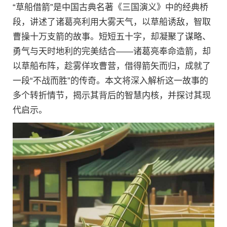
“草船借箭”是中国古典名著《三国演义》中的经典桥
段，讲述了诸葛亮利用大雾天气，以草船诱敌，智取
曹操十万支箭的故事。短短五十字，却凝聚了谋略、
勇气与天时地利的完美结合——诸葛亮奉命造箭，却
以草船布阵，趁雾佯攻曹营，借得箭矢而归，成就了
一段“不战而胜”的传奇。本文将深入解析这一故事的
多个转折情节，揭示其背后的智慧内核，并探讨其现
代启示。