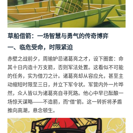
草船借箭：一场智慧与勇气的传奇博弈
一、临危受命，时限紧迫
赤壁之战前夕，周瑜妒忌诸葛亮之才，设下圈套：命
其十日内造十万支箭，否则军法处置。这看似不可能
的任务，实为借刀之计。诸葛亮却从容应允，甚至主
动缩短时限至三日，并立下军令状。军营内外一片哗
然，众人皆以为诸葛亮自寻死路。他心中早已酝酿一
场惊天谋略——不造箭，而“借”箭。这一转折将矛盾
推向高潮，悬念顿生。