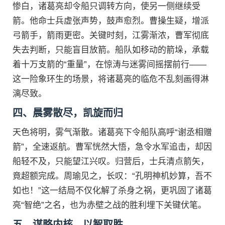
惨白，诸葛亮却令船只调转方向，使另一侧继续受
箭。他命士兵虚张声势，鼓声愈烈。曹操生疑，增派
弓箭手，箭雨更密。关键时刻，江雾渐浓，曹军彻底
失去判断，只能盲目放箭。船队如移动的箭垛，承载
着十万支箭的“重量”，在惊涛与迷雾间摇摆前行——
这一险象环生的场景，将诸葛亮的临危不乱刻画得淋
漓尽致。
四、晨雾散尽，凯旋而归
天色将明，雾气渐散。诸葛亮下令船队高呼“谢丞相赠
箭”，全速返航。曹军恍然大悟，急令水军追击，却因
船轻不及，只能望江兴叹。归营后，士兵清点箭矢，
竟超额完成。周瑜见之，长叹：“孔明神机妙算，吾不
如也！”这一结局不仅化解了杀身之祸，更巩固了诸葛
亮“智绝”之名，也为赤壁之战的胜利埋下关键伏笔。
五、谋略内核，以智取胜