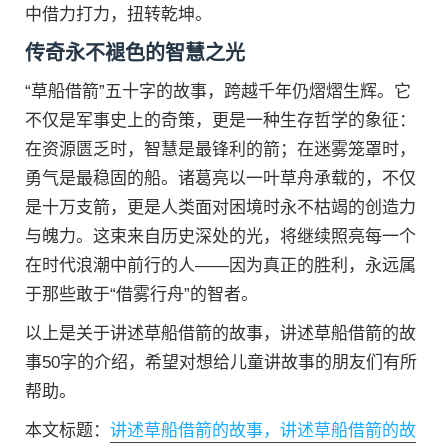
中借力打力，扭转乾坤。
传奇永不褪色的智慧之光
“草船借箭”五十字的故事，跨越千年仍熠熠生辉。它
不仅是军事史上的奇策，更是一种生存哲学的象征：
在资源匮乏时，智慧是最锋利的箭；在迷雾笼罩时，
勇气是最稳固的船。诸葛亮以一叶草舟承载的，不仅
是十万支箭，更是人类面对困境时永不枯竭的创造力
与魄力。这束来自历史深处的光，将继续照亮每一个
在时代浪潮中前行的人——因为真正的胜利，永远属
于那些敢于“借雾行舟”的智者。
以上是关于讲述草船借箭的故事，讲述草船借箭的故
事50字的介绍，希望对想给儿童讲故事的朋友们有所
帮助。
本文标题：
讲述草船借箭的故事，讲述草船借箭的故