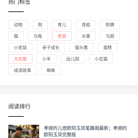
热门标签
动物
狗
育儿
青蛙
刺猬
猫
乌龟
老鼠
水果
乌鸦
小老鼠
亲子成长
猫头鹰
蛋糕
大灰狼
小羊
幼儿园
小花猫
成语故事
蜘蛛
阅读排行
孝顺的儿熄欧阳玉凤笔趣阁最新；孝顺的
欧阳玉凤完整版