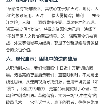
“草船借箭”绝非侥幸，其核心在于对“天时、地利、人
和”的极致运用。天时——借大雾掩踪；地利——凭长
江之险；人和——洞悉曹操多疑、周瑜妒才的心理。
诸葛亮以“借”代“造”，将敌之资源化为己用，演绎了
“不战而屈人之兵”的至高境界。这一谋略至今仍被商
战、外交等领域奉为经典，彰显了创新思维与资源整
合的永恒价值。
六、现代启示：困境中的逆向破局
从职场到人生，我们常面临“十日造十万箭”般的困
局。诸葛亮的智慧启示我们：直面限制时，不妨跳出
线性思维，从逆向视角寻找资源；善用环境变量（如
“雾”），化阻力为助力；更需沉着洞察对手心理，在
风险中创造机遇。草船借箭，实为一场“无中生有”的
破局艺术——它告诉世人，真正的强者，往往在绝境