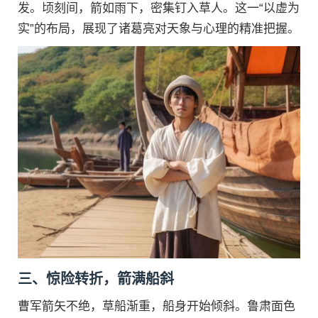
发。顷刻间，箭如雨下，密集钉入草人。这一“以虚为
实”的布局，展现了诸葛亮对天象与心理的精准把握。
三、惊险转折，箭满船斜
曹军箭矢不绝，草船渐重，船身开始倾斜。鲁肃面色