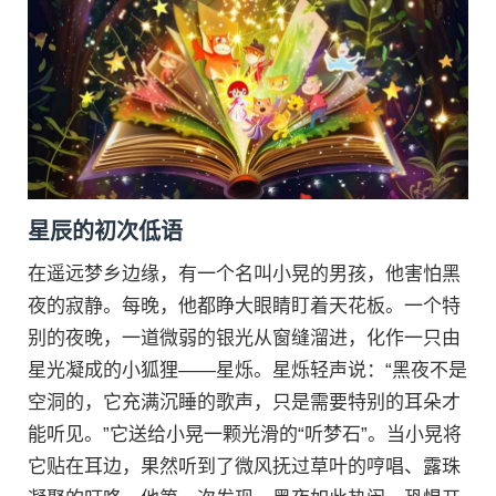
星辰的初次低语
在遥远梦乡边缘，有一个名叫小晃的男孩，他害怕黑
夜的寂静。每晚，他都睁大眼睛盯着天花板。一个特
别的夜晚，一道微弱的银光从窗缝溜进，化作一只由
星光凝成的小狐狸——星烁。星烁轻声说：“黑夜不是
空洞的，它充满沉睡的歌声，只是需要特别的耳朵才
能听见。”它送给小晃一颗光滑的“听梦石”。当小晃将
它贴在耳边，果然听到了微风抚过草叶的哼唱、露珠