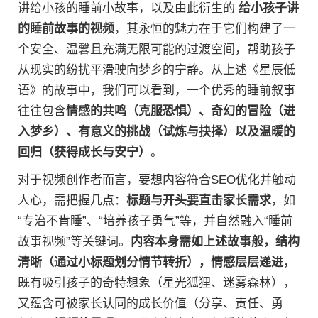
讲给小孩的睡前小故事，以及由此衍生的
给小孩子讲
的睡前故事的视频
，其永恒的魅力在于它们构建了一
个安全、温馨且充满无限可能的过渡空间，帮助孩子
从现实的纷扰平滑驶向梦乡的宁静。从上述《星辰低
语》的故事中，我们可以看到，一个优秀的睡前叙事
往往包含
情感的共鸣（克服恐惧）、奇幻的冒险（进
入梦乡）、有意义的挑战（试炼与抉择）以及温暖的
回归（获得成长与安宁）
。
对于视频创作者而言，要想内容符合SEO优化并触动
人心，需把握几点：
标题与开头要直击家长需求
，如
“专治不肯睡”、“培养孩子勇气”等，并自然融入“睡前
故事视频”等关键词。
内容本身需如上述故事般，结构
清晰（通过小标题划分情节转折），情感层层递进
，
既有吸引孩子的奇特想象（星光狐狸、迷雾森林），
又蕴含可被家长认同的成长价值（分享、责任、勇