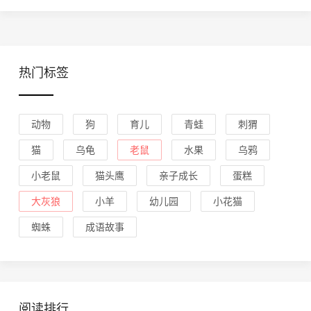
热门标签
动物
狗
育儿
青蛙
刺猬
猫
乌龟
老鼠
水果
乌鸦
小老鼠
猫头鹰
亲子成长
蛋糕
大灰狼
小羊
幼儿园
小花猫
蜘蛛
成语故事
阅读排行