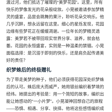
渡过河，他们抵达了璀璨的“美梦花园”。这里，所有
快乐的梦像发光的花朵般绽放。小晃被邀请参加梦精
灵的盛宴，品尝会跳舞的果汁，聆听花朵交响乐。他
几乎沉醉，想永远留在这里。细心的星烁发现，花园
边缘有些梦花正在缓缓凋谢。一位年长的梦精灵透
露：美梦若不被带回现实世界分享、滋养，就会枯
萎。花园的永恒盛宴，实则是一种温柔的禁锢。小晃
面临选择：是沉溺于即刻的快乐，还是肩负起传递美
好的责任？
织梦蛛后的终极赠礼
为了带走美梦的种子，他们必须获得花园深处织梦蛛
后的认可。蛛后庞大而威严，她用银丝编织着梦境的
经纬。她提出的考验是：用一个简短的故事，编织出
能让她感动的“一小片梦”。小晃凝神回想自己的旅程
——恐惧、相遇、分享、抉择。他将这些感悟编织成