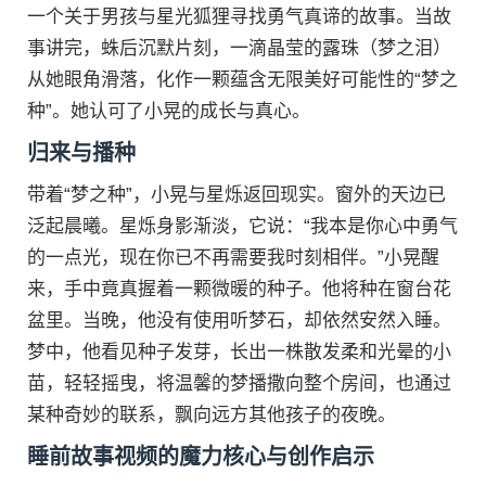
一个关于男孩与星光狐狸寻找勇气真谛的故事。当故
事讲完，蛛后沉默片刻，一滴晶莹的露珠（梦之泪）
从她眼角滑落，化作一颗蕴含无限美好可能性的“梦之
种”。她认可了小晃的成长与真心。
归来与播种
带着“梦之种”，小晃与星烁返回现实。窗外的天边已
泛起晨曦。星烁身影渐淡，它说：“我本是你心中勇气
的一点光，现在你已不再需要我时刻相伴。”小晃醒
来，手中竟真握着一颗微暖的种子。他将种在窗台花
盆里。当晚，他没有使用听梦石，却依然安然入睡。
梦中，他看见种子发芽，长出一株散发柔和光晕的小
苗，轻轻摇曳，将温馨的梦播撒向整个房间，也通过
某种奇妙的联系，飘向远方其他孩子的夜晚。
睡前故事视频的魔力核心与创作启示