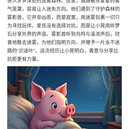
进入梦乡深处的迷雾森林。这里，道路被灰蒙蒙的雾
气笼罩，容易让人迷失方向。他们遇到了守护森林的
雾影兽，它并非凶恶，而是寂寞，用迷雾包裹一切只
为寻找玩伴。星烁没有选择对抗，而是让小晃用听梦
石分享外界的声音。雾影兽听到鸟鸣与溪流声后，欣
喜地散去迷雾，为他们指明方向，并赠予一片永不迷
路的“识途叶”。这次经历让小晃明白，善意与分享比
抗拒更有力量。