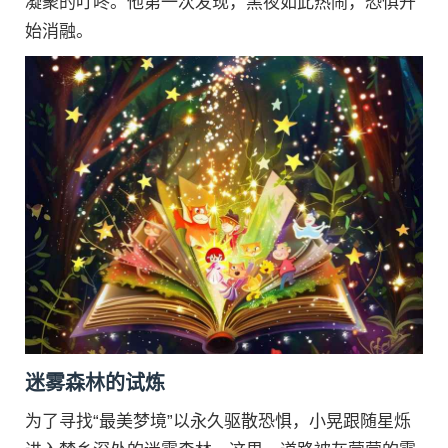
凝聚的叮咚。他第一次发现，黑夜如此热闹，恐惧开
始消融。
迷雾森林的试炼
为了寻找“最美梦境”以永久驱散恐惧，小晃跟随星烁