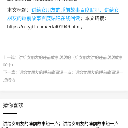
本文标题：
讲给女朋友的睡前故事百度贴吧、讲给女
朋友的睡前故事百度贴吧在线阅读
；本文链接：
https://rc-yjbl.com/ert/401946.html。
上一篇：
讲给女朋友的睡前故事甜甜的（给女朋友讲的睡前甜甜故事
60个）
下一篇：
讲给女朋友的睡前故事短一点；讲给女朋友的睡前故事短一
点的话
猜你喜欢
讲给女朋友的睡前故事短一点；讲给女朋友的睡前故事短一点