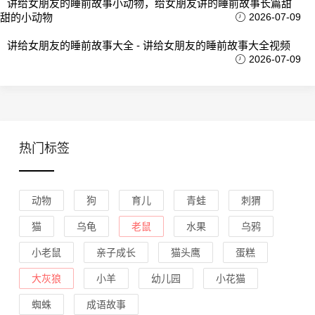
讲给女朋友的睡前故事小动物，给女朋友讲的睡前故事长篇甜
甜的小动物
2026-07-09
讲给女朋友的睡前故事大全 - 讲给女朋友的睡前故事大全视频
2026-07-09
热门标签
动物
狗
育儿
青蛙
刺猬
猫
乌龟
老鼠
水果
乌鸦
小老鼠
亲子成长
猫头鹰
蛋糕
大灰狼
小羊
幼儿园
小花猫
蜘蛛
成语故事