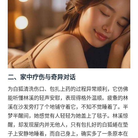
二、家中疗伤与奇异对话
为白狐清洗伤口、包扎上药的过程异常顺利，它仿佛
能听懂林溪的轻声安慰，表现得格外温顺。疲惫的林
溪在沙发旁打了个地铺守着它，不知不觉睡着了。半
梦半醒间，她感觉有人轻轻为她盖上了毯子。林溪惊
醒，却发现屋内并无他人，只有包扎好的白狐蜷在垫
子上安静地睡着，而自己身上，确实多了一条原本在