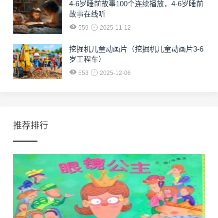
4-6岁睡前故事100个连续播放，4-6岁睡前
故事在线听
559
2025-11-12
挖掘机儿童动画片（挖掘机儿童动画片3-6
岁工程车）
553
2025-12-06
推荐排行