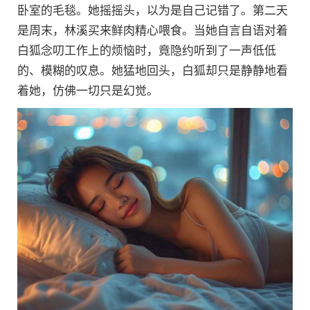
卧室的毛毯。她摇摇头，以为是自己记错了。第二天
是周末，林溪买来鲜肉精心喂食。当她自言自语对着
白狐念叨工作上的烦恼时，竟隐约听到了一声低低
的、模糊的叹息。她猛地回头，白狐却只是静静地看
着她，仿佛一切只是幻觉。