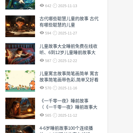
642
2025-11-13
古代哪些聪慧儿童的故事 古代
有哪些聪慧的儿童
594
2025-11-27
儿童故事大全睡前免费在线收
听、6到12岁儿童睡前故事大
全免费收听
587
2025-12-22
儿童寓言故事简笔画简单 寓言
故事简笔画带色彩,简单又好看
570
2025-11-16
《一千零一夜》睡前故事
（《一千零一夜》睡前故事大
全）
565
2025-11-12
4-6岁睡前故事100个连续播