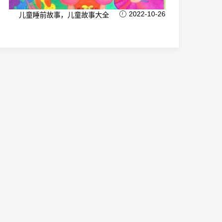
2022-10-26
儿童睡前故事，儿童故事大全