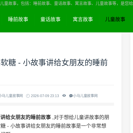
儿童故事，包括：睡前故事、童话故事、寓言故事、儿童故事等，是您给
睡前故事
童话故事
寓言故事
儿童故事
软糖 - 小故事讲给女朋友的睡前
小马儿童故事网
2026-07-09 23:13
小马儿童故事网
事讲给女朋友的睡前故事
,对于想给儿童讲故事的朋
糖 - 小故事讲给女朋友的睡前故事是一个非常想