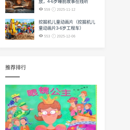
放，4-6岁睡前故事在线听
559
2025-11-12
挖掘机儿童动画片（挖掘机儿
童动画片3-6岁工程车）
553
2025-12-06
推荐排行