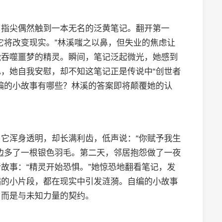
，指尖偶然触到一本无名的泛黄笔记。翻开第一
它将改变现实。”林溪嗤之以鼻，但失业的焦虑让
能吞噬噩梦的精灵。瞬间，笔记泛起微光，她感到
，她自我安慰，却不知这笔记正是传说中“创世者
编的小故事有哪些？林溪的答案即将颠覆她的认
它浑身透明，却长满利齿，低声说：“你赋予我生
边多了一根银色羽毛。第二天，邻居抱怨做了一夜
故事：“精灵开始恐惧。”她惊恐地翻看笔记，发
编的小片段，都在现实中引发涟漪。自编的小故事
，而是与未知力量的契约。