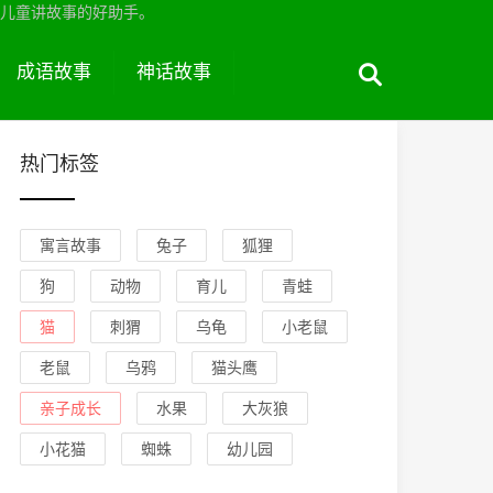
儿童讲故事的好助手。
成语故事
神话故事
热门标签
寓言故事
兔子
狐狸
狗
动物
育儿
青蛙
猫
刺猬
乌龟
小老鼠
老鼠
乌鸦
猫头鹰
亲子成长
水果
大灰狼
小花猫
蜘蛛
幼儿园