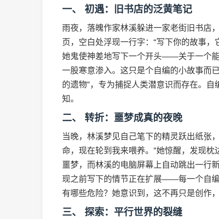
一、 初遇：旧书店的泛黄笔记
雨夜，落魄作家林溪躲进一家老街旧书店
页，空白处浮现一行字：“写下你的故事，
她鬼使神差地写下一个开头——关于一个
一股寒意渗入。这只是个自编的小故事而已
的遗物”，专为捕捉人类潜意识而存在。自
知。
二、 转折：噩梦成真的夜晚
当晚，林溪梦见自己笔下的精灵跃出纸张，
命，现在轮到我来喂养。”她惊醒，发现枕
噩梦，而林溪的电脑屏幕上自动跳出一行新
现之前写下的情节正在扩展——每一个自
有哪些危险？她意识到，这不再只是创作
三、 探索：平行世界的裂缝