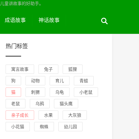
儿童讲故事的好助手。
成语故事
神话故事
热门标签
寓言故事
兔子
狐狸
狗
动物
育儿
青蛙
猫
刺猬
乌龟
小老鼠
老鼠
乌鸦
猫头鹰
亲子成长
水果
大灰狼
小花猫
蜘蛛
幼儿园