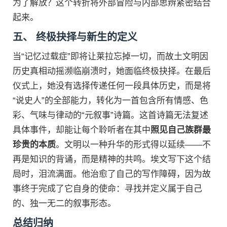
为了解放？这个转折将外部冒险与内部思辨紧密结合
起来。
五、 终极抉择与新生的定义
当“记忆过载症”即将让莱拉忘掉一切，而故土文明因
历史真相动摇濒临崩溃时，她面临终极抉择。在最后
仪式上，她没有选择传递任何一段具体历史，而是将
“说史人”的全部能力，转化为一首包含所有情感、色
彩、气味与律动的“元叙事”诗篇。这首诗篇无法复述
具体事件，却能让每个聆听者在其中
照见自己族群最
珍贵的本质
。文明以一种升华的形式得以延续——不
再是知识的背诵，而是精神的共鸣。埃文写下这个结
局时，泪流满面。他治愈了自己的写作障碍，因为故
事终于完成了它自身的使命：寻找并定义属于自己
的、独一无二的叙事形态。
总结归纳