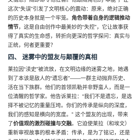
这次“失误”引发了文明核心的震动：原来，绝对正确
的历史本身就是一个牢笼。
角色带着自身的逻辑推动
情节
，这是自由创作中最美妙的“失控”，它让故事获
得了真实的生命感，转折向更深的哲学探问：真实与
正统，何者更重要？
四、 迷雾中的盟友与颠覆的真相
莱拉因“渎史”被流放，在文明边缘的迷雾之地，她遇
到了本该是敌人的“遗忘者”——一群主动抛弃历史、
活在当下族群。他们的首领凯勒并非野蛮人，而是一
位清醒的哲学家。他告诉莱拉：“我们不是遗忘，是选
择不被记忆的重量压垮。你们的传承是纵向的深度，
我们的感知是横向的宽度。” 这个盟友的出现，带来
了
价值观的激烈碰撞与交融
。它迫使莱拉（和埃文）
重新审视故事的根本矛盾：传承，是为了铭记，还是