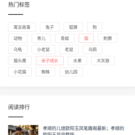
热门标签
寓言故事
兔子
狐狸
狗
动物
育儿
青蛙
猫
刺猬
乌龟
小老鼠
老鼠
乌鸦
猫头鹰
亲子成长
水果
大灰狼
小花猫
蜘蛛
幼儿园
阅读排行
孝顺的儿熄欧阳玉凤笔趣阁最新；孝顺的
欧阳玉凤完整版