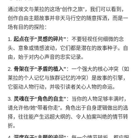
通过埃文与莱拉的这场“创作之旅”，我们可以看到，
创作自由主题故事并非天马行空的随意挥洒，而是一
场有目的的探险：
1.
起点在于“灵感的碎片”
：不要轻视任何细微的念
头、意象或情感波动，它们都是潜在的故事种子。自
由，始于对内心声音的忠实记录。
2.
骨架在于“矛盾的植入”
：一个强大的核心冲突（如
莱拉的个人记忆与族群记忆的冲突）是故事的引擎，
它驱动人物行动，并吸引读者关心人物的命运。
3.
灵魂在于“角色的自主”
：当你的人物足够丰满时，
请允许他/她“带着你走”。角色出于自身逻辑做出的选
择，往往能产生远超大纲的、令人拍案叫绝的情节转
折。
4.
深度在于“主题的追问”
：每一个情节转折，都应服