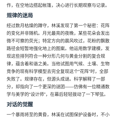
作，在空地边搭起帐篷，决心进行长期观察与记录。
规律的迷局
经过数月枯燥的蹲守，林溪发现了第一个秘密：花阵
的变化并非随机。月光最亮的夜晚，某些花朵会发出
微不可察的荧光；特定方向的晨风吹过，花粉的飘散
路径会短暂地强化地上的图案。他运用数学建模，发
现这些排列符合一种分形几何与黄金分割的复合规
律，蕴含着和谐之美。当他试图用气候、土壤、生物
竞争的现有科学模型去完全复现这个“花阵”时，全部
失败了。规律存在，但源头成谜。科学解释了一部
分，却指向了一个更深的谜团——仿佛有一位精通数
学与美学的“设计师”，在幕后轻轻拨动了一下琴弦。
对话的觉醒
一个暴雨将至的黄昏，林溪在试图保护设备时，不小