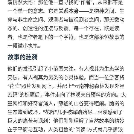
溪恍然大悟：那位他一直寻找的“作者”，从来都不是
一个单一的意志。它是
关系本身
——是物种之间、生
命与非生命之间、观测者与被观测者之间，那无数动
态的、创造性的连接与反馈。每一个存在，既是读
者，也是作者笔下的一个字符，也是这部永恒故事的
一段微小执笔。
故事的涟漪
他们的发现引起了小范围关注。有人视其为生态学的
突破，有人视其为另类的心灵体验。而当一位游客将
“花阵”照片发到网上，并配上“云南神秘森林发现外星
密码”的标题后，事件走向了林溪未曾预料的方向。大
量网红和好奇者涌入，静谧的山谷变得喧闹。脆弱的
生态遭到破坏，“花阵”几乎被踩踏殆尽。林溪感到了
巨大的痛苦与讽刺：他们刚刚理解了自然故事的精妙
在于平衡与互动，人类粗鲁的“阅读”方式就几乎撕毁