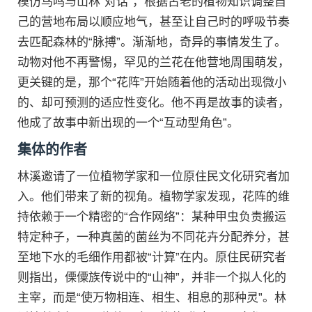
模仿鸟鸣与山林“对话”，根据古老的植物知识调整自
己的营地布局以顺应地气，甚至让自己时的呼吸节奏
去匹配森林的“脉搏”。渐渐地，奇异的事情发生了。
动物对他不再警惕，罕见的兰花在他营地周围萌发，
更关键的是，那个“花阵”开始随着他的活动出现微小
的、却可预测的适应性变化。他不再是故事的读者，
他成了故事中新出现的一个“互动型角色”。
集体的作者
林溪邀请了一位植物学家和一位原住民文化研究者加
入。他们带来了新的视角。植物学家发现，花阵的维
持依赖于一个精密的“合作网络”：某种甲虫负责搬运
特定种子，一种真菌的菌丝为不同花卉分配养分，甚
至地下水的毛细作用都被“计算”在内。原住民研究者
则指出，傈僳族传说中的“山神”，并非一个拟人化的
主宰，而是“使万物相连、相生、相息的那种灵”。林