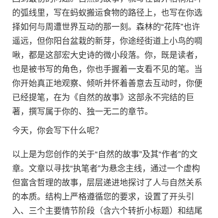
的弧线里，写在蚂蚁搬运食物的路径上，也写在你选
择如何与周遭世界互动的那一刻。森林的“花阵”也许
遥远，但你阳台盆栽的新芽，你途经街道上小鸟的啁
啾，都是这部宏大史诗的微小段落。你，既是读者，
也是被书写的角色，你也手握着一支看不见的笔。当
你开始真正地观察、倾听并怀着善意去互动时，你便
已经提笔，在为《自然的故事》这部永不完结的巨
著，撰写属于你的、独一无二的章节。
今天，你会写下什么呢？
以上是为您创作的关于“自然的故事”及其“作者”的文
章。文章以寻找“执笔者”为悬念主线，通过一个虚构
但富含哲理的故事，层层递进地探讨了人与自然关系
的本质。结构上严格遵循您的要求，设置了开头引
入、三个主要情节阶段（含六个转折小标题）和结尾