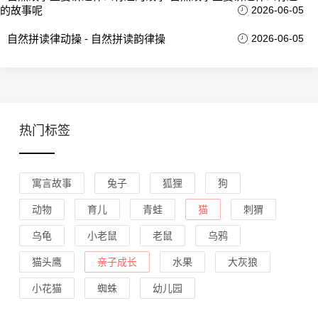
的故事呢
2026-06-05
自然拼读律动操 - 自然拼读韵律操
2026-06-05
热门标签
寓言故事
兔子
狐狸
狗
动物
育儿
青蛙
猫
刺猬
乌龟
小老鼠
老鼠
乌鸦
猫头鹰
亲子成长
水果
大灰狼
小花猫
蜘蛛
幼儿园