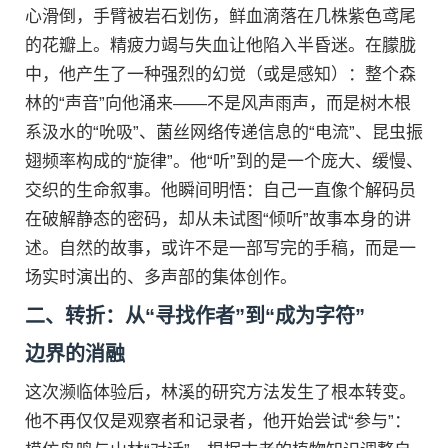
心滑倒，手臂被岩石划伤，鲜血滴落在几株紫色鸢尾
的花瓣上。精疲力竭与失血让他陷入半昏迷。在朦胧
中，他产生了一种强烈的幻觉（或是感知）：整个森
林的“声音”向他涌来——不是风声雨声，而是树木根
系汲水的“吮吸”、菌丝网络传递信息的“电流”、昆虫振
翅频率构成的“旋律”。他“听”到的是一个庞大、缓慢、
交织的生命叙事。他瞬间明悟：自己一直像个解码员
在破解静态的密码，却从未试图“倾听”故事本身的讲
述。自然的故事，或许不是一部写完的手稿，而是一
场实时演出的、多声部的集体创作。
二、转折：从“寻找作者”到“成为字符”
边界的消融
这次濒临体验后，林溪的研究方法发生了根本转变。
他不再仅仅是观察者和记录者，他开始尝试“参与”：