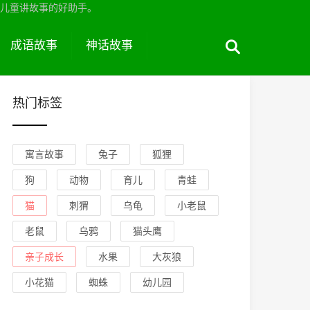
儿童讲故事的好助手。
成语故事
神话故事
热门标签
寓言故事
兔子
狐狸
狗
动物
育儿
青蛙
猫
刺猬
乌龟
小老鼠
老鼠
乌鸦
猫头鹰
亲子成长
水果
大灰狼
小花猫
蜘蛛
幼儿园