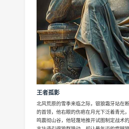
王者孤影
北风荒原的雪季来临之际，银狼霜牙站在
的首领，他右眼的伤疤在月光下泛着青光
鸣震彻山谷，他轻蔑地推开试图制定战术的
言壮语引得狼群躁动，却让最年迈的瘸腿