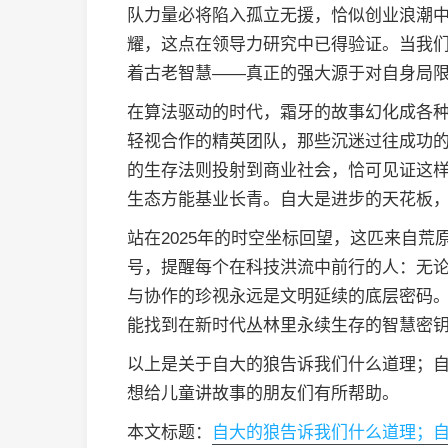
队力量必将陷入孤立无援，恰似创业浪潮
耀，这点在领导力研究中已得验证。当我
着古老智慧——真正的强大源于对自身局
在算法驱动的时代，霜牙的故事幻化成各
轻视合作的精英团队，那些沉迷过往成功
的生存法则投射到商业社会，恰可见证这
生态方能基业长青。自大是进步的天花板
站在2025年的时空坐标回望，这匹来自
号，提醒每个在科技洪流中前行的人：无
与协作的珍视永远是文明延续的底层密码
能找到在新时代丛林里永续生存的智慧密
以上是关于自大的狼告诉我们什么道理；
想给儿童讲故事的朋友们有所帮助。
本文标题：
自大的狼告诉我们什么道理；