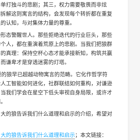
中单打独斗的悲剧；其三，权力需要敬畏而非炫
们拆解这则寓言的结构，会发现每个转折都在重复
限的认知，与对集体力量的尊重。
种形态警醒世人。那些拒绝迭代的行业巨头，那些
的个人，都在重演着荒原上的悲剧。当我们把狼群
样的真理：保持空杯心态才能承接新知，构筑共赢
，而谦卑才是穿透迷雾的灯塔。
荒原的狼早已超越动物寓言的范畴。它化作哲学符
论人工智能如何进化，社群联结如何重构，对谦逊
。当我们学会在星空下低头审视自身局限，或许才
钥。
自大的狼告诉我们什么道理和启示的介绍，希望对
自大的狼告诉我们什么道理和启示
；本文链接：