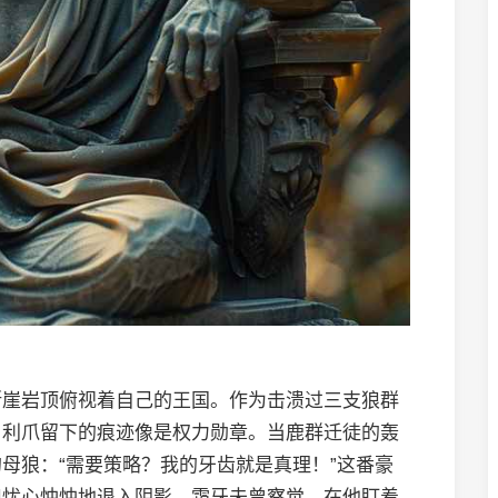
断崖岩顶俯视着自己的王国。作为击溃过三支狼群
，利爪留下的痕迹像是权力勋章。当鹿群迁徒的轰
母狼：“需要策略？我的牙齿就是真理！”这番豪
狼忧心忡忡地退入阴影。霜牙未曾察觉，在他盯着