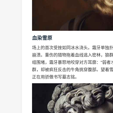
血染雪原
场上的首次受挫如同冰水浇头。霜牙单独
崩溃。重伤的猎物拖着血线逃入密林，狼
组围堵，霜牙暴怒地咬穿对方耳廓：“弱者
群，却被疯狂反击的牛角挑穿腹部。望着
正在用骄傲书写墓志铭。