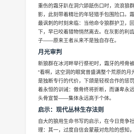
重伤的霜牙趴在洞穴舔舐伤口时，流浪狼
影，此刻带着精壮的年轻猎手包围险口。
最讽刺的时刻来临：当他命令狼群护卫，
下，早已咬着猎物悄然离去。在灰影的利
子——原来王者从来不是独自存在。
月光审判
新狼群在冰河畔举行祭祀时，霜牙的颅骨
“看啊，这空洞的眼窝曾盛满整个荒原的月
是独断专行的代价，下颌是轻视合作的惩
着永恒的训诫：傲骨终将折断，而谦卑永
头骨宣誓——集体永远高于个体。
启示：现代丛林生存法则
自大的狼用生命书写的启示，在今日竞争
理：其一，过度自信会蒙蔽对危险的感知