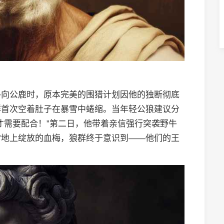
扑向公鹿时，原本完美的围猎计划因他的独断彻底
群首次空着肚子在暴雪中蜷缩。当年轻公狼建议分
才需要配合！”第二日，他带着亲信强行突袭野牛
雪地上绽放的血梅，狼群终于意识到——他们的王