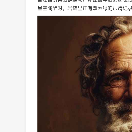
星空陶醉时，岩缝里正有双幽绿的眼睛记