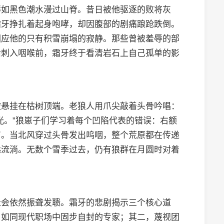
群如黑色潮水漫过山脊。昔日被他驱逐的败将灰
霜牙挣扎着起身咆哮，却因腹部的剧痛踉跄跌倒。
回应他的只有积雪崩塌的寂静。那些曾被羞辱的部
齿刺入咽喉前，霜牙终于看清岩石上自己孤单的影
被悬挂在枯树顶端。老狼人用爪尖敲着头骨吟唱：
光。”狼崽子们学习着每个凹陷代表的错误：右额
罚。当北风穿过头骨发出呜咽，整个荒原都在传递
远流淌。无数个雪季过去，仍有狼群在月圆时对着
社会依然振聋发聩。霜牙的悲剧揭示三个核心道
，如同现代职场中固步自封的专家；其二，蔑视团