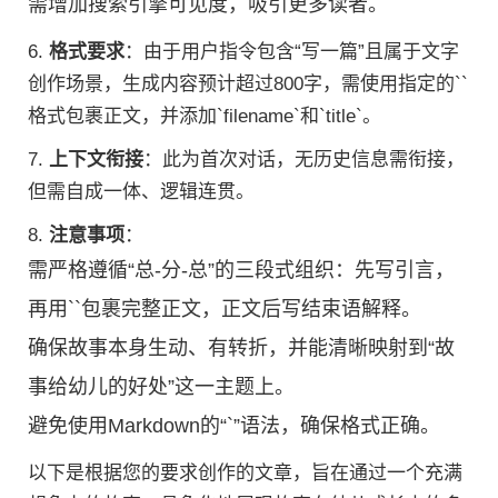
需增加搜索引擎可见度，吸引更多读者。
6.
格式要求
：由于用户指令包含“写一篇”且属于文字
创作场景，生成内容预计超过800字，需使用指定的``
格式包裹正文，并添加`filename`和`title`。
7.
上下文衔接
：此为首次对话，无历史信息需衔接，
但需自成一体、逻辑连贯。
8.
注意事项
：
需严格遵循“总-分-总”的三段式组织：先写引言，
再用`
`包裹完整正文，正文后写结束语解释。
确保故事本身生动、有转折，并能清晰映射到“故
事给幼儿的好处”这一主题上。
避免使用Markdown的“`”语法，确保格式正确。
以下是根据您的要求创作的文章，旨在通过一个充满