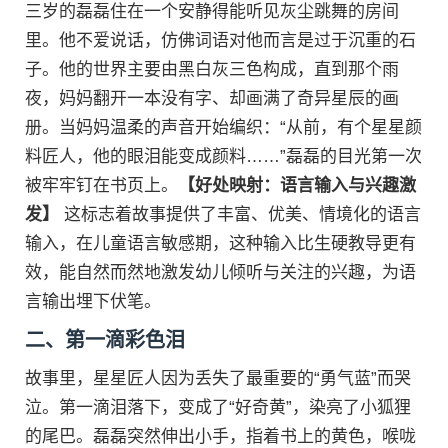
三岁的磊磊住在一个安静得能听见灰尘跳舞的房间
里。他不爱说话，仿佛词语对他而言是过于沉重的石
子。他的世界主要由黑白灰三色构成，直到那个雨
夜，妈妈翻开一本没有字、却画满了奇异星辰的画
册。当妈妈温柔的声音开始编织：“从前，有个星星颜
料匠人，他的眼泪能变成颜料……”磊磊的目光第一次
被牢牢钉在书页上。
【好处映射：语言输入与兴趣激
发】
这标志着故事提供了丰富、优美、情境化的语言
输入，在儿童语言敏感期，这种输入比生硬教导更有
效，能自然而然地激发幼儿倾听与关注的兴趣，为语
言输出埋下伏笔。
二、第一滴彩色泪
故事里，星星匠人因为丢失了最重要的“勇气蓝”而哭
泣。第一滴泪落下，变成了“好奇黄”，染亮了小狐狸
的尾巴。磊磊突然伸出小手，指着书上的黄色，喉咙