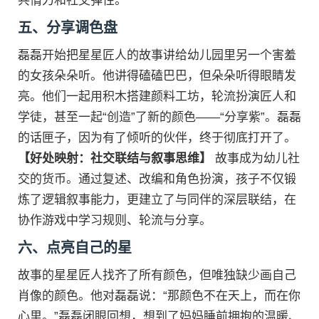
共情力和社交弹性。
五、分享调色盘
磊磊开始把星星匠人的故事讲给幼儿园里另一个害羞
的女孩朵朵听。他讲得磕磕巴巴，但朵朵听得眼睛发
亮。他们一起用积木搭建颜料工坊，轮流扮演匠人和
学徒，甚至一起“创造”了新的颜色——“分享紫”。磊磊
的话匣子，因为有了倾听的伙伴，终于彻底打开了。
【好处映射：社交联结与叙事思维】
故事成为幼儿社
交的货币。通过复述、改编和角色扮演，孩子不仅锻
炼了逻辑叙事能力，更建立了与同伴的深层联结，在
协作游戏中学习规则、轮流与分享。
六、点亮自己的星
故事的星星匠人找齐了所有颜色，但唯独缺少画自己
肖像的颜色。他对磊磊说：“那颜色不在天上，而在你
心里。”磊磊闭眼回想，想到了妈妈睡前拥抱的温暖、