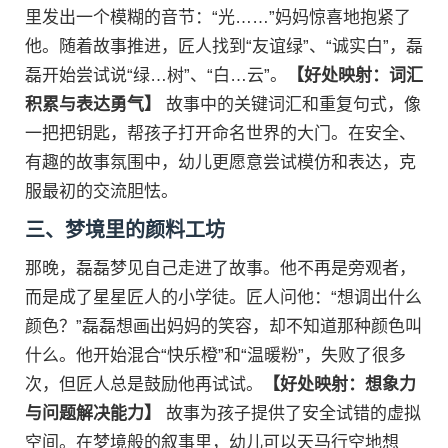
里发出一个模糊的音节：“光……”妈妈惊喜地抱紧了
他。随着故事推进，匠人找到“友谊绿”、“诚实白”，磊
磊开始尝试说“绿…树”、“白…云”。
【好处映射：词汇
积累与表达勇气】
故事中的关键词汇和重复句式，像
一把把钥匙，帮孩子打开命名世界的大门。在安全、
有趣的故事氛围中，幼儿更愿意尝试模仿和表达，克
服最初的交流胆怯。
三、梦境里的颜料工坊
那晚，磊磊梦见自己走进了故事。他不再是旁观者，
而是成了星星匠人的小学徒。匠人问他：“想调出什么
颜色？”磊磊想画出妈妈的笑容，却不知道那种颜色叫
什么。他开始混合“快乐橙”和“温暖粉”，失败了很多
次，但匠人总是鼓励他再试试。
【好处映射：想象力
与问题解决能力】
故事为孩子提供了安全试错的虚拟
空间。在梦境般的叙事里，幼儿可以天马行空地想