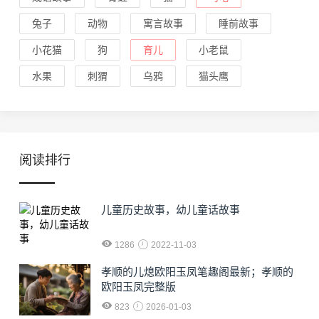
兔子
动物
寓言故事
睡前故事
小花猫
狗
育儿
小老鼠
水果
刺猬
乌鸦
猫头鹰
阅读排行
儿童历史故事，幼儿童话故事
1286
2022-11-03
孝顺的儿熄欧阳玉凤笔趣阁最新；孝顺的
欧阳玉凤完整版
823
2026-01-03