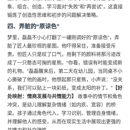
象、组合、创造，学习面对“失败”和“再尝试”，这直接
锻炼了创造性思维和初步的问题解决策略。
四、弄脏的“原谅色”
梦里，磊磊不小心打翻了一罐刚调好的“原谅色”，弄
脏了匠人最珍视的星图。他吓得呆住，准备接受斥
责。但匠人只是叹了口气，用剩下的颜料将那污迹改
成了一只憨态可掬的星熊。“你看，错误有时能变成新
的礼物。”磊磊醒来后，第二天在幼儿园，当同桌不小
心撕破了他的画时，他想起那只星熊，小声说：“没关
系，我们可以贴上一块彩纸，变成太阳的补丁。”
【好
处映射：情商发展与共情能力】
故事中的情节和角色
冲突，是幼儿理解复杂情绪（如内疚、宽容）的桥
梁。孩子通过角色代入，学习识别、管理自身情绪，
并理解他人的感受，从而在现实生活中展现出更强的