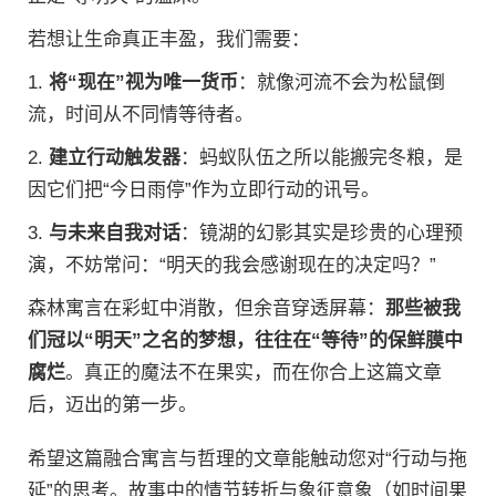
若想让生命真正丰盈，我们需要：
1.
将“现在”视为唯一货币
：就像河流不会为松鼠倒
流，时间从不同情等待者。
2.
建立行动触发器
：蚂蚁队伍之所以能搬完冬粮，是
因它们把“今日雨停”作为立即行动的讯号。
3.
与未来自我对话
：镜湖的幻影其实是珍贵的心理预
演，不妨常问：“明天的我会感谢现在的决定吗？”
森林寓言在彩虹中消散，但余音穿透屏幕：
那些被我
们冠以“明天”之名的梦想，往往在“等待”的保鲜膜中
腐烂
。真正的魔法不在果实，而在你合上这篇文章
后，迈出的第一步。
希望这篇融合寓言与哲理的文章能触动您对“行动与拖
延”的思考。故事中的情节转折与象征意象（如时间果