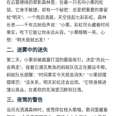
在云雾缭绕的翠影森林里，住着一只名叫小栗的松
鼠。它身手敏捷，却有一个秘密：总爱把重要的事留
给“明天”。一个雨后清晨，天空挂起七彩彩虹，森林
长老——千年古树低声说：“小栗，彩虹尽头藏着时间
果实，吃下它能让你永远从容。”小栗眼睛一亮，心
想：“明天我就出发！”
二、迷雾中的迷失
第二天，小栗却被晨露打湿的蘑菇吸引，决定“先玩一
会再走”。接着它遇见焦急的蚂蚁队伍正在搬运冬粮，
蚂蚁队长提醒：“时间果实今天就会消失！”小栗却摆
摆尾巴：“没关系，明天彩虹还会出现。”它转身跳进
蒲公英丛，在柔软的花海里沉醉到日落。
三、夜莺的警告
当月光洒满森林时，夜莺停在枝头歌唱，歌词里藏着