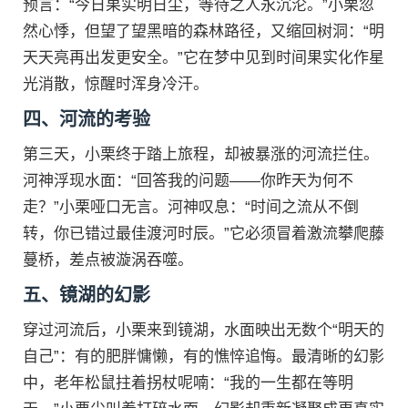
预言：“今日果实明日尘，等待之人永沉沦。”小栗忽
然心悸，但望了望黑暗的森林路径，又缩回树洞：“明
天天亮再出发更安全。”它在梦中见到时间果实化作星
光消散，惊醒时浑身冷汗。
四、河流的考验
第三天，小栗终于踏上旅程，却被暴涨的河流拦住。
河神浮现水面：“回答我的问题——你昨天为何不
走？”小栗哑口无言。河神叹息：“时间之流从不倒
转，你已错过最佳渡河时辰。”它必须冒着激流攀爬藤
蔓桥，差点被漩涡吞噬。
五、镜湖的幻影
穿过河流后，小栗来到镜湖，水面映出无数个“明天的
自己”：有的肥胖慵懒，有的憔悴追悔。最清晰的幻影
中，老年松鼠拄着拐杖呢喃：“我的一生都在等明