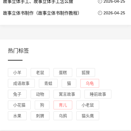
故事立体手工、故事立体手工怎么做
2026-04-25
故事立体书制作（故事立体书制作教程）
2026-04-25
热门标签
小羊
老鼠
蛋糕
狐狸
成语故事
青蛙
猫
乌龟
兔子
动物
寓言故事
睡前故事
小花猫
狗
育儿
小老鼠
水果
刺猬
乌鸦
猫头鹰