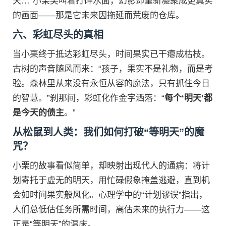
天…”小栗尖叫着打碎水面，幻影却重新凝聚成更真实
的画面——那是它未来因拖延而荒废的仓库。
六、彩虹尽头的真相
当小栗终于抵达彩虹尽头，时间果实已干瘪成枯枝。
古树的声音随风而来：“孩子，果实不是礼物，而是考
验。森林里从来没有永恒从容的魔法，只有抓住今日
的智慧。”刹那间，彩虹化作金字洒落：“
每个‘明天’都
是今天的债主
。”
从松鼠到人类：我们如何打破“等明天”的魔
咒？
小栗的故事看似简单，却映射出现代人的通病：将计
划寄托于虚无的明天，用忙碌假象掩盖逃避，直到机
会如时间果实般风化。心理学中的“计划谬误”指出，
人们总低估任务所需时间，高估未来的执行力——这
正是“等明天”的温床。