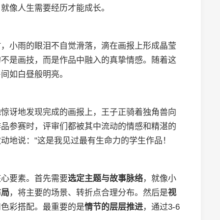
，就像人生需要经历才能成长。
时，小雨的眼泪不自觉滑落，滴在画报上形成晶莹
的不是画技，而是作品中融入的真挚情感。随着这
房间如白昼般明亮。
她惊讶地发现完成的画报上，王子正骑着独角兽向
作品参赛时，评审们都被其中流动的情感和精湛的
动地说："这是我见过最有生命力的学生作品！
核心要素。首先需要
选定主题与故事脉络
，就像小
布局
，将主要的场景、转折点合理分布。然后是
视
和色彩搭配。最重要的是
情节的层层推进
，通过3-6