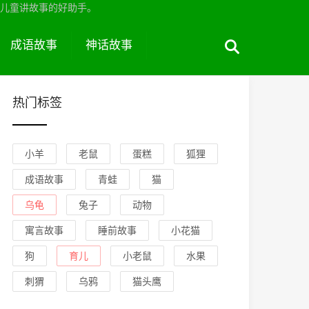
儿童讲故事的好助手。
成语故事
神话故事
热门标签
小羊
老鼠
蛋糕
狐狸
成语故事
青蛙
猫
乌龟
兔子
动物
寓言故事
睡前故事
小花猫
狗
育儿
小老鼠
水果
刺猬
乌鸦
猫头鹰