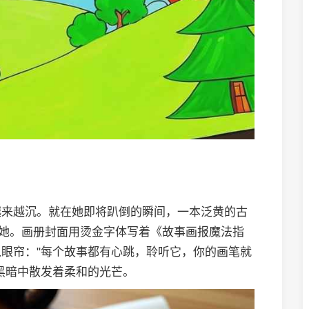
越来越沉。就在她即将趴倒的瞬间，一本泛黄的古
了她。画册封面用烫金字体写着《故事画报魔法指
眼帘："每个故事都有心跳，聆听它，你的画笔就
黑暗中散发着柔和的光芒。