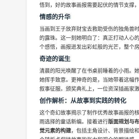
悟到，好的故事画报需要起伏的情节支撑
情感的升华
当画到王子放弃财宝去救助受伤的独角兽
的露珠。这一刻她明白了：真正打动人心
个感悟，画报迸发出彩虹般的光芒，整个
奇迹的诞生
清晨的阳光唤醒了在书桌前睡着的小雨。
她挥手致意。更神奇的是，当她带着这幅
叙事征服。颁奖典礼上，一位资深插画家激
创作解析：从故事到实践的转化
这个奇幻故事揭示了制作优秀故事画报的
雨选择的童话新编。接着进行
版面规划与
觉元素的构建
，包括主角设计、背景描绘