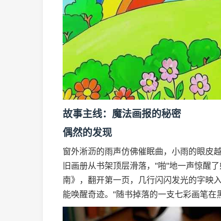
故事主线：魔法画报的秘密
偶然的发现
窗外淅沥的雨声仿佛催眠曲，小雨的眼皮
旧画册从书架顶层滑落，"啪"地一声惊醒
南》，翻开第一页，几行闪闪发光的字映入
能唤醒奇迹。"随书掉落的一支七彩画笔在